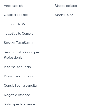
Caravan e Camper
Accessibilità
Mappa del sito
Loft, mansarde e
Veicoli commerciali
altro
Gestisci cookies
Modelli auto
Case vacanza
TuttoSubito Vendi
Uffici e Locali
TuttoSubito Compra
commerciali
Servizio TuttoSubito
elettronica
per la casa e la
sports e hobby
Servizio TuttoSubito per
persona
Informatica
Animali
Professionisti
Arredamento e
Console e
Accessori per
Casalinghi
Inserisci annuncio
Videogiochi
animali
Elettrodomestici
Promuovi annuncio
Audio/Video
Musica e Film
Giardino e Fai da te
Consigli per la vendita
Fotografia
Libri e Riviste
Abbigliamento e
Negozi e Aziende
Telefonia
Strumenti Musicali
Accessori
Subito per le aziende
Sports
Tutto per i bambini