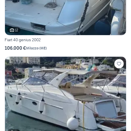
12
Fiart 40 genius 2002
106.000 €
Milazzo
(
ME
)