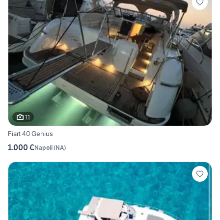
11
Fiart 40 Genius
1.000 €
Napoli
(
NA
)