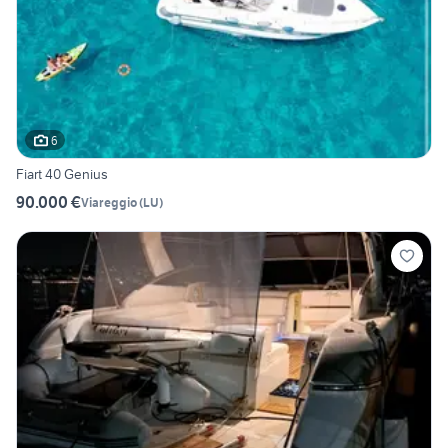
6
Fiart 40 Genius
90.000 €
Viareggio
(
LU
)