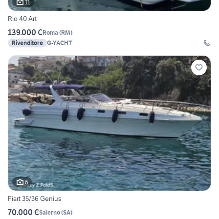
11
Rio 40 Art
139.000 €
Roma
(
RM
)
Rivenditore
G-YACHT
6
Fiart 35/36 Genius
70.000 €
Salerno
(
SA
)