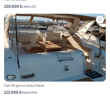
100.000 €
Latina
(
LT
)
6
Fiart 40 genius linea d'asse
125.000 €
Napoli
(
NA
)