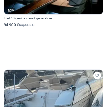
6
Fiart 40 genius clima+ generatore
94.900 €
Napoli
(
NA
)