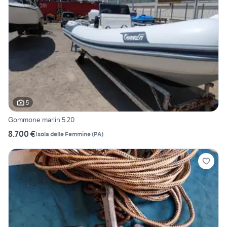
5
Gommone marlin 5.20
8.700 €
Isola delle Femmine
(
PA
)