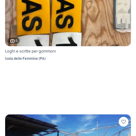
6
Loghi e scritte per gommoni
Isola delle Femmine
(
PA
)