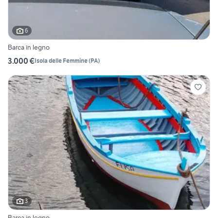
6
Barca in legno
3.000 €
Isola delle Femmine
(
PA
)
3
Barca in legno