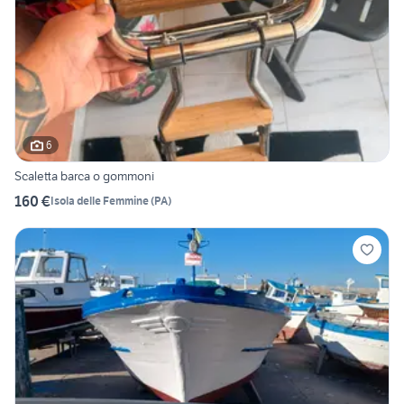
6
Scaletta barca o gommoni
160 €
Isola delle Femmine
(
PA
)