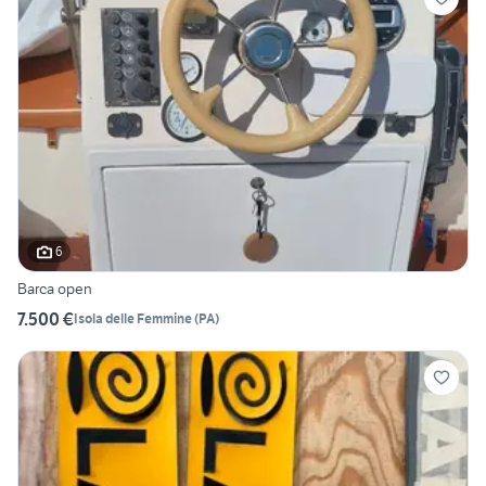
6
Barca open
7.500 €
Isola delle Femmine
(
PA
)