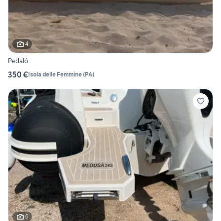
4
Pedalò
350 €
Isola delle Femmine
(
PA
)
6