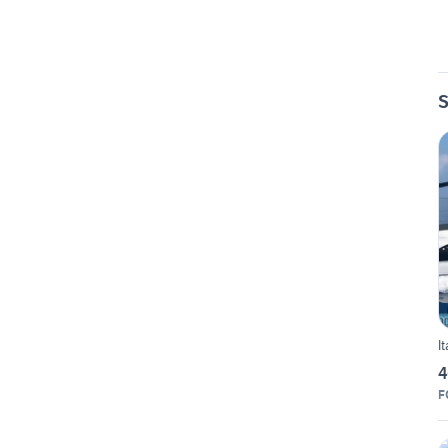
S
I
4
F