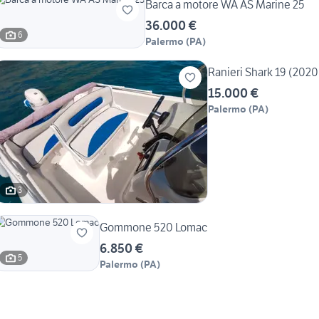
Barca a motore WA AS Marine 25
36.000 €
6
Palermo
(
PA
)
Ranieri Shark 19 (2020
15.000 €
Palermo
(
PA
)
3
Gommone 520 Lomac
6.850 €
5
Palermo
(
PA
)