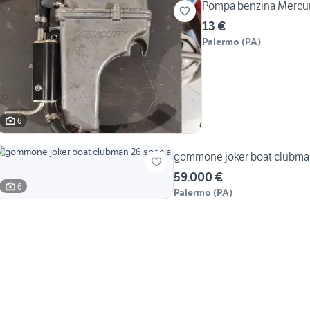
Pompa benzina Mercur
13 €
Palermo
(
PA
)
6
gommone joker boat clubman
59.000 €
6
Palermo
(
PA
)