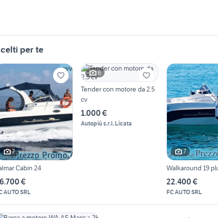
celti per te
6
Tender con motore da 2.5
cv
1.000 €
Autopiù s.r.l. Licata
7
7
talmar Cabin 24
Walkaround 19 pl
6.700 €
22.400 €
C AUTO SRL
FC AUTO SRL