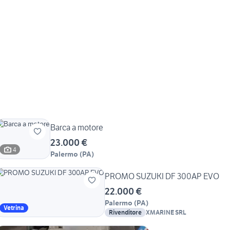
Barca a motore
23.000 €
4
Palermo
(
PA
)
PROMO SUZUKI DF 300AP EVO
22.000 €
Palermo
(
PA
)
Vetrina
Rivenditore
XMARINE SRL