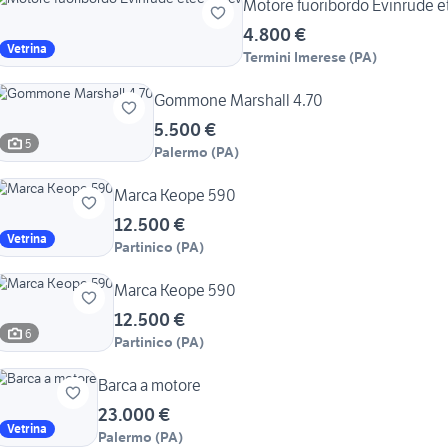
Motore fuoribordo Evinrude e
4.800 €
Vetrina
Termini Imerese
(
PA
)
Gommone Marshall 4.70
5.500 €
5
Palermo
(
PA
)
Marca Keope 590
12.500 €
Vetrina
Partinico
(
PA
)
Marca Keope 590
12.500 €
6
Partinico
(
PA
)
Barca a motore
23.000 €
Vetrina
Palermo
(
PA
)