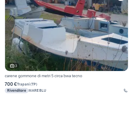
3
carene gommone di metri 5 circa bwa tecno
700 €
Trapani
(
TP
)
Rivenditore
MARE BLU