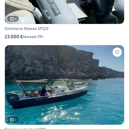
4
Gommone Marsea SP120
23.000 €
Marsala
(
TP
)
3