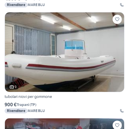
Rivenditore
MARE BLU
9
tubolari niovi per gommone
900 €
Trapani
(
TP
)
Rivenditore
MARE BLU