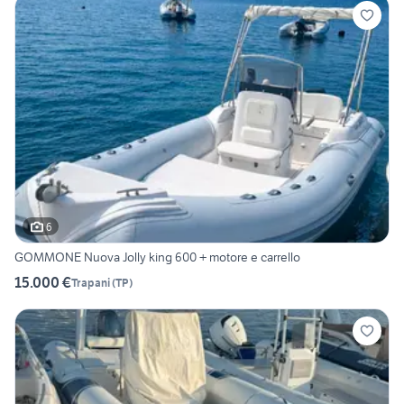
6
GOMMONE Nuova Jolly king 600 + motore e carrello
15.000 €
Trapani
(
TP
)