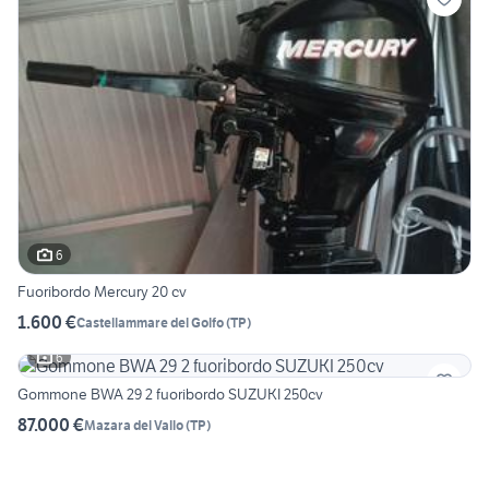
6
Fuoribordo Mercury 20 cv
1.600 €
Castellammare del Golfo
(
TP
)
6
Gommone BWA 29 2 fuoribordo SUZUKI 250cv
87.000 €
Mazara del Vallo
(
TP
)