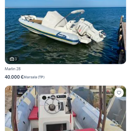
3
Marlin 28
40.000 €
Marsala
(
TP
)