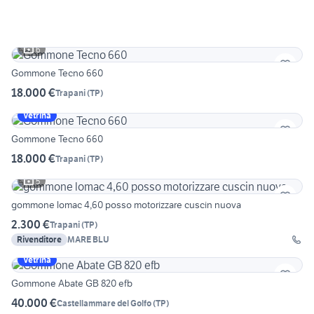
6
Gommone Tecno 660
18.000 €
Trapani
(
TP
)
Vetrina
Gommone Tecno 660
18.000 €
Trapani
(
TP
)
5
gommone lomac 4,60 posso motorizzare cuscin nuova
2.300 €
Trapani
(
TP
)
Rivenditore
MARE BLU
Vetrina
Gommone Abate GB 820 efb
40.000 €
Castellammare del Golfo
(
TP
)