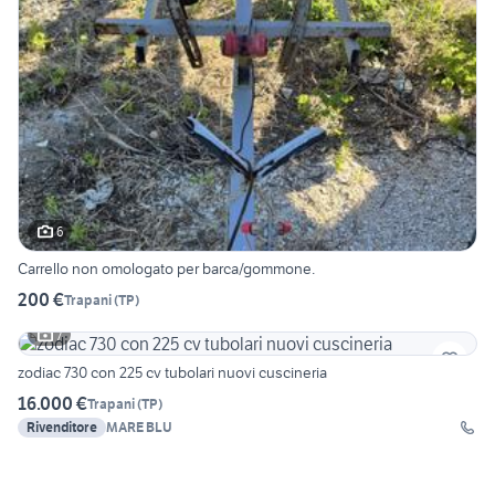
6
Carrello non omologato per barca/gommone.
200 €
Trapani
(
TP
)
7
zodiac 730 con 225 cv tubolari nuovi cuscineria
16.000 €
Trapani
(
TP
)
Rivenditore
MARE BLU