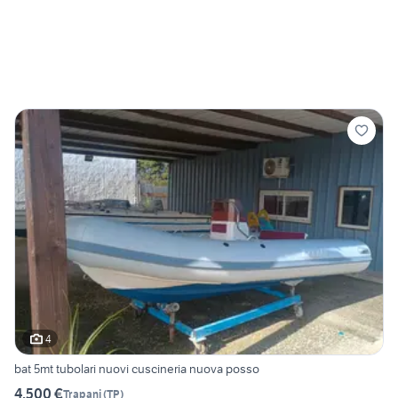
4
bat 5mt tubolari nuovi cuscineria nuova posso
4.500 €
Trapani
(
TP
)