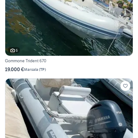
6
Gommone Trident 670
19.000 €
Marsala
(
TP
)