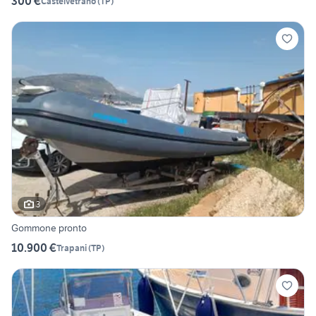
300 €
Castelvetrano
(
TP
)
3
Gommone pronto
10.900 €
Trapani
(
TP
)