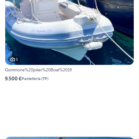
5
Gommone%20joker%20Boat%2019
9.500 €
Pantelleria
(
TP
)