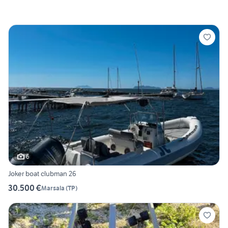
6
Joker boat clubman 26
30.500 €
Marsala
(
TP
)