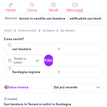
Home
Cerca
Vendi
Messaggi
terreni in vendita san teodoro
edificabile san teodoro
Ricerche
Subito
Terreni e rustici
Sardegna
san teodoro
Cosa cerchi?
Terreni e
Filtri
rustici
Salva ricerca
Dal più recente
27 risultati
San teodoro in Terreni e rustici in Sardegna