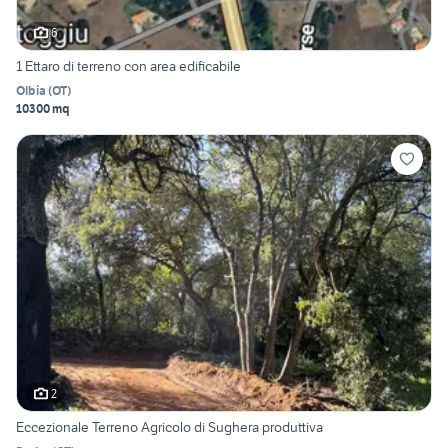
6
1 Ettaro di terreno con area edificabile
Olbia
(
OT
)
10300 mq
2
Eccezionale Terreno Agricolo di Sughera produttiva