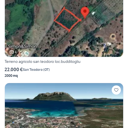
4
Terreno agricolo san teodoro loc.budditogliu
22.000 €
San Teodoro
(
OT
)
2000 mq