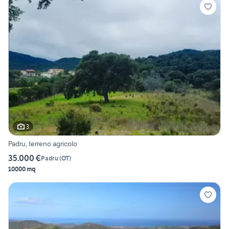
3
Padru, terreno agricolo
35.000 €
Padru
(
OT
)
10000 mq