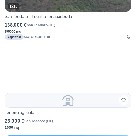
5
San Teodoro | Località Terrapadedda
138.000 €
San Teodoro
(
OT
)
30000 mq
Agenzia
MAIOR CAPITAL
Terreno agricolo
25.000 €
San Teodoro
(
OT
)
1000 mq