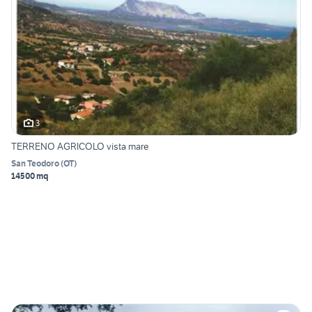
3
TERRENO AGRICOLO vista mare
San Teodoro
(
OT
)
14500 mq