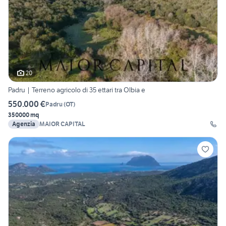
20
Padru | Terreno agricolo di 35 ettari tra Olbia e
550.000 €
Padru
(
OT
)
350000 mq
Agenzia
MAIOR CAPITAL