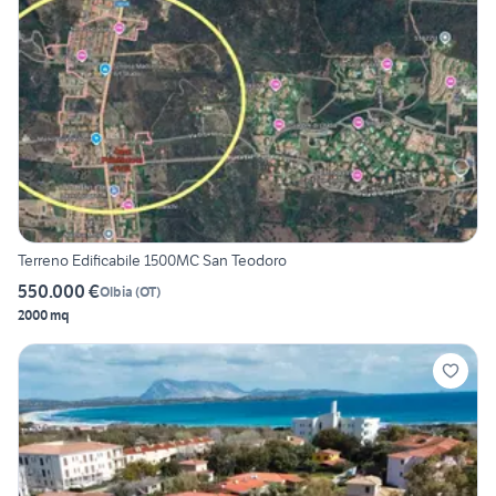
Terreno Edificabile 1500MC San Teodoro
550.000 €
Olbia
(
OT
)
2000 mq