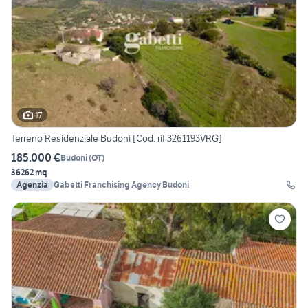
17
Terreno Residenziale Budoni [Cod. rif 3261193VRG]
185.000 €
Budoni
(
OT
)
36262 mq
Agenzia
Gabetti Franchising Agency Budoni