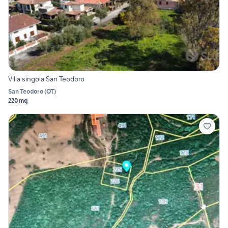
Villa singola San Teodoro
San Teodoro
(
OT
)
220 mq