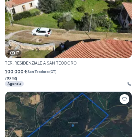
17
TER. RESIDENZIALE A SAN TEODORO
100.000 €
San Teodoro
(
OT
)
703 mq
Agenzia