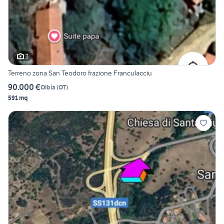
3
Terreno zona San Teodoro frazione Franculacciu
90.000 €
Olbia
(
OT
)
591 mq