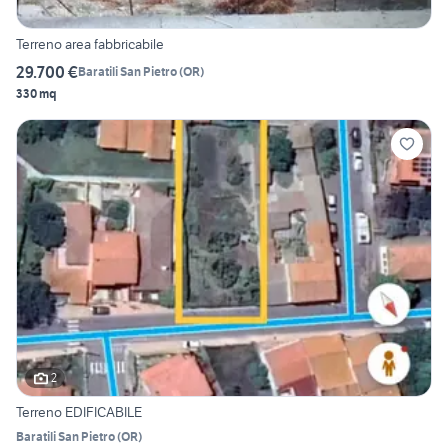
Terreno area fabbricabile
29.700 €
Baratili San Pietro
(
OR
)
330 mq
2
Terreno EDIFICABILE
Baratili San Pietro
(
OR
)