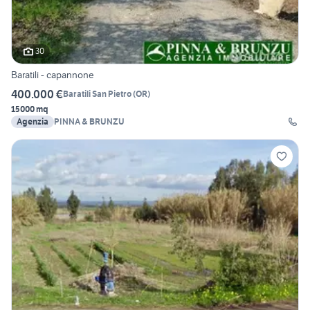
30
Baratili - capannone
400.000 €
Baratili San Pietro
(
OR
)
15000 mq
Agenzia
PINNA & BRUNZU