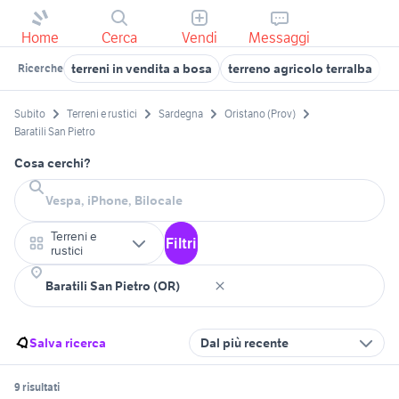
Home
Cerca
Vendi
Messaggi
terreni in vendita a bosa
terreno agricolo terralba
v
Ricerche
Subito
Terreni e rustici
Sardegna
Oristano (Prov)
Baratili San Pietro
Cosa cerchi?
Terreni e
Filtri
rustici
Salva ricerca
Dal più recente
9 risultati