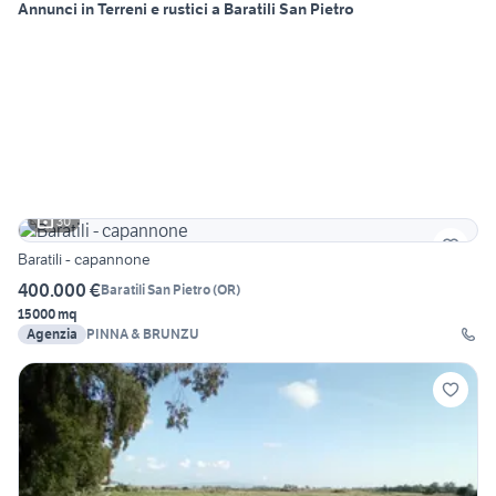
Annunci in Terreni e rustici a Baratili San Pietro
30
Baratili - capannone
400.000 €
Baratili San Pietro
(
OR
)
15000 mq
Agenzia
PINNA & BRUNZU