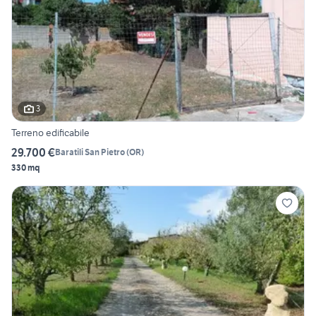
3
Terreno edificabile
29.700 €
Baratili San Pietro
(
OR
)
330 mq