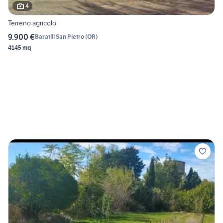
4
Terreno agricolo
9.900 €
Baratili San Pietro
(
OR
)
4145 mq