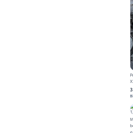
P
X
3
B
M
b
C