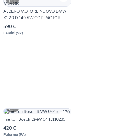
5
ALBERO MOTORE NUOVO BMW
X1 2.0 D 140 KW COD. MOTOR
590 €
Lentini
(
SR
)
2
Iniettori Bosch BMW 0445110289
420 €
Palermo
(
PA
)