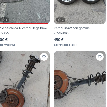
6
3
olo cerchi da 17 cerchi i lega bmw
Cerchi BMW con gomme
1 x3 x5
225/60/R18
00 €
450 €
alermo
(
PA
)
Barrafranca
(
EN
)