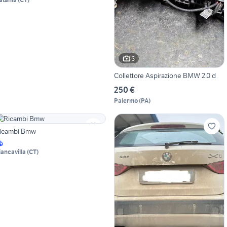
3
Collettore Aspirazione BMW 2.0 d
250 €
Palermo
(
PA
)
icambi Bmw
iancavilla
(
CT
)