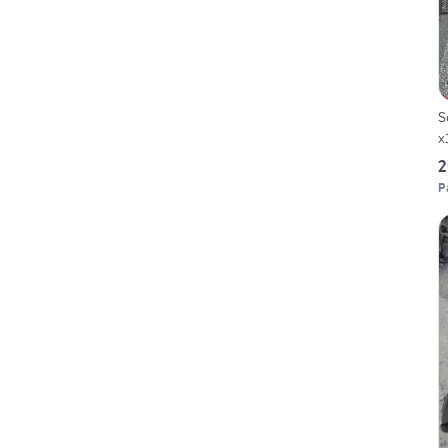
S
x
2
P