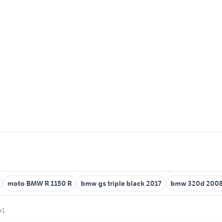
moto BMW R 1150 R
bmw gs triple black 2017
bmw 320d 200
x1