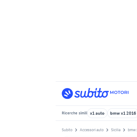
x1 auto
bmw x1 2016
Ricerche
simili
Subito
Accessori auto
Sicilia
bmw 