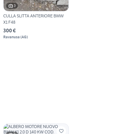
3
CULLA SLITTA ANTERIORE BMW
X1 F48
300 €
Ravanusa
(
AG
)