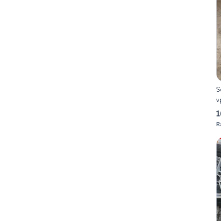
S
v
1
R