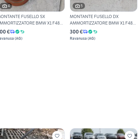
4
5
ONTANTE FUSELLO SX
MONTANTE FUSELLO DX
MMORTIZZATORE BMW X1 F48
AMMORTIZZATORE BMW X1 F48
DRI
XDRI
00 €
300 €
avanusa
(
AG
)
Ravanusa
(
AG
)