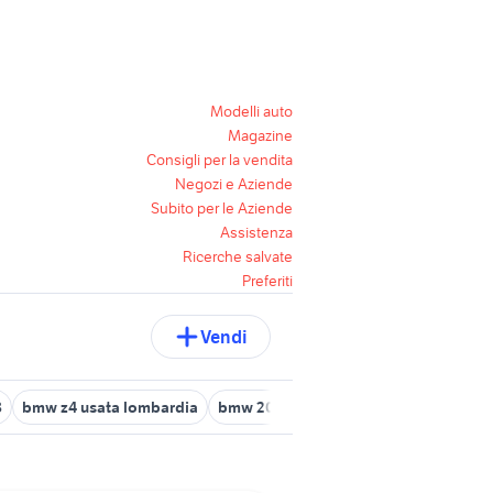
Modelli auto
Magazine
Consigli per la vendita
Negozi e Aziende
Subito per le Aziende
Assistenza
Ricerche salvate
Preferiti
Vendi
8
bmw z4 usata lombardia
bmw 2002 turbo
bmw x1 xline 2016