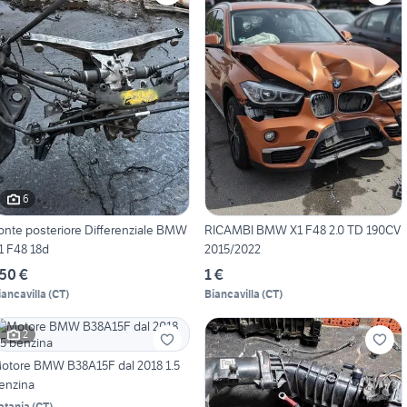
6
onte posteriore Differenziale BMW
RICAMBI BMW X1 F48 2.0 TD 190CV
1 F48 18d
2015/2022
50 €
1 €
iancavilla
(
CT
)
Biancavilla
(
CT
)
2
otore BMW B38A15F dal 2018 1.5
enzina
atania
(
CT
)