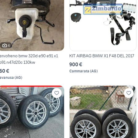
4
ervofreno bmw 320d e90 e91 x1
KIT AIRBAG BMW X1 F48 DEL 2017
p91 n47d20c 130kw
900 €
60 €
Cammarata
(
AG
)
avanusa
(
AG
)