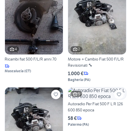
4
2
Ricambi fiat 500 F/L/R anni 70
Motore + Cambio Fiat 500 F/L/R
Revisionati 🔧
Mascalucia
(
CT
)
1.000 €
Bagheria
(
PA
)
5
Autoradio Per Fiat 500 F L R 126
600 850 epoca
58 €
Palermo
(
PA
)