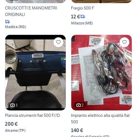
CRUSCOTTI E MANOMETRI
Fregio 500 F
ORIGINALI
12 €
Milazzo
(
ME
)
Modica
(
RG
)
3
2
Plancia strumenti fiat 500 F//D
Impianto elettrico alta qualità fiat
500
200 €
140 €
Alcamo
(
TP
)
Gravina di Catania
(
CT
)