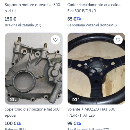
Supporto motore nuovo fiat 500
Carter riscaldamento aria calda
n-d-f-l
Fiat 500 F/D/L/R
150 €
65 €
Gravina di Catania
(
CT
)
Barcellona Pozzo di Gotto
(
ME
)
2
4
coperchio distribuzione fiat 500
Volante + MOZZO FIAT 500
epoca
F/L/R - FIAT 126
100 €
99 €
Palermo
(
PA
)
San Giovanni la Punta
(
CT
)