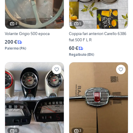
4
5
Volante Grigio 500 epoca
Coppia fari anteriori Carello 6386
fiat 500 F L R
200 €
60 €
Palermo
(
PA
)
Regalbuto
(
EN
)
6
3