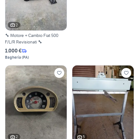
2
🔧 Motore + Cambio Fiat 500
F/L/R Revisionati 🔧
1.000 €
Bagheria
(
PA
)
2
5