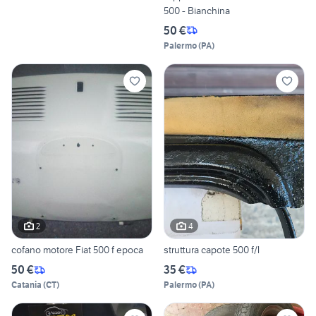
500 - Bianchina
50 €
Palermo
(
PA
)
2
4
cofano motore Fiat 500 f epoca
struttura capote 500 f/l
50 €
35 €
Catania
(
CT
)
Palermo
(
PA
)