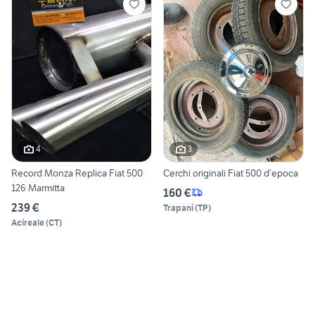
4
3
Record Monza Replica Fiat 500
Cerchi originali Fiat 500 d’epoca
126 Marmitta
160 €
239 €
Trapani
(
TP
)
Acireale
(
CT
)