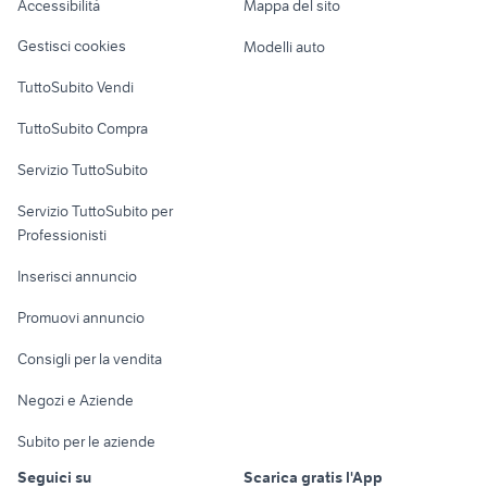
Accessibilità
Mappa del sito
Loft, mansarde e
Veicoli commerciali
altro
Gestisci cookies
Modelli auto
Case vacanza
TuttoSubito Vendi
Uffici e Locali
TuttoSubito Compra
commerciali
Servizio TuttoSubito
elettronica
per la casa e la
sports e hobby
Servizio TuttoSubito per
persona
Informatica
Animali
Professionisti
Arredamento e
Console e
Accessori per
Casalinghi
Inserisci annuncio
Videogiochi
animali
Elettrodomestici
Promuovi annuncio
Audio/Video
Musica e Film
Giardino e Fai da te
Consigli per la vendita
Fotografia
Libri e Riviste
Abbigliamento e
Negozi e Aziende
Telefonia
Strumenti Musicali
Accessori
Subito per le aziende
Sports
Tutto per i bambini
Seguici su
Scarica gratis l'App