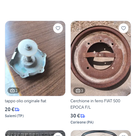
2
3
tappo olio originale fiat
Cerchione in ferro FIAT 500
EPOCA F/L
20 €
30 €
Salemi
(
TP
)
Corleone
(
PA
)