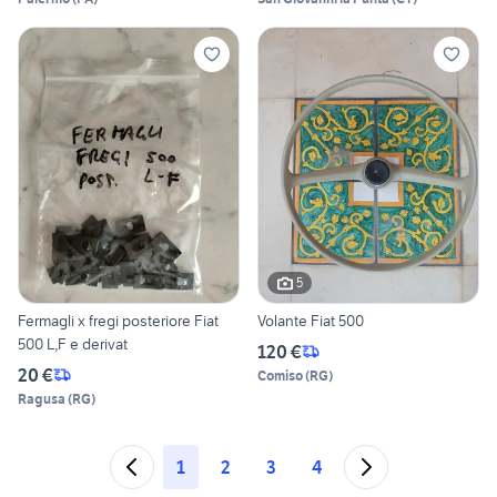
5
Fermagli x fregi posteriore Fiat
Volante Fiat 500
500 L,F e derivat
120 €
20 €
Comiso
(
RG
)
Ragusa
(
RG
)
1
2
3
4