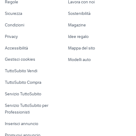
fiat Anguillara
Regole
Lavora con noi
fiat 1100 103
peugeot Trieste
fiat regata accessori auto
Sabazia
Moto e Scooter
Ville singole e a
Candidati in cerca di
accessori auto
Sicurezza
Sostenibilità
schiera
lavoro
fiat punto gpl
cabrio auto Bergamo provincia
porta rover
fiat punto Treviso
Accessori Moto
fiat ritmo 105 tc
provincia
volkswagen up metano
Condizioni
Magazine
Terreni e rustici
Attrezzature di
griglia paraurti alfa 147
accessori auto
Nautica
lavoro
Privacy
Idee regalo
Garage e box
fiat strada auto Senorbi
ducati pantah accessori moto
Caravan e Camper
Accessibilità
Mappa del sito
ape piaggio calessino accessori
Loft, mansarde e
calandra alfa mito
Veicoli commerciali
moto
altro
Gestisci cookies
Modelli auto
Case vacanza
TuttoSubito Vendi
Uffici e Locali
TuttoSubito Compra
commerciali
Servizio TuttoSubito
elettronica
per la casa e la
sports e hobby
Servizio TuttoSubito per
persona
Informatica
Animali
Professionisti
Arredamento e
Console e
Accessori per
Casalinghi
Inserisci annuncio
Videogiochi
animali
Elettrodomestici
Promuovi annuncio