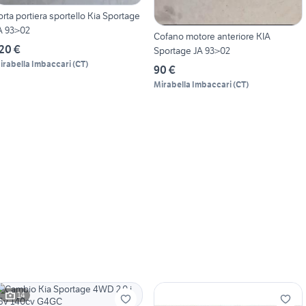
orta portiera sportello Kia Sportage
A 93>02
Cofano motore anteriore KIA
20 €
Sportage JA 93>02
irabella Imbaccari
(
CT
)
90 €
Mirabella Imbaccari
(
CT
)
14