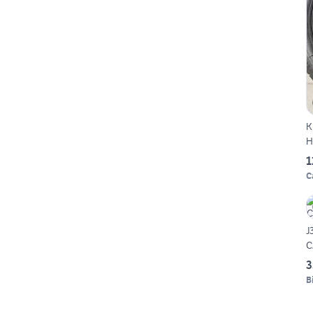
K
H
1
C
J
C
3
B