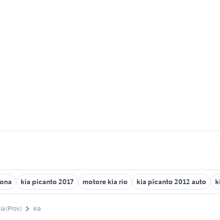
cona
kia picanto 2017
motore kia rio
kia picanto 2012 auto
k
ia (Prov)
kia