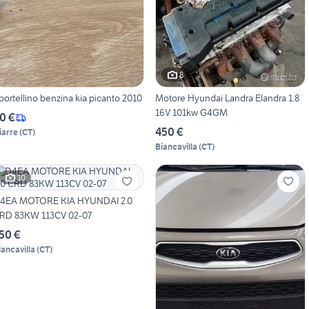
8
portellino benzina kia picanto 2010
Motore Hyundai Landra Elandra 1.8
16V 101kw G4GM
0 €
450 €
iarre
(
CT
)
Biancavilla
(
CT
)
10
4EA MOTORE KIA HYUNDAI 2.0
RD 83KW 113CV 02-07
50 €
iancavilla
(
CT
)