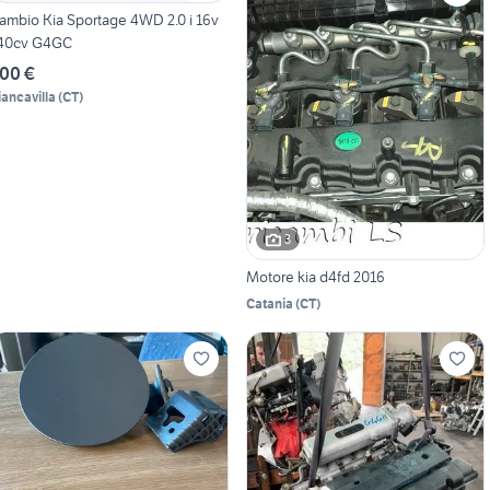
ambio Kia Sportage 4WD 2.0 i 16v
40cv G4GC
00 €
iancavilla
(
CT
)
3
Motore kia d4fd 2016
Catania
(
CT
)