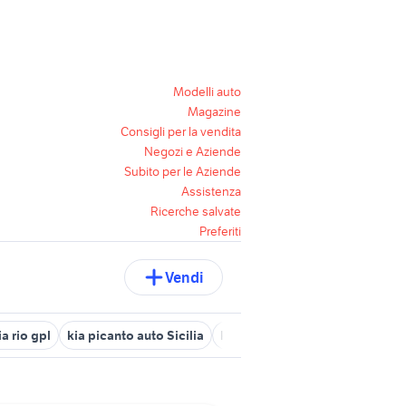
Modelli auto
Magazine
Consigli per la vendita
Negozi e Aziende
Subito per le Aziende
Assistenza
Ricerche salvate
Preferiti
Vendi
ia rio gpl
kia picanto auto Sicilia
kia venga usata
kia proceed 