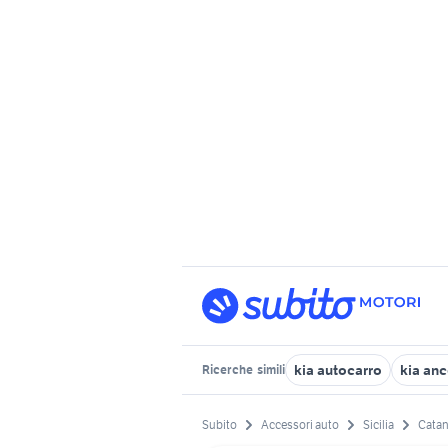
kia autocarro
kia an
Ricerche
simili
Subito
Accessori auto
Sicilia
Catan