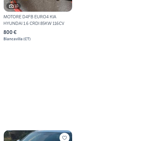
10
MOTORE D4FB EURO4 KIA
HYUNDAI 1.6 CRDI 85KW 116CV
800 €
Biancavilla
(
CT
)