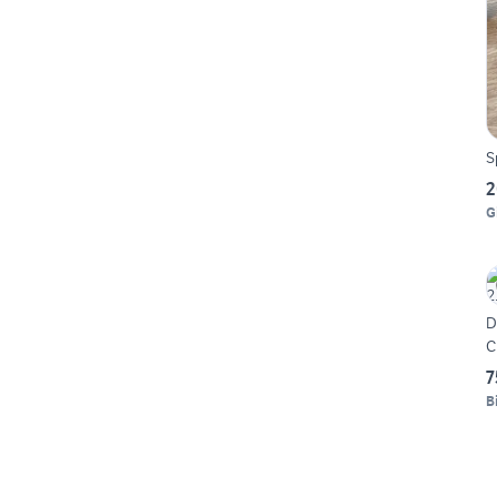
S
2
G
D
C
7
B