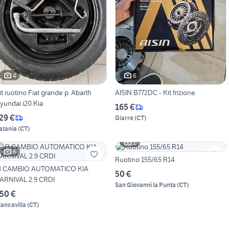
4
6
it ruotino Fiat grande p. Abarth
AISIN B772DC - Kit frizione
yundai i20 Kia
165 €
29 €
Giarre
(
CT
)
atania
(
CT
)
2
6
Ruotino 155/65 R14
3 CAMBIO AUTOMATICO KIA
50 €
ARNIVAL 2.9 CRDI
San Giovanni la Punta
(
CT
)
50 €
iancavilla
(
CT
)