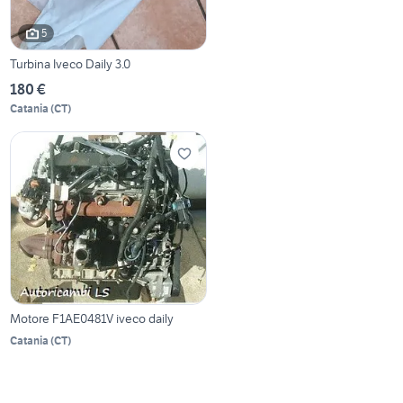
5
Turbina Iveco Daily 3.0
180 €
Catania
(
CT
)
Motore F1AE0481V iveco daily
Catania
(
CT
)