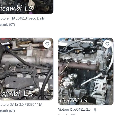
otore F1AE3481B Iveco Daily
atania
(
CT
)
3
otore DAILY 3.0 F1CE0441A
Motore f1ae0481a 2.3 mtj
atania
(
CT
)