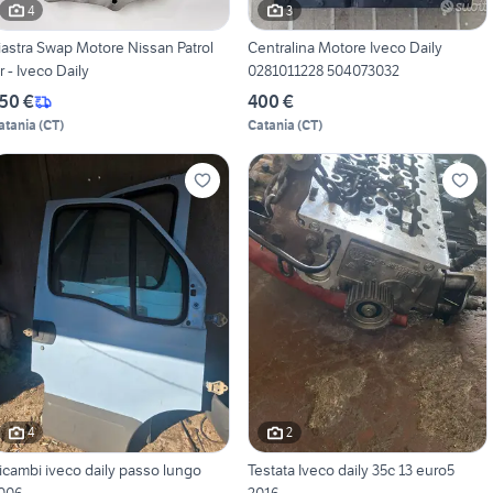
4
3
iastra Swap Motore Nissan Patrol
Centralina Motore Iveco Daily
r - Iveco Daily
0281011228 504073032
50 €
400 €
atania
(
CT
)
Catania
(
CT
)
4
2
icambi iveco daily passo lungo
Testata Iveco daily 35c 13 euro5
006
2016