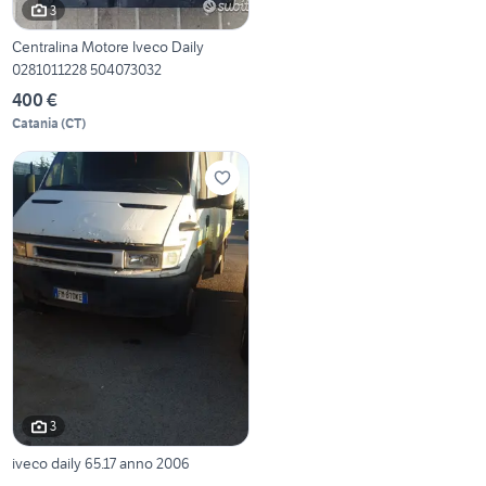
3
Centralina Motore Iveco Daily
0281011228 504073032
400 €
Catania
(
CT
)
3
iveco daily 65.17 anno 2006