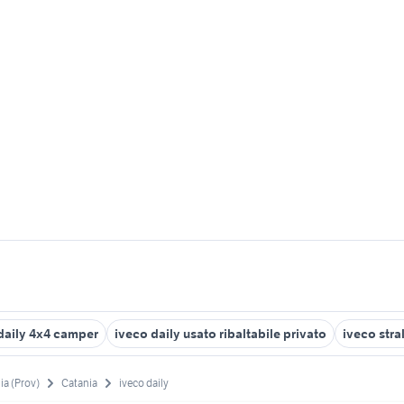
daily 4x4 camper
iveco daily usato ribaltabile privato
iveco stra
ia (Prov)
Catania
iveco daily