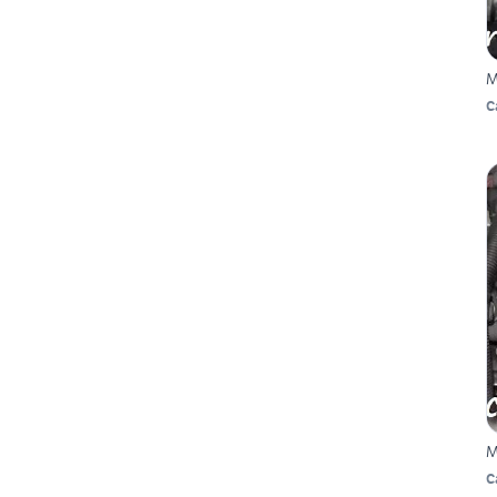
M
C
M
C