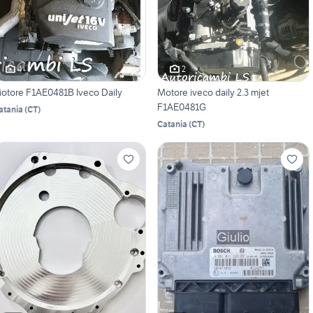
4
2
otore F1AE0481B Iveco Daily
Motore iveco daily 2.3 mjet
F1AE0481G
atania
(
CT
)
Catania
(
CT
)