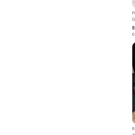
P
G
8
C
R
2