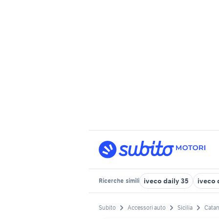
iveco daily 35
iveco 
Ricerche
simili
Subito
Accessori auto
Sicilia
Catan