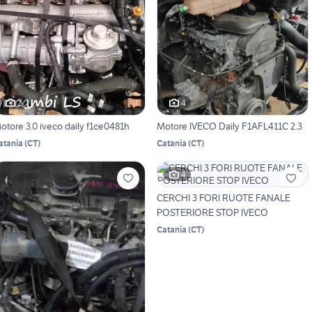
2
4
otore 3.0 iveco daily f1ce0481h
Motore IVECO Daily F1AFL411C 2.3
atania
(
CT
)
Catania
(
CT
)
4
CERCHI 3 FORI RUOTE FANALE
POSTERIORE STOP IVECO
Catania
(
CT
)