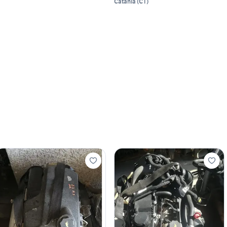
Catania
(
CT
)