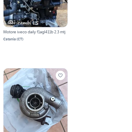
2
Motore iveco daily f1agl411b 2.3 mtj
Catania
(
CT
)