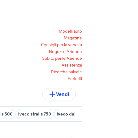
Modelli auto
Magazine
Consigli per la vendita
Negozi e Aziende
Subito per le Aziende
Assistenza
Ricerche salvate
Preferiti
Vendi
lis 500
iveco stralis 750
iveco daily veicoli commerciali Emilia