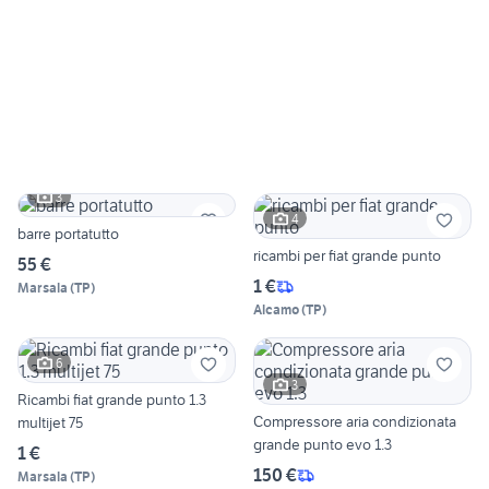
3
4
barre portatutto
ricambi per fiat grande punto
55 €
1 €
Marsala
(
TP
)
Alcamo
(
TP
)
6
3
Ricambi fiat grande punto 1.3
Compressore aria condizionata
multijet 75
grande punto evo 1.3
1 €
150 €
Marsala
(
TP
)