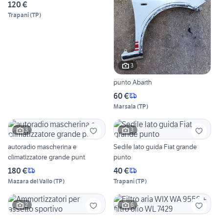
120 €
Trapani
(
TP
)
3
punto Abarth
60 €
Marsala
(
TP
)
3
3
autoradio mascherina e
Sedile lato guida Fiat grande
climatizzatore grande punt
punto
180 €
40 €
Mazara del Vallo
(
TP
)
Trapani
(
TP
)
2
6