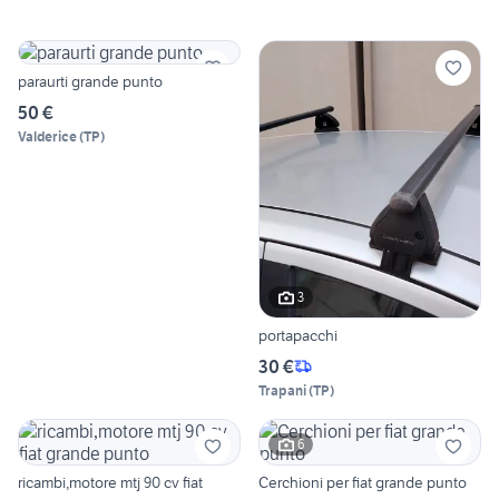
paraurti grande punto
50 €
Valderice
(
TP
)
3
portapacchi
30 €
Trapani
(
TP
)
6
ricambi,motore mtj 90 cv fiat
Cerchioni per fiat grande punto