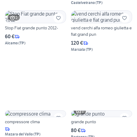
Castelvetrano
(
TP
)
2
Stop Fiat grande punto 2012-
vend cerchi alfa romeo giulietta e
fiat grand pun
60 €
120 €
Alcamo
(
TP
)
Marsala
(
TP
)
3
compressore clima
grande punto
80 €
Mazara del Vallo
(
TP
)
Partanna
(
TP
)