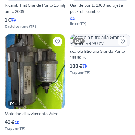
Ricambi Fiat Grande Punto 1.3 mtj
Grande punto 1300 multi jet a
anno 2009
pezzi di ricambio
1 €
Erice
(
TP
)
Castelvetrano
(
TP
)
6
scatola filtro aria Grande Punto
199 90 cv
100 €
Trapani
(
TP
)
5
Motorino di avviamento Valeo
40 €
Trapani
(
TP
)