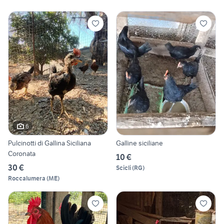
6
Pulcinotti di Gallina Siciliana
Galline siciliane
Coronata
10 €
30 €
Scicli
(
RG
)
Roccalumera
(
ME
)