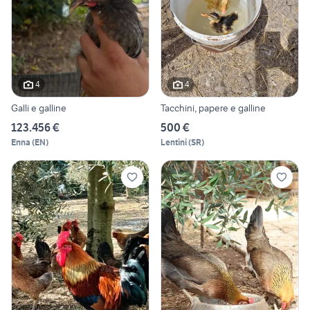
4
4
Galli e galline
Tacchini, papere e galline
123.456 €
500 €
Enna
(
EN
)
Lentini
(
SR
)