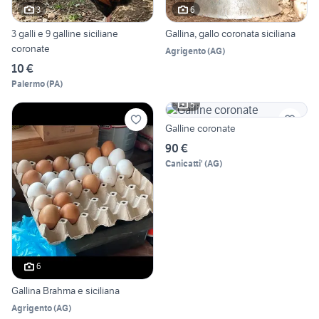
3
6
3 galli e 9 galline siciliane
Gallina, gallo coronata siciliana
coronate
Agrigento
(
AG
)
10 €
Palermo
(
PA
)
5
Galline coronate
90 €
Canicatti'
(
AG
)
6
Gallina Brahma e siciliana
Agrigento
(
AG
)