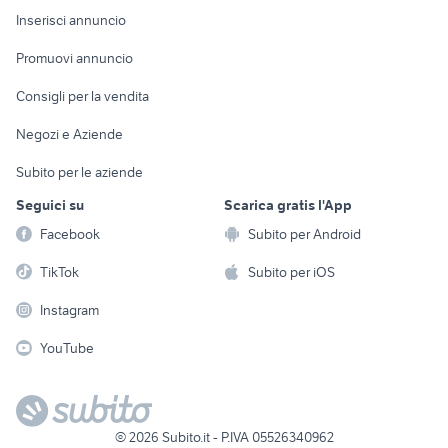
Console e
Accessori per
Casalinghi
Inserisci annuncio
Videogiochi
animali
Elettrodomestici
Promuovi annuncio
Audio/Video
Musica e Film
Giardino e Fai da te
Consigli per la vendita
Fotografia
Libri e Riviste
Abbigliamento e
Negozi e Aziende
Telefonia
Strumenti Musicali
Accessori
Subito per le aziende
Sports
Tutto per i bambini
Seguici su
Scarica gratis l'App
Biciclette
Facebook
Subito per Android
Collezionismo
TikTok
Subito per iOS
Instagram
YouTube
©
2026
Subito.it - P.IVA 05526340962