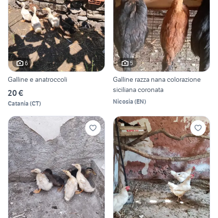
6
5
Galline e anatroccoli
Galline razza nana colorazione
siciliana coronata
20 €
Nicosia
(
EN
)
Catania
(
CT
)