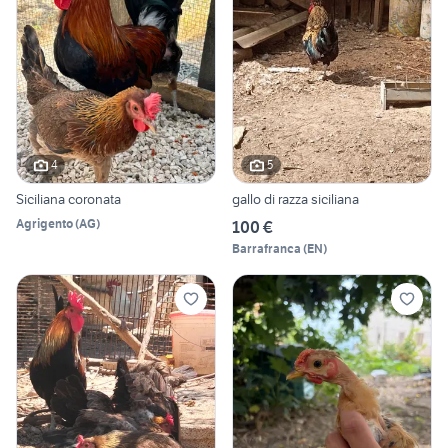
4
5
Siciliana coronata
gallo di razza siciliana
Agrigento
(
AG
)
100 €
Barrafranca
(
EN
)