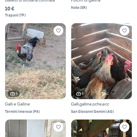
Galletti di siciliana coronata
Pulcini di gallina
Noto
(
SR
)
10 €
Trapani
(
TP
)
6
6
Galli e Galline
Galli,galline,oche,ecc
Termini Imerese
(
PA
)
San Giovanni Gemini
(
AG
)