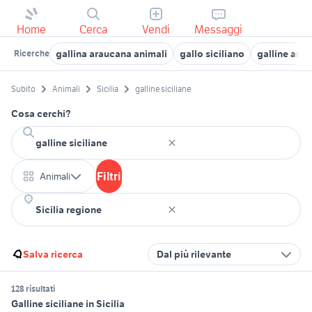
Home
Cerca
Vendi
Messaggi
gallina araucana animali
gallo siciliano
galline ani
Ricerche
Subito
Animali
Sicilia
galline siciliane
Cosa cerchi?
Filtri
Animali
Salva ricerca
Dal più rilevante
128 risultati
Galline siciliane in Sicilia