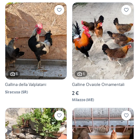
6
6
Gallina della Valplatani
Galline Ovaiole Ornamentali
Siracusa
(
SR
)
2 €
Milazzo
(
ME
)