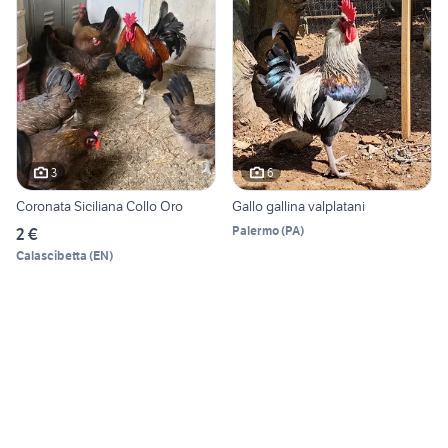
3
6
Coronata Siciliana Collo Oro
Gallo gallina valplatani
Palermo
(
PA
)
2 €
Calascibetta
(
EN
)