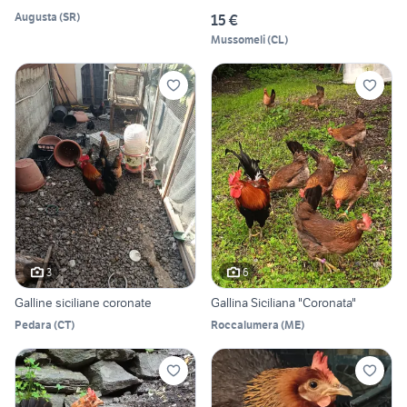
Augusta
(
SR
)
15 €
Mussomeli
(
CL
)
3
6
Galline siciliane coronate
Gallina Siciliana "Coronata"
Pedara
(
CT
)
Roccalumera
(
ME
)