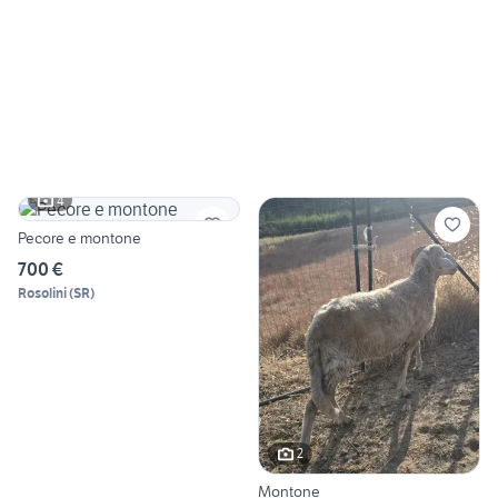
4
Pecore e montone
700 €
Rosolini
(
SR
)
2
Montone