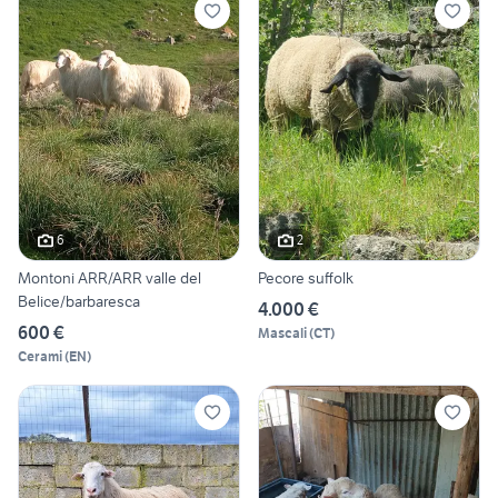
6
2
Montoni ARR/ARR valle del
Pecore suffolk
Belice/barbaresca
4.000 €
600 €
Mascali
(
CT
)
Cerami
(
EN
)