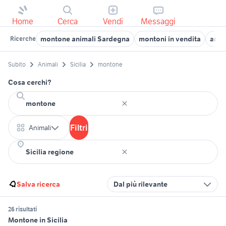
Home
Cerca
Vendi
Messaggi
montone animali Sardegna
montoni in vendita
anim
Ricerche
Subito
Animali
Sicilia
montone
Cosa cerchi?
Filtri
Animali
Salva ricerca
Dal più rilevante
26 risultati
Montone in Sicilia