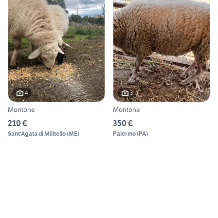
4
3
Montone
Montone
210 €
350 €
Sant'Agata di Militello
(
ME
)
Palermo
(
PA
)