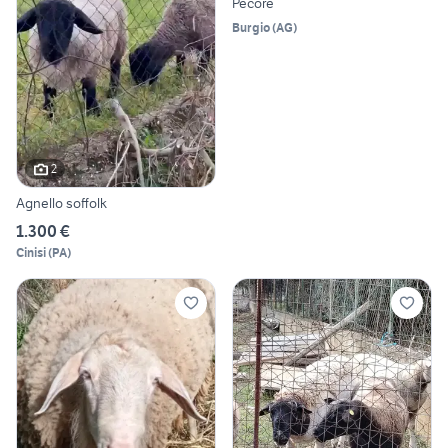
Pecore
Burgio
(
AG
)
2
Agnello soffolk
1.300 €
Cinisi
(
PA
)