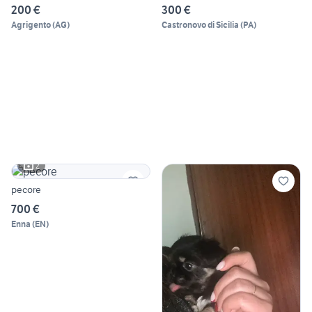
200 €
300 €
Agrigento
(
AG
)
Castronovo di Sicilia
(
PA
)
2
pecore
700 €
Enna
(
EN
)