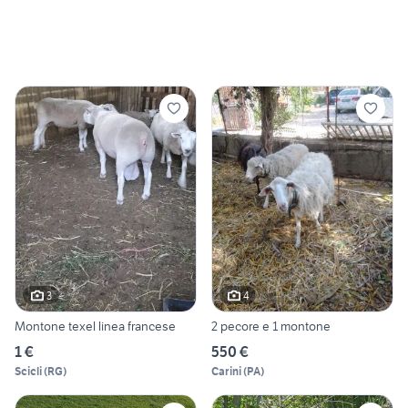
3
4
Montone texel linea francese
2 pecore e 1 montone
1 €
550 €
Scicli
(
RG
)
Carini
(
PA
)