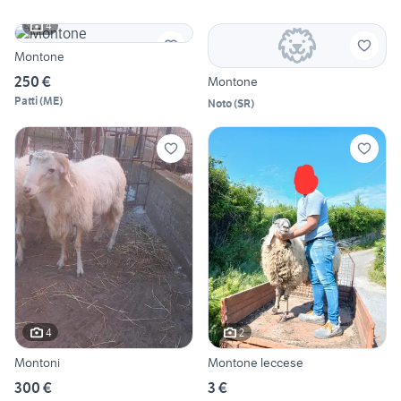
4
Montone
250 €
Montone
Patti
(
ME
)
Noto
(
SR
)
4
2
Montoni
Montone leccese
300 €
3 €