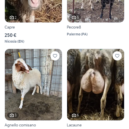
2
5
Capre
Pecore8
Palermo
(
PA
)
250 €
Nicosia
(
EN
)
3
6
Agnello comisano
Lacaune