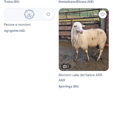
Troina
(
EN
)
Montalbano Elicona
(
ME
)
Pecore e montoni
Agrigento
(
AG
)
2
Montoni valle del belice ARR
ARR
Sperlinga
(
EN
)