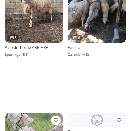
3
6
Valle del belice ARR ARR
Pecore
Sperlinga
(
EN
)
Caronia
(
ME
)