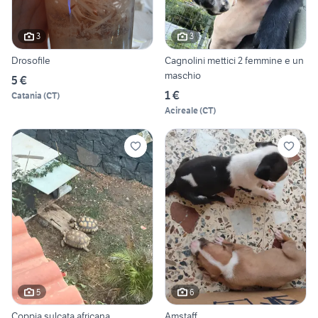
3
3
Drosofile
Cagnolini mettici 2 femmine e un
maschio
5 €
1 €
Catania
(
CT
)
Acireale
(
CT
)
5
6
Coppia sulcata africana
Amstaff