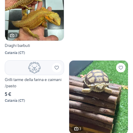
3
Draghi barbuti
Catania
(
CT
)
Grilli tarme della farina e caimani
/pasto
5 €
Catania
(
CT
)
3