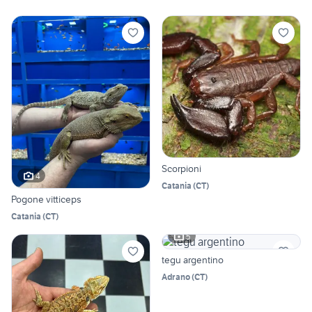
Scorpioni
4
Catania
(
CT
)
Pogone vitticeps
Catania
(
CT
)
5
tegu argentino
Adrano
(
CT
)