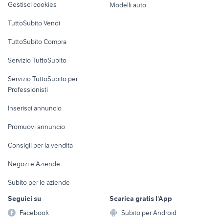
Gestisci cookies
Modelli auto
Case vacanza
TuttoSubito Vendi
Uffici e Locali
TuttoSubito Compra
commerciali
Servizio TuttoSubito
elettronica
per la casa e la
sports e hobby
Servizio TuttoSubito per
persona
Informatica
Animali
Professionisti
Arredamento e
Console e
Accessori per
Casalinghi
Inserisci annuncio
Videogiochi
animali
Elettrodomestici
Promuovi annuncio
Audio/Video
Musica e Film
Giardino e Fai da te
Consigli per la vendita
Fotografia
Libri e Riviste
Abbigliamento e
Negozi e Aziende
Telefonia
Strumenti Musicali
Accessori
Subito per le aziende
Sports
Tutto per i bambini
Seguici su
Scarica gratis l'App
Biciclette
Facebook
Subito per Android