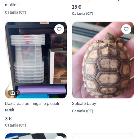
molitor
15 €
Catania
(
CT
)
Catania
(
CT
)
3
Box areati per migali o piccoli
Sulcate baby
rettili
Catania
(
CT
)
3 €
Catania
(
CT
)