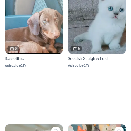
6
5
Bassotti nani
Scottish Straigh & Fold
Acireale
(
CT
)
Acireale
(
CT
)