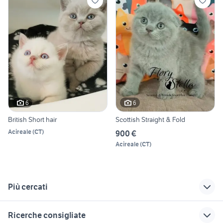
6
6
British Short hair
Scottish Straight & Fold
Acireale
(
CT
)
900 €
Acireale
(
CT
)
Più cercati
Correlati
Richerche simili
Suggerimenti
Ricerche consigliate
cani in regalo verona
cani animali Barletta
dispenser per cani