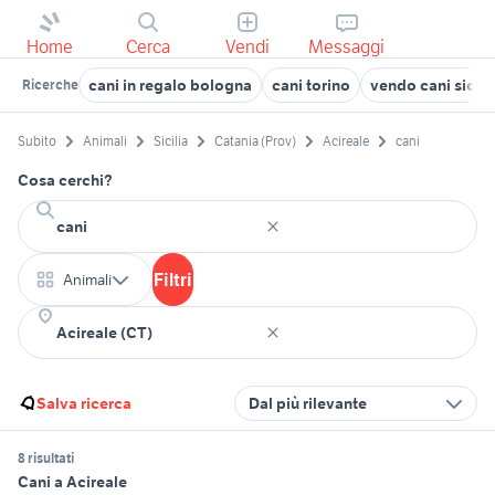
Home
Cerca
Vendi
Messaggi
cani in regalo bologna
cani torino
vendo cani sicili
Ricerche
Subito
Animali
Sicilia
Catania (Prov)
Acireale
cani
Cosa cerchi?
Filtri
Animali
Salva ricerca
Dal più rilevante
8 risultati
Cani a Acireale