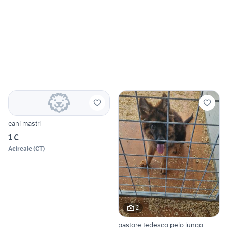
cani mastri
1 €
Acireale
(
CT
)
2
pastore tedesco pelo lungo