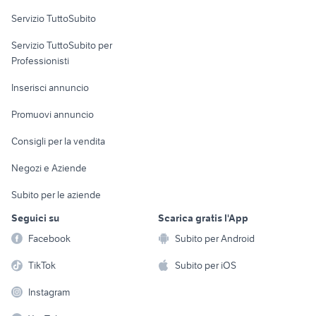
Servizio TuttoSubito
elettronica
per la casa e la
sports e hobby
Servizio TuttoSubito per
persona
Informatica
Animali
Professionisti
Arredamento e
Console e
Accessori per
Casalinghi
Inserisci annuncio
Videogiochi
animali
Elettrodomestici
Promuovi annuncio
Audio/Video
Musica e Film
Giardino e Fai da te
Consigli per la vendita
Fotografia
Libri e Riviste
Abbigliamento e
Negozi e Aziende
Telefonia
Strumenti Musicali
Accessori
Subito per le aziende
Sports
Tutto per i bambini
Seguici su
Scarica gratis l'App
Biciclette
Facebook
Subito per Android
Collezionismo
TikTok
Subito per iOS
Instagram