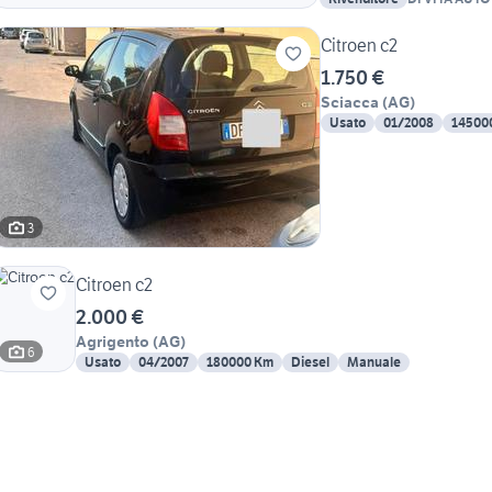
Citroen c2
1.750 €
Sciacca
(
AG
)
Usato
01/2008
14500
3
Citroen c2
2.000 €
Agrigento
(
AG
)
6
Usato
04/2007
180000 Km
Diesel
Manuale