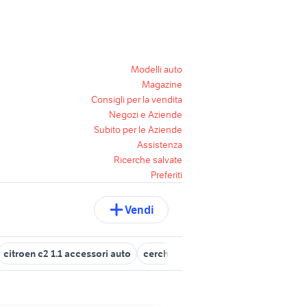
Modelli auto
Magazine
Consigli per la vendita
Negozi e Aziende
Subito per le Aziende
Assistenza
Ricerche salvate
Preferiti
Vendi
citroen c2 1.1 accessori auto
cerchi in lega citroen c2
auto citr