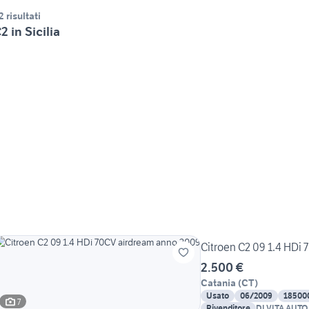
2 risultati
2 in Sicilia
Citroen C2 09 1.4 HDi
2.500 €
Catania
(
CT
)
Usato
06/2009
18500
7
Rivenditore
DI VITA AUTO