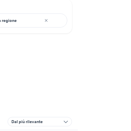
Dal più rilevante