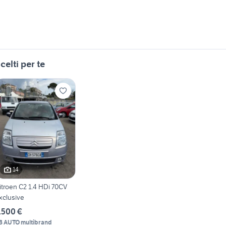
celti per te
14
itroen C2 1.4 HDi 70CV
xclusive
.500 €
B AUTO multibrand