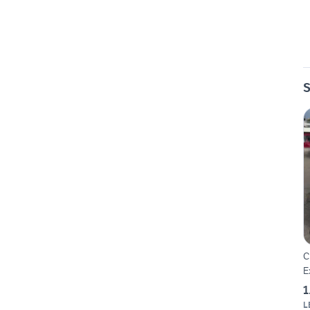
S
C
E
1
L