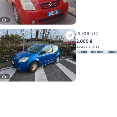
3
CITROEN C2
2.000 €
Acireale
(
CT
)
Usato
09/2006
20000
2