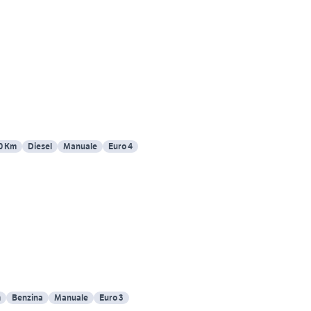
0 Km
Diesel
Manuale
Euro 4
m
Benzina
Manuale
Euro 3