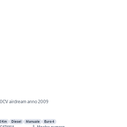
 70CV airdream anno 2009
0 Km
Diesel
Manuale
Euro 4
Mostra numero
 CATANIA