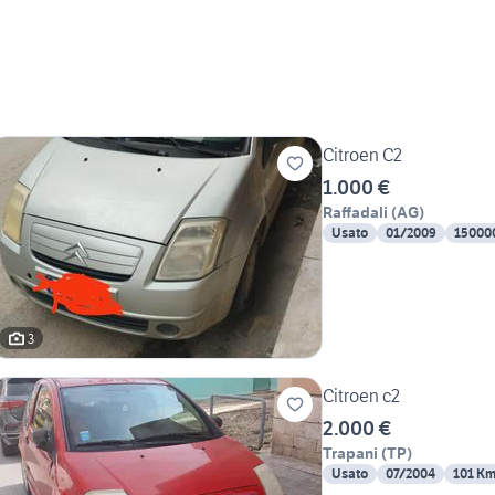
Citroen C2
1.000 €
Raffadali
(
AG
)
Usato
01/2009
15000
3
Citroen c2
2.000 €
Trapani
(
TP
)
Usato
07/2004
101 K