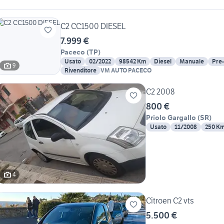
C2 CC1500 DIESEL
7.999 €
Paceco
(
TP
)
Usato
02/2022
98542 Km
Diesel
Manuale
Pre
9
Rivenditore
VM AUTO PACECO
C2 2008
800 €
Priolo Gargallo
(
SR
)
Usato
11/2008
250 K
4
Citroen C2 vts
5.500 €