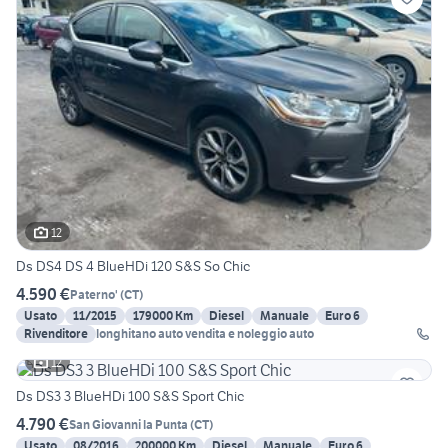
12
Ds DS4 DS 4 BlueHDi 120 S&S So Chic
4.590 €
Paterno'
(
CT
)
Usato
11/2015
179000 Km
Diesel
Manuale
Euro 6
Rivenditore
longhitano auto vendita e noleggio auto
12
Ds DS3 3 BlueHDi 100 S&S Sport Chic
4.790 €
San Giovanni la Punta
(
CT
)
Usato
08/2016
200000 Km
Diesel
Manuale
Euro 6