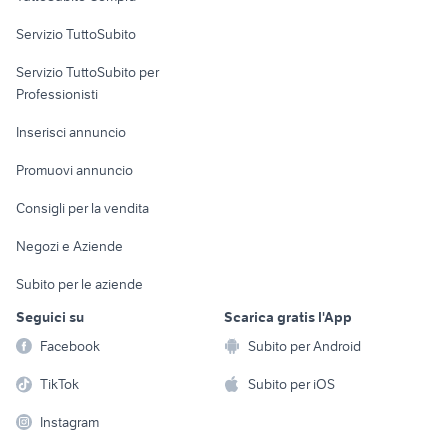
commerciali
Servizio TuttoSubito
elettronica
per la casa e la
sports e hobby
Servizio TuttoSubito per
persona
Informatica
Animali
Professionisti
Arredamento e
Console e
Accessori per
Casalinghi
Inserisci annuncio
Videogiochi
animali
Elettrodomestici
Promuovi annuncio
Audio/Video
Musica e Film
Giardino e Fai da te
Consigli per la vendita
Fotografia
Libri e Riviste
Abbigliamento e
Negozi e Aziende
Telefonia
Strumenti Musicali
Accessori
Subito per le aziende
Sports
Tutto per i bambini
Seguici su
Scarica gratis l'App
Biciclette
Facebook
Subito per Android
Collezionismo
TikTok
Subito per iOS
Instagram