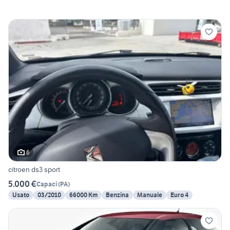
6
citroen ds3 sport
5.000 €
Capaci
(
PA
)
Usato
03/2010
66000 Km
Benzina
Manuale
Euro 4