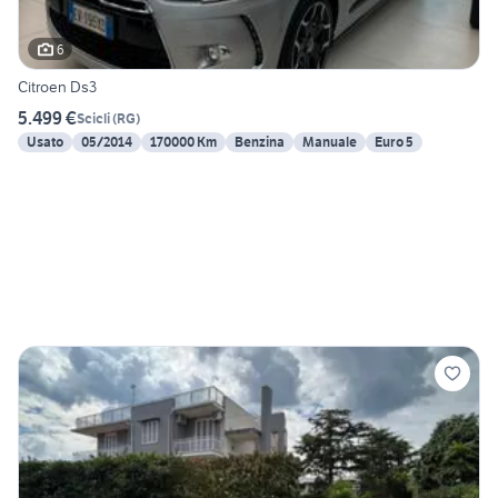
6
Citroen Ds3
5.499 €
Scicli
(
RG
)
Usato
05/2014
170000 Km
Benzina
Manuale
Euro 5