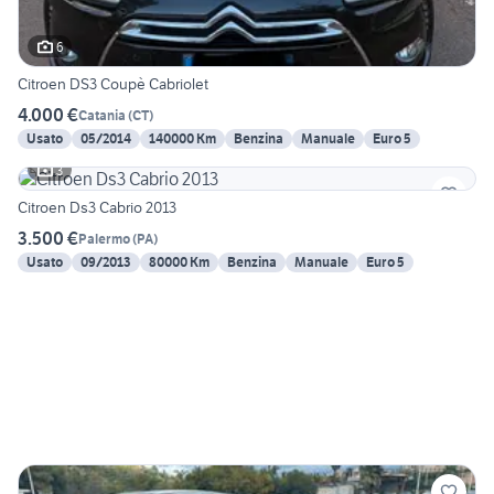
6
Citroen DS3 Coupè Cabriolet
4.000 €
Catania
(
CT
)
Usato
05/2014
140000 Km
Benzina
Manuale
Euro 5
3
Citroen Ds3 Cabrio 2013
3.500 €
Palermo
(
PA
)
Usato
09/2013
80000 Km
Benzina
Manuale
Euro 5