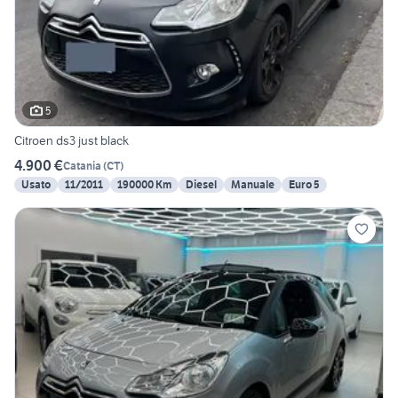
5
Citroen ds3 just black
4.900 €
Catania
(
CT
)
Usato
11/2011
190000 Km
Diesel
Manuale
Euro 5