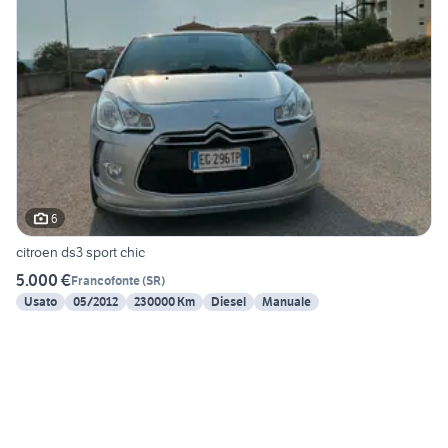
6
citroen ds3 sport chic
5.000 €
Francofonte
(
SR
)
Usato
05/2012
230000 Km
Diesel
Manuale