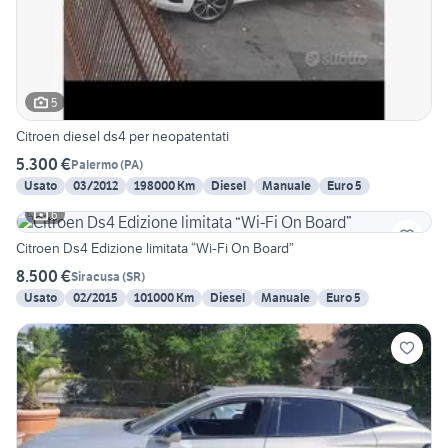
5
Citroen diesel ds4 per neopatentati
5.300 €
Palermo
(
PA
)
Usato
03/2012
198000 Km
Diesel
Manuale
Euro 5
6
Citroen Ds4 Edizione limitata “Wi-Fi On Board”
8.500 €
Siracusa
(
SR
)
Usato
02/2015
101000 Km
Diesel
Manuale
Euro 5