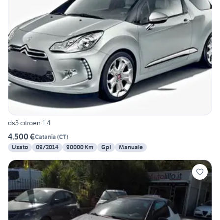
ds3 citroen 1.4
4.500 €
Catania
(
CT
)
Usato
09/2014
90000 Km
Gpl
Manuale