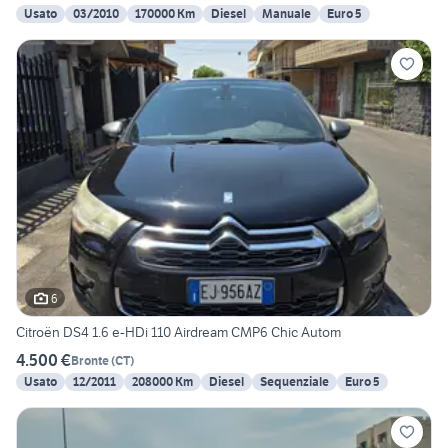
Usato
03/2010
170000 Km
Diesel
Manuale
Euro 5
6
Citroën DS4 1.6 e-HDi 110 Airdream CMP6 Chic Autom
4.500 €
Bronte
(
CT
)
Usato
12/2011
208000 Km
Diesel
Sequenziale
Euro 5