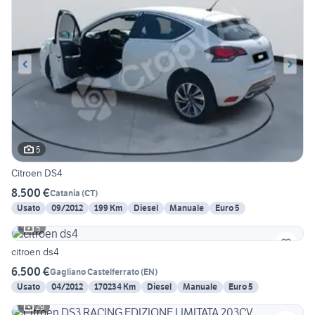
5
Citroen DS4
8.500 €
Catania
(
CT
)
Usato
09/2012
199 Km
Diesel
Manuale
Euro 5
5
citroen ds4
6.500 €
Gagliano Castelferrato
(
EN
)
Usato
04/2012
170234 Km
Diesel
Manuale
Euro 5
29