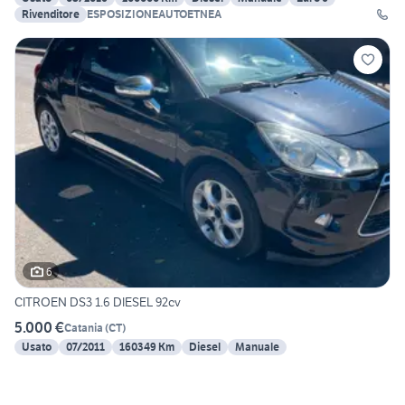
Rivenditore
ESPOSIZIONEAUTOETNEA
6
CITROEN DS3 1.6 DIESEL 92cv
5.000 €
Catania
(
CT
)
Usato
07/2011
160349 Km
Diesel
Manuale