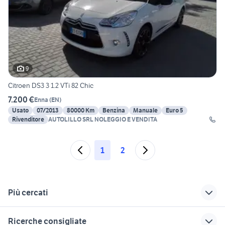
9
Citroen DS3 3 1.2 VTi 82 Chic
7.200 €
Enna
(
EN
)
Usato
07/2013
80000 Km
Benzina
Manuale
Euro 5
Rivenditore
AUTOLILLO SRL NOLEGGIO E VENDITA
1
2
Più cercati
Correlati
Richerche simili
Suggerimenti
Ricerche consigliate