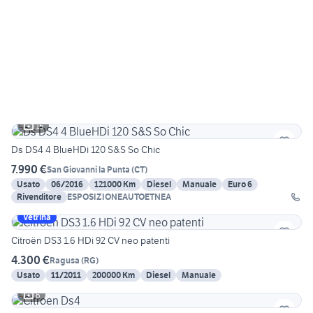
15
Ds DS4 4 BlueHDi 120 S&S So Chic
7.990 €
San Giovanni la Punta
(
CT
)
Usato
06/2016
121000 Km
Diesel
Manuale
Euro 6
Rivenditore
ESPOSIZIONEAUTOETNEA
Vetrina
Citroën DS3 1.6 HDi 92 CV neo patenti
4.300 €
Ragusa
(
RG
)
Usato
11/2011
200000 Km
Diesel
Manuale
6