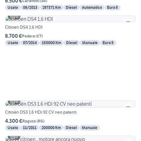
6.500 €
Carlentini
(
SR
)
Usato
06/2013
297371 Km
Diesel
Automatico
Euro 5
6
Citroen DS4 1.6 HDI
8.700 €
Pedara
(
CT
)
Usato
07/2014
150000 Km
Diesel
Manuale
Euro 5
6
Citroën DS3 1.6 HDi 92 CV neo patenti
4.300 €
Ragusa
(
RG
)
Usato
11/2011
200000 Km
Diesel
Manuale
4