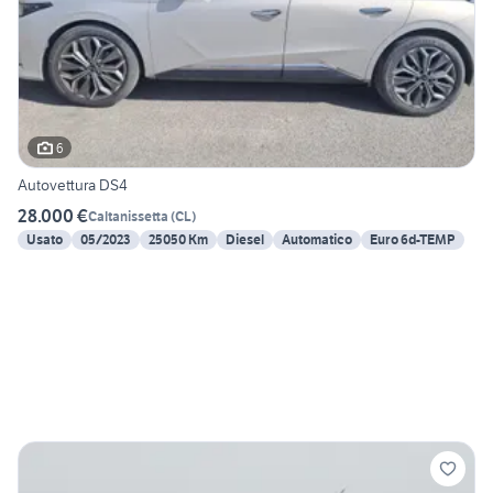
6
Autovettura DS4
28.000 €
Caltanissetta
(
CL
)
Usato
05/2023
25050 Km
Diesel
Automatico
Euro 6d-TEMP