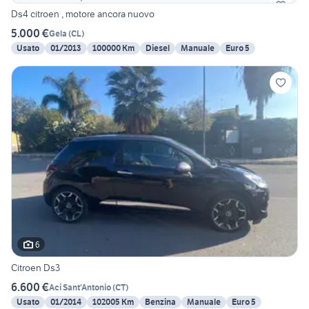
Ds4 citroen , motore ancora nuovo
5.000 €
Gela
(
CL
)
Usato
01/2013
100000 Km
Diesel
Manuale
Euro 5
6
Citroen Ds3
6.600 €
Aci Sant'Antonio
(
CT
)
Usato
01/2014
102005 Km
Benzina
Manuale
Euro 5