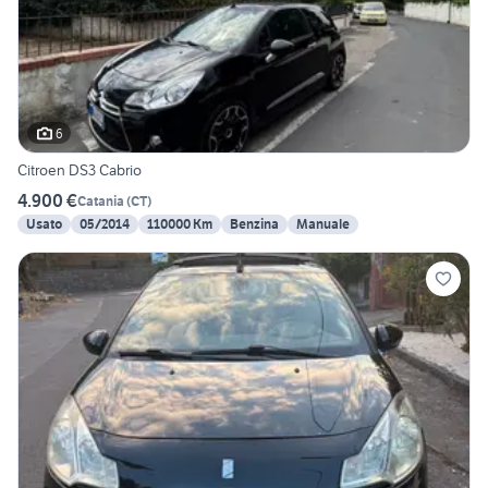
6
Citroen DS3 Cabrio
4.900 €
Catania
(
CT
)
Usato
05/2014
110000 Km
Benzina
Manuale