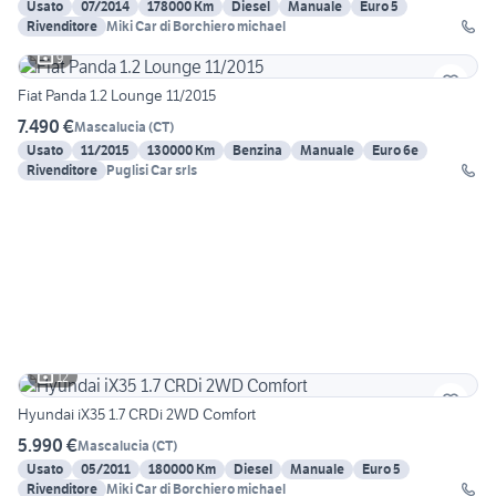
Usato
07/2014
178000 Km
Diesel
Manuale
Euro 5
Rivenditore
Miki Car di Borchiero michael
9
Fiat Panda 1.2 Lounge 11/2015
7.490 €
Mascalucia
(
CT
)
Usato
11/2015
130000 Km
Benzina
Manuale
Euro 6e
Rivenditore
Puglisi Car srls
12
Hyundai iX35 1.7 CRDi 2WD Comfort
5.990 €
Mascalucia
(
CT
)
Usato
05/2011
180000 Km
Diesel
Manuale
Euro 5
Rivenditore
Miki Car di Borchiero michael