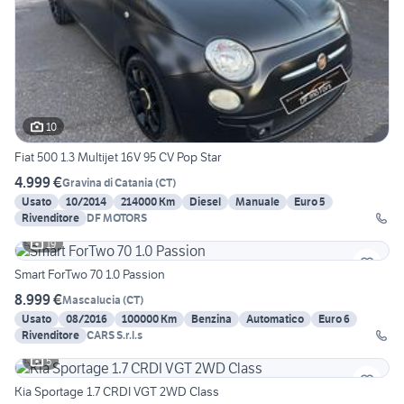
10
Fiat 500 1.3 Multijet 16V 95 CV Pop Star
4.999 €
Gravina di Catania
(
CT
)
Usato
10/2014
214000 Km
Diesel
Manuale
Euro 5
Rivenditore
DF MOTORS
19
Smart ForTwo 70 1.0 Passion
8.999 €
Mascalucia
(
CT
)
Usato
08/2016
100000 Km
Benzina
Automatico
Euro 6
Rivenditore
CARS S.r.l.s
5
Kia Sportage 1.7 CRDI VGT 2WD Class