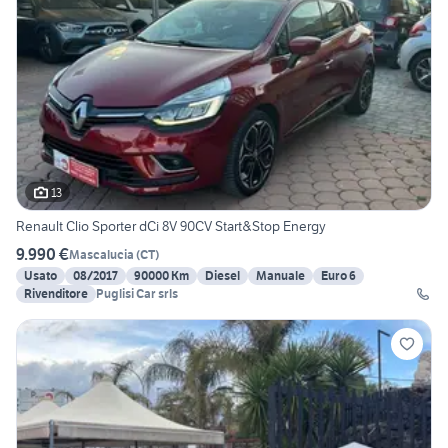
13
Renault Clio Sporter dCi 8V 90CV Start&Stop Energy
9.990 €
Mascalucia
(
CT
)
Usato
08/2017
90000 Km
Diesel
Manuale
Euro 6
Rivenditore
Puglisi Car srls