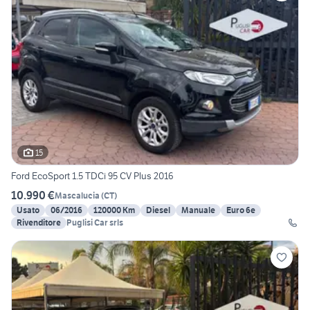
15
Ford EcoSport 1.5 TDCi 95 CV Plus 2016
10.990 €
Mascalucia
(
CT
)
Usato
06/2016
120000 Km
Diesel
Manuale
Euro 6e
Rivenditore
Puglisi Car srls