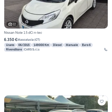
22
Nissan Note 1.5 dCi n-tec
6.350 €
Mascalucia
(
CT
)
Usato
06/2015
149000 Km
Diesel
Manuale
Euro 6
Rivenditore
CARS S.r.l.s