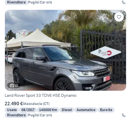
Rivenditore
Puglisi Car srls
15
Land Rover Sport 3.0 TDV6 HSE Dynamic
22.490 €
Mascalucia
(
CT
)
Usato
08/2017
140000 Km
Diesel
Automatico
Euro 6e
Rivenditore
Puglisi Car srls