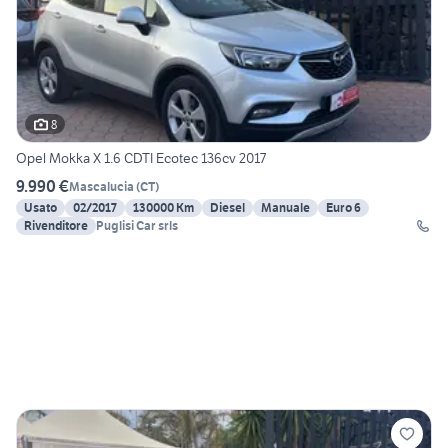
8
Opel Mokka X 1.6 CDTI Ecotec 136cv 2017
9.990 €
Mascalucia
(
CT
)
Usato
02/2017
130000 Km
Diesel
Manuale
Euro 6
Rivenditore
Puglisi Car srls