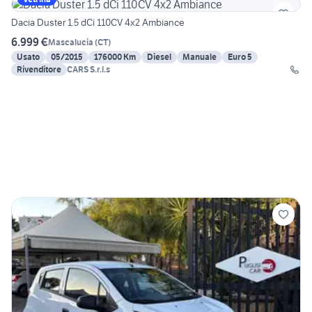
Dacia Duster 1.5 dCi 110CV 4x2 Ambiance
6.999 €
Mascalucia
(
CT
)
Usato
05/2015
176000 Km
Diesel
Manuale
Euro 5
Rivenditore
CARS S.r.l.s