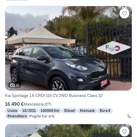
15
Kia Sportage 1.6 CRDI 115 CV 2WD Business Class 10
16.490 €
Mascalucia
(
CT
)
Usato
10/2021
100000 Km
Diesel
Manuale
Euro 6
Rivenditore
Puglisi Car srls