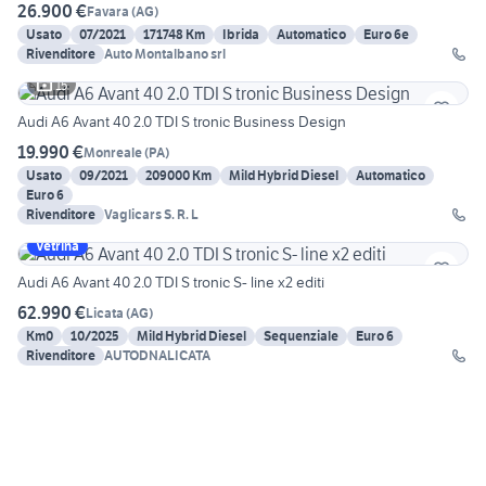
26.900 €
Favara
(
AG
)
Usato
07/2021
171748 Km
Ibrida
Automatico
Euro 6e
Rivenditore
Auto Montalbano srl
15
Audi A6 Avant 40 2.0 TDI S tronic Business Design
19.990 €
Monreale
(
PA
)
Usato
09/2021
209000 Km
Mild Hybrid Diesel
Automatico
Euro 6
Rivenditore
Vaglicars S. R. L
Vetrina
Audi A6 Avant 40 2.0 TDI S tronic S- line x2 editi
62.990 €
Licata
(
AG
)
Km0
10/2025
Mild Hybrid Diesel
Sequenziale
Euro 6
Rivenditore
AUTODNALICATA