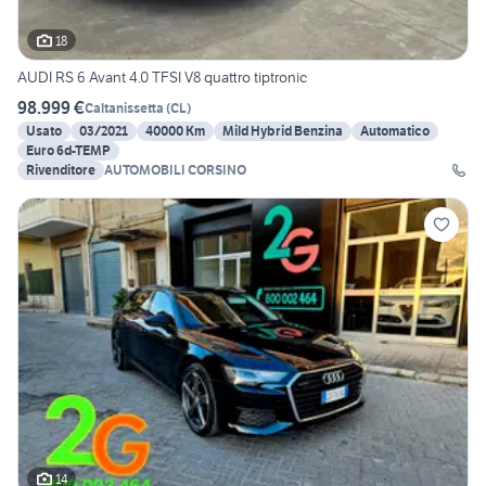
18
AUDI RS 6 Avant 4.0 TFSI V8 quattro tiptronic
98.999 €
Caltanissetta
(
CL
)
Usato
03/2021
40000 Km
Mild Hybrid Benzina
Automatico
Euro 6d-TEMP
Rivenditore
AUTOMOBILI CORSINO
14