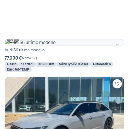
6
Audi S6 ultimo modello
77.000 €
Noto
(
SR
)
Usato
11/2023
30500 Km
Mild Hybrid Diesel
Automatico
Euro 6d-TEMP