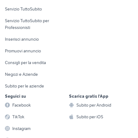
Servizio TuttoSubito
elettronica
per la casa e la
sports e hobby
Servizio TuttoSubito per
persona
Informatica
Animali
Professionisti
Arredamento e
Console e
Accessori per
Casalinghi
Inserisci annuncio
Videogiochi
animali
Elettrodomestici
Promuovi annuncio
Audio/Video
Musica e Film
Giardino e Fai da te
Consigli per la vendita
Fotografia
Libri e Riviste
Abbigliamento e
Negozi e Aziende
Telefonia
Strumenti Musicali
Accessori
Subito per le aziende
Sports
Tutto per i bambini
Seguici su
Scarica gratis l'App
Biciclette
Facebook
Subito per Android
Collezionismo
TikTok
Subito per iOS
Instagram