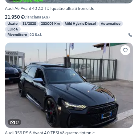
Audi A6 Avant 40 2.0 TDI quattro ultra S tronic Bu
21.950 €
Cianciana
(
AG
)
Usato
11/2020
203009 Km
Mild Hybrid Diesel
Automatico
Euro 6
Rivenditore
2G S.r.l.
17
Audi RS6 RS 6 Avant 4.0 TFSI V8 quattro tiptronic