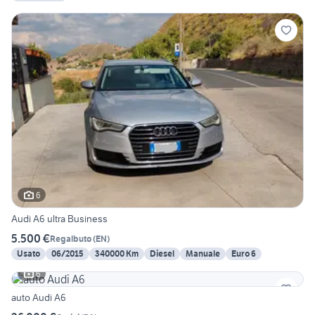
6
Audi A6 ultra Business
5.500 €
Regalbuto
(
EN
)
Usato
06/2015
340000 Km
Diesel
Manuale
Euro 6
6
auto Audi A6