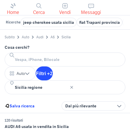
Home
Cerca
Vendi
Messaggi
jeep cherokee usata sicilia
fiat Trapani provincia
pi
Ricerche
Subito
Auto
Audi
A6
Sicilia
Cosa cerchi?
Filtri +2
Auto
Salva ricerca
Dal più rilevante
120 risultati
AUDI A6 usata in vendita in Sicilia