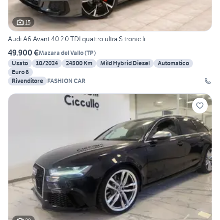
15
Audi A6 Avant 40 2.0 TDI quattro ultra S tronic li
49.900 €
Mazara del Vallo
(
TP
)
Usato
10/2024
24500 Km
Mild Hybrid Diesel
Automatico
Euro 6
Rivenditore
FASHION CAR