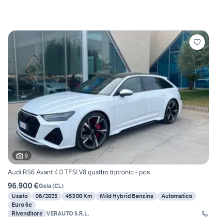
9
Audi RS6 Avant 4.0 TFSI V8 quattro tiptronic - pos
96.900 €
Gela
(
CL
)
Usato
06/2023
45300 Km
Mild Hybrid Benzina
Automatico
Euro 6e
Rivenditore
VERAUTO S.R.L.