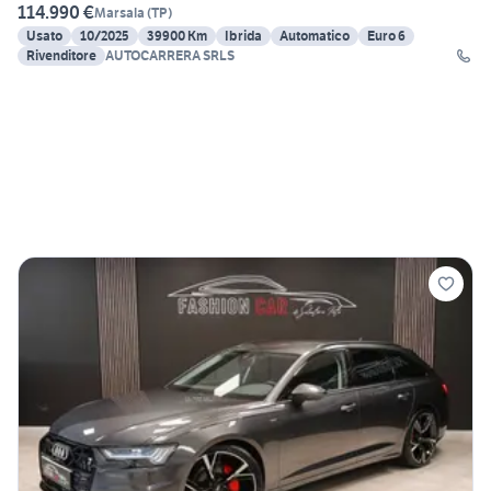
114.990 €
Marsala
(
TP
)
Usato
10/2025
39900 Km
Ibrida
Automatico
Euro 6
Rivenditore
AUTOCARRERA SRLS