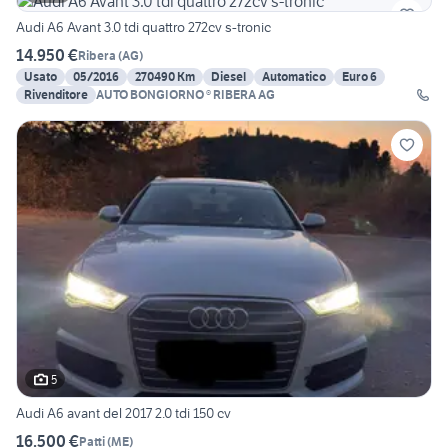
Audi A6 Avant 3.0 tdi quattro 272cv s-tronic
14.950 €
Ribera
(
AG
)
Usato
05/2016
270490 Km
Diesel
Automatico
Euro 6
Rivenditore
AUTO BONGIORNO ® RIBERA AG
5
Audi A6 avant del 2017 2.0 tdi 150 cv
16.500 €
Patti
(
ME
)