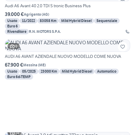
Audi A6 Avant 40 2.0 TDI S tronic Business Plus
39.000 €
Agrigento
(
AG
)
Usato
11/2022
83058 Km
Mild Hybrid Diesel
Sequenziale
Euro 6
Rivenditore
R.N. MOTORS S.P.A.
6
AUDI A6 AVANT AZIENDALE NUOVO MODELLO COME NUOVA
67.900 €
Messina
(
ME
)
Usato
05/2025
23000 Km
Mild Hybrid Diesel
Automatico
Euro 6d-TEMP
24