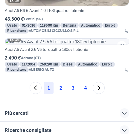
29
Audi A6 RS 6 Avant 4.0 TFSI quattro tiptronic
43.500 €
Lentini
(
SR
)
Usato
01/2016
119500 Km
Benzina
Automatico
Euro 6
Rivenditore
AUTOMOBILI CICCULLO S.R.L
26
Audi A6 Avant 2.5 V6 tdi quattro 180cv tiptronic
2.490 €
Adrano
(
CT
)
Usato
11/2004
269290 Km
Diesel
Automatico
Euro 3
Rivenditore
ALBERIO AUTO
1
2
3
4
Più cercati
Correlati
Richerche simili
Suggerimenti
Ricerche consigliate