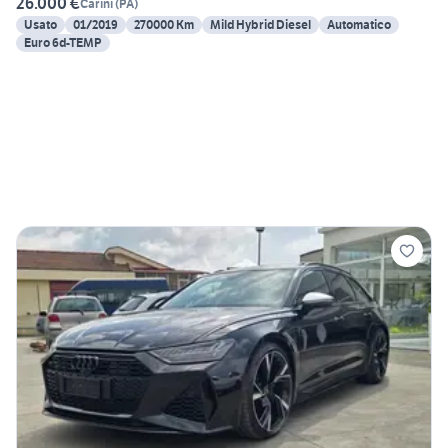
26.000 €
Carini
(
PA
)
Usato
01/2019
270000 Km
Mild Hybrid Diesel
Automatico
Euro 6d-TEMP