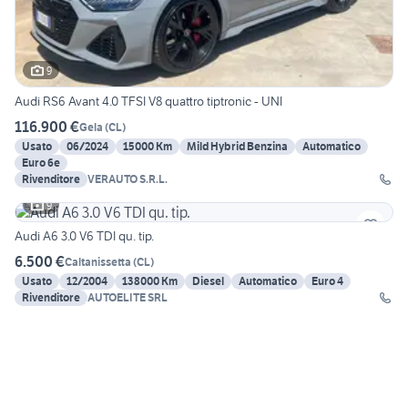
9
Audi RS6 Avant 4.0 TFSI V8 quattro tiptronic - UNI
116.900 €
Gela
(
CL
)
Usato
06/2024
15000 Km
Mild Hybrid Benzina
Automatico
Euro 6e
Rivenditore
VERAUTO S.R.L.
9
Audi A6 3.0 V6 TDI qu. tip.
6.500 €
Caltanissetta
(
CL
)
Usato
12/2004
138000 Km
Diesel
Automatico
Euro 4
Rivenditore
AUTOELITE SRL