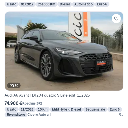
Usato
01/2017
261000 Km
Diesel
Automatico
Euro 6
30
Audi A6 Avant TDI 204 quattro S Line edit|11.2025
74.900 €
Rosolini
(
SR
)
Usato
11/2025
10 Km
Mild Hybrid Diesel
Sequenziale
Euro 6
Rivenditore
Cicero Auto srl