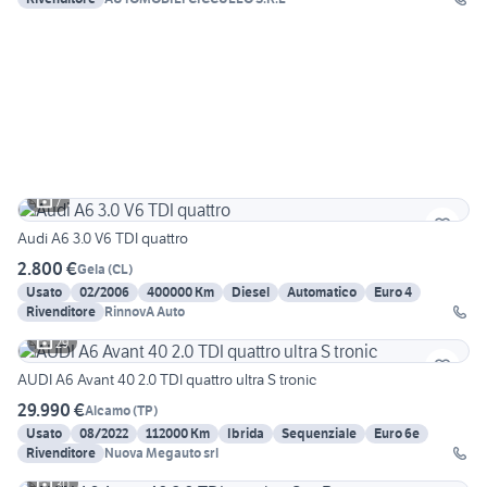
7
Audi A6 3.0 V6 TDI quattro
2.800 €
Gela
(
CL
)
Usato
02/2006
400000 Km
Diesel
Automatico
Euro 4
Rivenditore
RinnovA Auto
29
AUDI A6 Avant 40 2.0 TDI quattro ultra S tronic
29.990 €
Alcamo
(
TP
)
Usato
08/2022
112000 Km
Ibrida
Sequenziale
Euro 6e
Rivenditore
Nuova Megauto srl
30