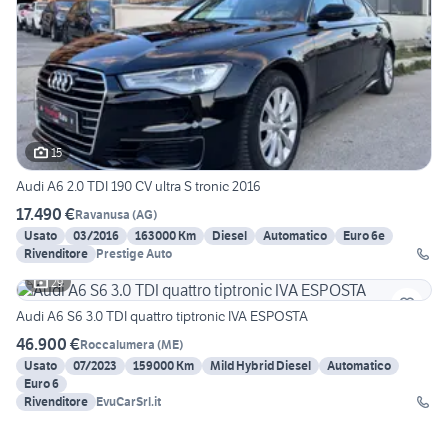
15
Audi A6 2.0 TDI 190 CV ultra S tronic 2016
17.490 €
Ravanusa
(
AG
)
Usato
03/2016
163000 Km
Diesel
Automatico
Euro 6e
Rivenditore
Prestige Auto
29
Audi A6 S6 3.0 TDI quattro tiptronic IVA ESPOSTA
46.900 €
Roccalumera
(
ME
)
Usato
07/2023
159000 Km
Mild Hybrid Diesel
Automatico
Euro 6
Rivenditore
EvuCarSrl.it