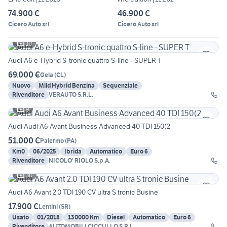
74.900 €
46.900 €
Cicero Auto srl
Cicero Auto srl
10
Audi A6 e-Hybrid S-tronic quattro S-line - SUPER T
69.000 €
Gela
(
CL
)
Nuovo
Mild Hybrid Benzina
Sequenziale
Rivenditore
VERAUTO S.R.L.
9
Audi Audi A6 Avant Business Advanced 40 TDI 150(2
51.000 €
Palermo
(
PA
)
Km0
06/2025
Ibrida
Automatico
Euro 6
Rivenditore
NICOLO' RIOLO S.p.A.
30
Audi A6 Avant 2.0 TDI 190 CV ultra S tronic Busine
17.900 €
Lentini
(
SR
)
Usato
01/2018
130000 Km
Diesel
Automatico
Euro 6
Rivenditore
AUTOMOBILI CICCULLO S.R.L