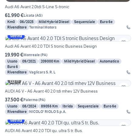
Audi A6 Avant 2.0tdi S-Line S-tronic
61.990 €
Licata
(
AG
)
Km0
06/2025
Mild Hybrid Diesel
Sequenziale
Euro 6e
Rivenditore
Terminal Motors
Vetrina
Audi A6 Avant 40 2.0 TDI S tronic Business Design
19.990 €
Monreale
(
PA
)
Usato
09/2021
209000 Km
Mild Hybrid Diesel
Automatico
Euro 6
Rivenditore
Vaglicars S. R. L
19
AUDI A6 V - A6 Avant 40 2.0 tdi mhev 12V Business
37.500 €
Palermo
(
PA
)
Usato
08/2024
89056 Km
Ibrida
Sequenziale
Euro 6e
Rivenditore
NICOLO' RIOLO S.p.A.
Vetrina
AUDI A6 Avant 40 2.0 TDI qu. ultra S tr. Bus.