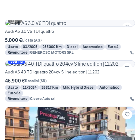
12
Audi A6 3.0 V6 TDI quattro
5.000 €
Licata
(
AG
)
Usato
03/2005
255000 Km
Diesel
Automatico
Euro 4
Rivenditore
GENEROSO MOTORS SRL
Vetrina
Audi A6 40 TDI quattro 204cv S line edition|11.202
46.900 €
Rosolini
(
SR
)
Usato
11/2024
26817 Km
Mild Hybrid Diesel
Automatico
Euro 6e
Rivenditore
Cicero Auto srl