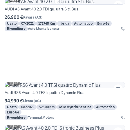
AUDI A6 Avant 40 2.0 TDI qu. ultra S tr. Bus.
26.900 €
Favara
(
AG
)
Usato
07/2021
171748 Km
Ibrida
Automatico
Euro 6e
Rivenditore
Auto Montalbano srl
13
Audi RS6 Avant 4.0 TFSI quattro Dynamic Plus
94.990 €
Licata
(
AG
)
Usato
08/2022
52500 Km
Mild Hybrid Benzina
Automatico
Euro 6e
Rivenditore
Terminal Motors
23