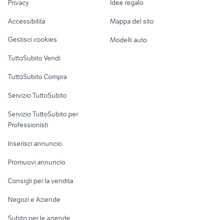
Privacy
Idee regalo
Garage e box
ducati usate toscana
beta alp 200 usata piemonte
Caravan e Camper
Accessibilità
Mappa del sito
Loft, mansarde e
Veicoli commerciali
altro
Gestisci cookies
Modelli auto
Case vacanza
TuttoSubito Vendi
Uffici e Locali
TuttoSubito Compra
commerciali
Servizio TuttoSubito
elettronica
per la casa e la
sports e hobby
Servizio TuttoSubito per
persona
Informatica
Animali
Professionisti
Arredamento e
Console e
Accessori per
Casalinghi
Inserisci annuncio
Videogiochi
animali
Elettrodomestici
Promuovi annuncio
Audio/Video
Musica e Film
Giardino e Fai da te
Consigli per la vendita
Fotografia
Libri e Riviste
Abbigliamento e
Negozi e Aziende
Telefonia
Strumenti Musicali
Accessori
Subito per le aziende