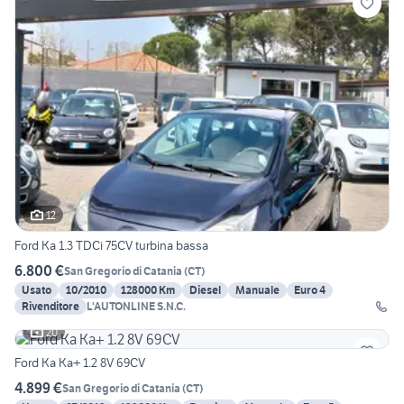
12
Ford Ka 1.3 TDCi 75CV turbina bassa
6.800 €
San Gregorio di Catania
(
CT
)
Usato
10/2010
128000 Km
Diesel
Manuale
Euro 4
Rivenditore
L'AUTONLINE S.N.C.
20
Ford Ka Ka+ 1.2 8V 69CV
4.899 €
San Gregorio di Catania
(
CT
)