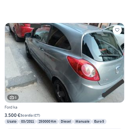
6
Ford ka
3.500 €
Scordia
(
CT
)
Usato
03/2011
250000 Km
Diesel
Manuale
Euro 5