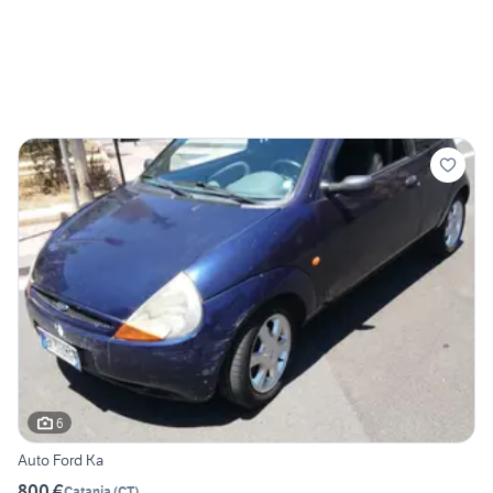
6
Auto Ford Ka
800 €
Catania
(
CT
)