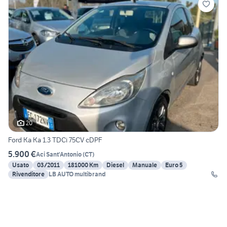
20
Ford Ka Ka 1.3 TDCi 75CV cDPF
5.900 €
Aci Sant'Antonio
(
CT
)
Usato
03/2011
181000 Km
Diesel
Manuale
Euro 5
Rivenditore
LB AUTO multibrand