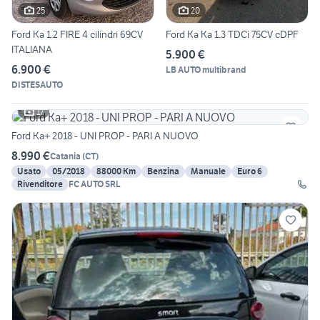
25
20
Ford Ka 1.2 FIRE 4 cilindri 69CV
Ford Ka Ka 1.3 TDCi 75CV cDPF
ITALIANA
5.900 €
6.900 €
LB AUTO multibrand
DISTESAUTO
17
Ford Ka+ 2018 - UNI PROP - PARI A NUOVO
8.990 €
Catania
(
CT
)
Usato
05/2018
88000 Km
Benzina
Manuale
Euro 6
Rivenditore
FC AUTO SRL