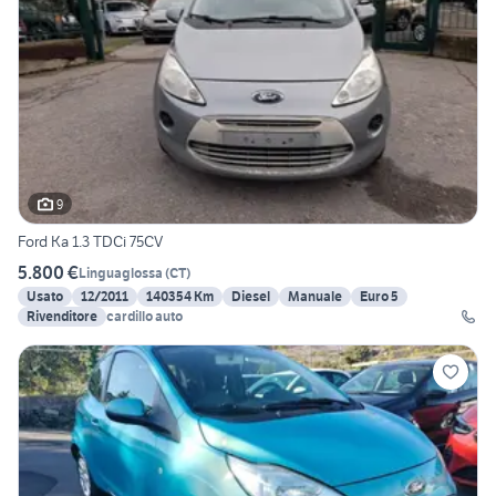
9
Ford Ka 1.3 TDCi 75CV
5.800 €
Linguaglossa
(
CT
)
Usato
12/2011
140354 Km
Diesel
Manuale
Euro 5
Rivenditore
cardillo auto