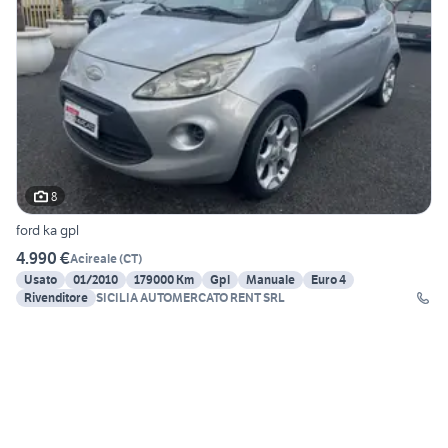
8
ford ka gpl
4.990 €
Acireale
(
CT
)
Usato
01/2010
179000 Km
Gpl
Manuale
Euro 4
Rivenditore
SICILIA AUTOMERCATO RENT SRL