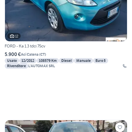
12
FORD - Ka 1.3 tdci 75cv
5.900 €
Aci Catena
(
CT
)
Usato
12/2012
108579 Km
Diesel
Manuale
Euro 5
Rivenditore
L'AUTOMAX SRL