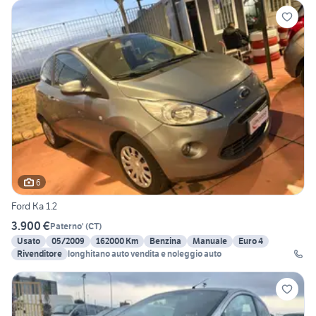
6
Ford Ka 1.2
3.900 €
Paterno'
(
CT
)
Usato
05/2009
162000 Km
Benzina
Manuale
Euro 4
Rivenditore
longhitano auto vendita e noleggio auto