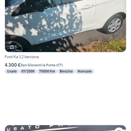
5
Ford Ka 1.2 benzina
4.300 €
San Giovanni la Punta
(
CT
)
Usato
07/2009
70000 Km
Benzina
Manuale