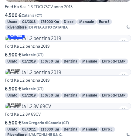
Ford Ka Ka+ 1.3 TDCi 75CV anno 2013
4.500 €
Catania
(
CT
)
Usato
01/2013
175000 Km
Diesel
Manuale
Euro 5
Rivenditore
DI VITA AUTO CATANIA
Vetrina
Ford Ka 1.2 benzina 2019
6.900 €
Acireale
(
CT
)
Usato
02/2019
130750 Km
Benzina
Manuale
Euro 6d-TEMP
6
Ford Ka 1.2 benzina 2019
6.900 €
Acireale
(
CT
)
Usato
02/2019
130750 Km
Benzina
Manuale
Euro 6d-TEMP
12
Ford Ka 1.2 8V 69CV
6.500 €
San Gregorio di Catania
(
CT
)
Usato
05/2011
113000 Km
Benzina
Manuale
Euro 5
Rivenditore
L'AUTONLINE S.N.C.