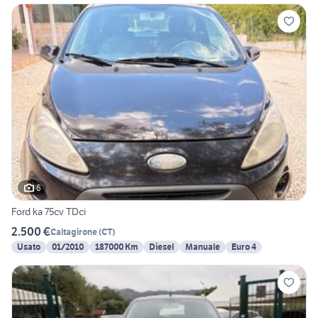
6
Ford ka 75cv TDci
2.500 €
Caltagirone
(
CT
)
Usato
01/2010
187000 Km
Diesel
Manuale
Euro 4