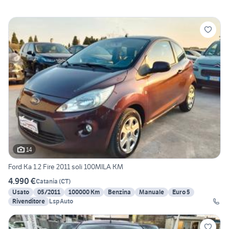
14
Ford Ka 1.2 Fire 2011 soli 100MILA KM
4.990 €
Catania
(
CT
)
Usato
05/2011
100000 Km
Benzina
Manuale
Euro 5
Rivenditore
LspAuto