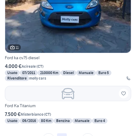
11
Ford ka cv75 diesel
4.000 €
Acireale
(
CT
)
Usato
07/2011
210000 Km
Diesel
Manuale
Euro 5
Rivenditore
molly cars
Ford Ka Titanium
7.500 €
Misterbianco
(
CT
)
Usato
09/2016
80 Km
Benzina
Manuale
Euro 4