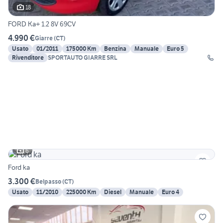
18
FORD Ka+ 1.2 8V 69CV
4.990 €
Giarre
(
CT
)
Usato
01/2011
175000 Km
Benzina
Manuale
Euro 5
Rivenditore
SPORTAUTO GIARRE SRL
6
Ford ka
3.300 €
Belpasso
(
CT
)
Usato
11/2010
225000 Km
Diesel
Manuale
Euro 4