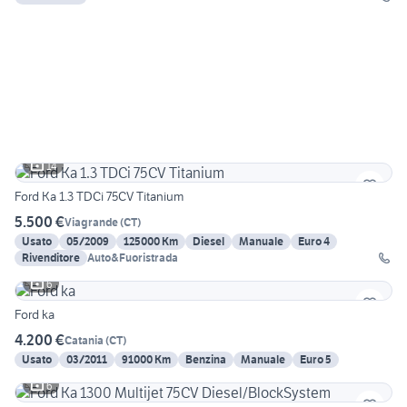
14
Ford Ka 1.3 TDCi 75CV Titanium
5.500 €
Viagrande
(
CT
)
Usato
05/2009
125000 Km
Diesel
Manuale
Euro 4
Rivenditore
Auto&Fuoristrada
6
Ford ka
4.200 €
Catania
(
CT
)
Usato
03/2011
91000 Km
Benzina
Manuale
Euro 5
6