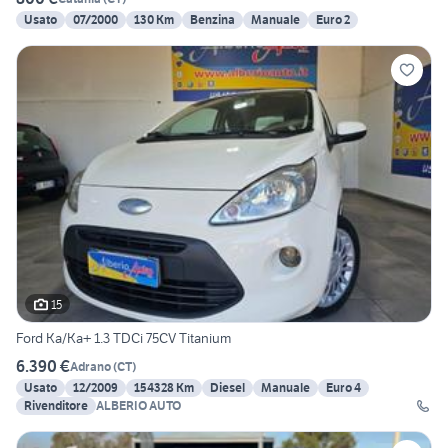
Usato
07/2000
130 Km
Benzina
Manuale
Euro 2
15
Ford Ka/Ka+ 1.3 TDCi 75CV Titanium
6.390 €
Adrano
(
CT
)
Usato
12/2009
154328 Km
Diesel
Manuale
Euro 4
Rivenditore
ALBERIO AUTO