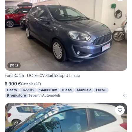
13
Ford Ka 1.5 TDCi 95 CV Start&Stop Ultimate
8.900 €
Catania
(
CT
)
Usato
07/2019
144000 Km
Diesel
Manuale
Euro 6
Rivenditore
Seventh Automobili