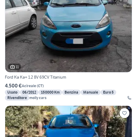
11
Ford Ka Ka+ 1.2 8V 69CV Titanium
4.500 €
Acireale
(
CT
)
Usato
06/2012
150000 Km
Benzina
Manuale
Euro 5
Rivenditore
molly cars