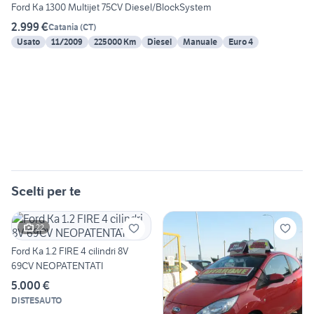
Ford Ka 1300 Multijet 75CV Diesel/BlockSystem
2.999 €
Catania
(
CT
)
Usato
11/2009
225000 Km
Diesel
Manuale
Euro 4
Scelti per te
22
Ford Ka 1.2 FIRE 4 cilindri 8V
69CV NEOPATENTATI
5.000 €
DISTESAUTO