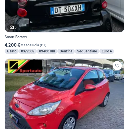
6
Smart Fortwo
4.200 €
Mascalucia
(
CT
)
Usato
03/2009
89400 Km
Benzina
Sequenziale
Euro 4