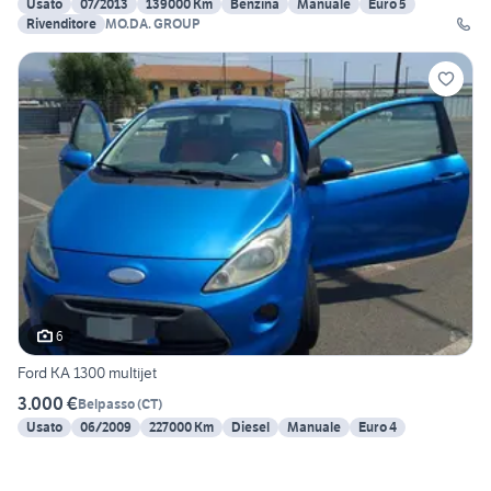
Usato
07/2013
139000 Km
Benzina
Manuale
Euro 5
Rivenditore
MO.DA. GROUP
6
Ford KA 1300 multijet
3.000 €
Belpasso
(
CT
)
Usato
06/2009
227000 Km
Diesel
Manuale
Euro 4