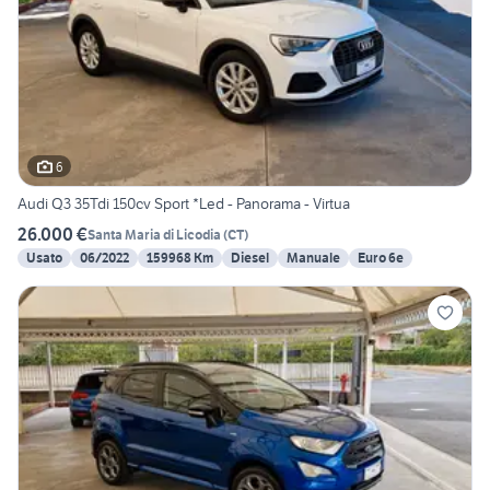
6
Audi Q3 35Tdi 150cv Sport *Led - Panorama - Virtua
26.000 €
Santa Maria di Licodia
(
CT
)
Usato
06/2022
159968 Km
Diesel
Manuale
Euro 6e