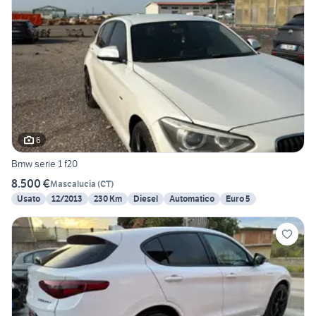
6
Bmw serie 1 f20
8.500 €
Mascalucia
(
CT
)
Usato
12/2013
230 Km
Diesel
Automatico
Euro 5