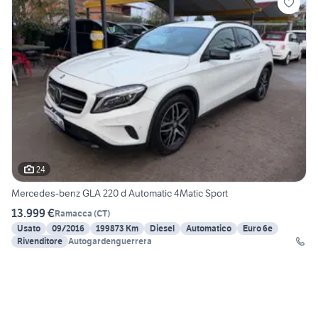
24
Mercedes-benz GLA 220 d Automatic 4Matic Sport
13.999 €
Ramacca
(
CT
)
Usato
09/2016
199873 Km
Diesel
Automatico
Euro 6e
Rivenditore
Autogardenguerrera