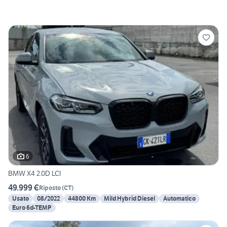
6
BMW X4 2.0D LCI
49.999 €
Riposto
(
CT
)
Usato
08/2022
44800 Km
Mild Hybrid Diesel
Automatico
Euro 6d-TEMP