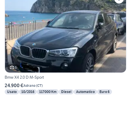
6
Bmw X4 2.0 D M-Sport
24.900 €
Adrano
(
CT
)
Usato
10/2016
117000 Km
Diesel
Automatico
Euro 6