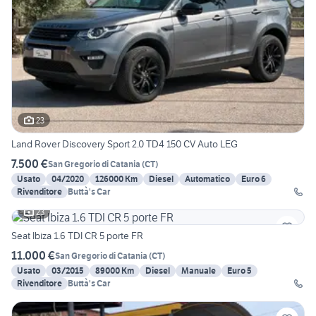
23
Land Rover Discovery Sport 2.0 TD4 150 CV Auto LEG
7.500 €
San Gregorio di Catania
(
CT
)
Usato
04/2020
126000 Km
Diesel
Automatico
Euro 6
Rivenditore
Buttà's Car
23
Seat Ibiza 1.6 TDI CR 5 porte FR
11.000 €
San Gregorio di Catania
(
CT
)
Usato
03/2015
89000 Km
Diesel
Manuale
Euro 5
Rivenditore
Buttà's Car