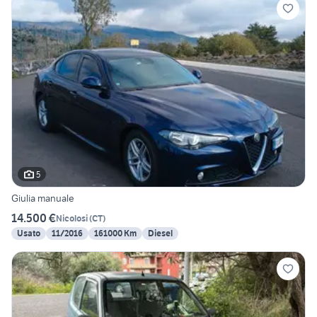
5
Giulia manuale
14.500 €
Nicolosi
(
CT
)
Usato
11/2016
161000 Km
Diesel