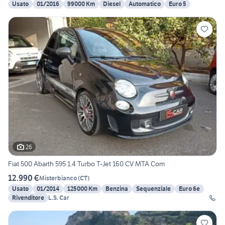
Usato
01/2016
99000 Km
Diesel
Automatico
Euro 5
26
Fiat 500 Abarth 595 1.4 Turbo T-Jet 160 CV MTA Com
12.990 €
Misterbianco
(
CT
)
Usato
01/2014
125000 Km
Benzina
Sequenziale
Euro 6e
Rivenditore
L.S. Car