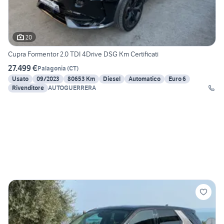
20
Cupra Formentor 2.0 TDI 4Drive DSG Km Certificati
27.499 €
Palagonia
(
CT
)
Usato
09/2023
80653 Km
Diesel
Automatico
Euro 6
Rivenditore
AUTOGUERRERA