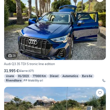
26
Audi Q3 35 TDI S tronic line edition
31.995 €
Giarre
(
CT
)
Usato
01/2023
77000 Km
Diesel
Automatico
Euro 6e
Rivenditore
PP Mobility srl