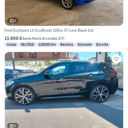
6
Ford EcoSport 1.0 EcoBoost 100cv ST-Line Black Edi
11.900 €
Santa Maria di Licodia
(
CT
)
Usato
08/2018
128695 Km
Benzina
Manuale
Euro 6e
6