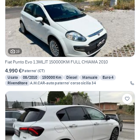
19
Fiat Punto Evo 1.3MLJT 150000KM FULL CHIAMA 2010
4.990 €
Paterno'
(
CT
)
Usato
08/2010
150000 Km
Diesel
Manuale
Euro 4
Rivenditore
A.M.CAR-auto paterno' corso sicilia 34