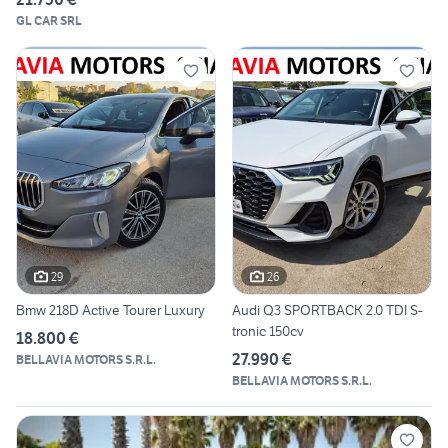
GL CAR SRL
29
26
Bmw 218D Active Tourer Luxury
Audi Q3 SPORTBACK 2.0 TDI S-
tronic 150cv
18.800 €
27.990 €
BELLAVIA MOTORS S.R.L.
BELLAVIA MOTORS S.R.L.