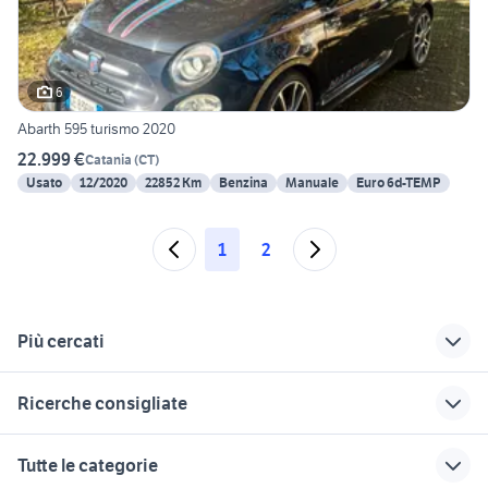
6
Abarth 595 turismo 2020
22.999 €
Catania
(
CT
)
Usato
12/2020
22852 Km
Benzina
Manuale
Euro 6d-TEMP
1
2
Più cercati
Correlati
Richerche simili
Suggerimenti
Ricerche consigliate
nuova sport car
range rover sport
le car
catania
usato catania
la car
gs car
world car
Tutte le categorie
all car modica
sam car
nuova polo
aquila car
stile car