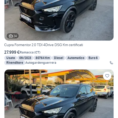
24
Cupra Formentor 2.0 TDI 4Drive DSG Km certificati
27.999 €
Ramacca
(
CT
)
Usato
09/2023
80764 Km
Diesel
Automatico
Euro 6
Rivenditore
Autogardenguerrera