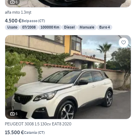
6
alfa mito 1.3mjt
4.500 €
Belpasso
(
CT
)
Usato
07/2008
100000 Km
Diesel
Manuale
Euro 4
6
PEUGEOT 3008 1.5 130cv EAT8 2020
15.500 €
Catania
(
CT
)