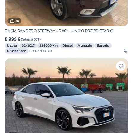
30
DACIA SANDERO STEPWAY 1.5 dCi – UNICO PROPRIETARIO
8.999 €
Catania
(
CT
)
Usato
02/2017
139000 Km
Diesel
Manuale
Euro 6e
Rivenditore
FLY RENT CAR