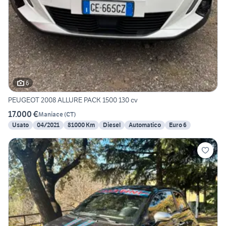
6
PEUGEOT 2008 ALLURE PACK 1500 130 cv
17.000 €
Maniace
(
CT
)
Usato
04/2021
81000 Km
Diesel
Automatico
Euro 6