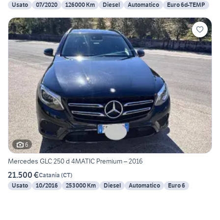
Usato
07/2020
126000 Km
Diesel
Automatico
Euro 6d-TEMP
6
Mercedes GLC 250 d 4MATIC Premium – 2016
21.500 €
Catania
(
CT
)
Usato
10/2016
253000 Km
Diesel
Automatico
Euro 6