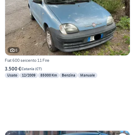
6
Fiat 600 seicento 1.1 Fire
3.500 €
Catania
(
CT
)
Usato
12/2009
85000 Km
Benzina
Manuale