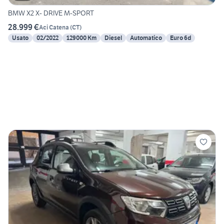
BMW X2 X- DRIVE M-SPORT
28.999 €
Aci Catena
(
CT
)
Usato
02/2022
129000 Km
Diesel
Automatico
Euro 6d