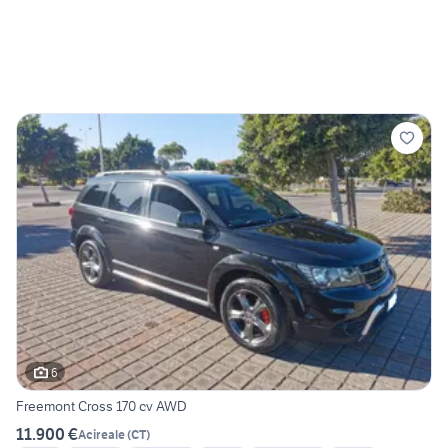
6
Freemont Cross 170 cv AWD
11.900 €
Acireale
(
CT
)