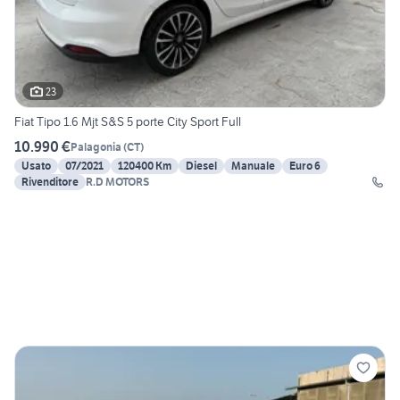
23
Fiat Tipo 1.6 Mjt S&S 5 porte City Sport Full
10.990 €
Palagonia
(
CT
)
Usato
07/2021
120400 Km
Diesel
Manuale
Euro 6
Rivenditore
R.D MOTORS