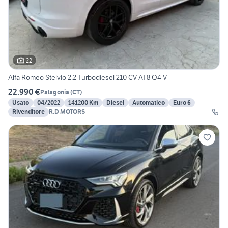
22
Alfa Romeo Stelvio 2.2 Turbodiesel 210 CV AT8 Q4 V
22.990 €
Palagonia
(
CT
)
Usato
04/2022
141200 Km
Diesel
Automatico
Euro 6
Rivenditore
R.D MOTORS