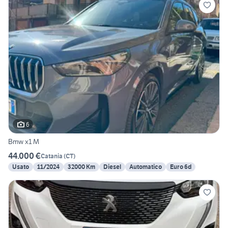
6
Bmw x1 M
44.000 €
Catania
(
CT
)
Usato
11/2024
32000 Km
Diesel
Automatico
Euro 6d