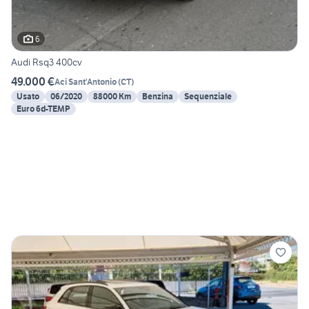
6
Audi Rsq3 400cv
49.000 €
Aci Sant'Antonio
(
CT
)
Usato
06/2020
88000 Km
Benzina
Sequenziale
Euro 6d-TEMP