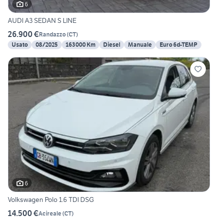
6
AUDI A3 SEDAN S LINE
26.900 €
Randazzo
(
CT
)
Usato
08/2025
163000 Km
Diesel
Manuale
Euro 6d-TEMP
6
Volkswagen Polo 1.6 TDI DSG
14.500 €
Acireale
(
CT
)