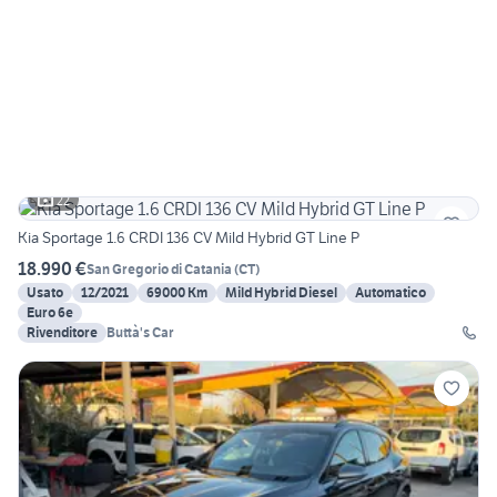
22
Kia Sportage 1.6 CRDI 136 CV Mild Hybrid GT Line P
18.990 €
San Gregorio di Catania
(
CT
)
Usato
12/2021
69000 Km
Mild Hybrid Diesel
Automatico
Euro 6e
Rivenditore
Buttà's Car