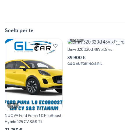
Scelti per te
30
Bmw 320 320d 48V xDrive
39.900 €
G&G AUTOKINO S.R.L
7
NUOVA Ford Puma 1.0 EcoBoost
Hybrid 125 CV S&S Tit
21.750 €