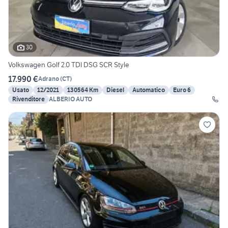
30
Volkswagen Golf 2.0 TDI DSG SCR Style
17.990 €
Adrano
(
CT
)
Usato
12/2021
130564 Km
Diesel
Automatico
Euro 6
Rivenditore
ALBERIO AUTO