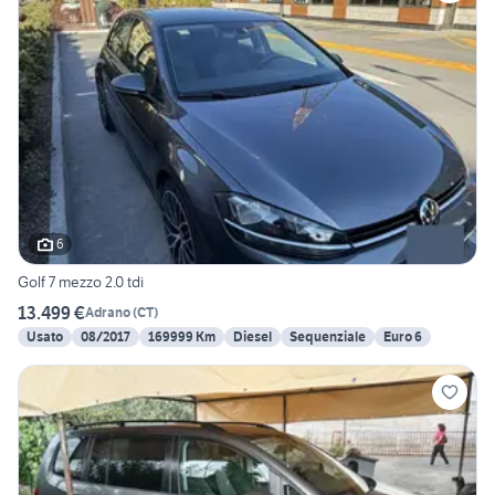
6
Golf 7 mezzo 2.0 tdi
13.499 €
Adrano
(
CT
)
Usato
08/2017
169999 Km
Diesel
Sequenziale
Euro 6