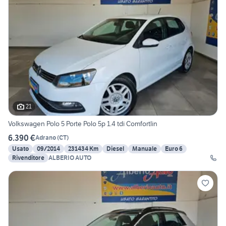
21
Volkswagen Polo 5 Porte Polo 5p 1.4 tdi Comfortlin
6.390 €
Adrano
(
CT
)
Usato
09/2014
231434 Km
Diesel
Manuale
Euro 6
Rivenditore
ALBERIO AUTO