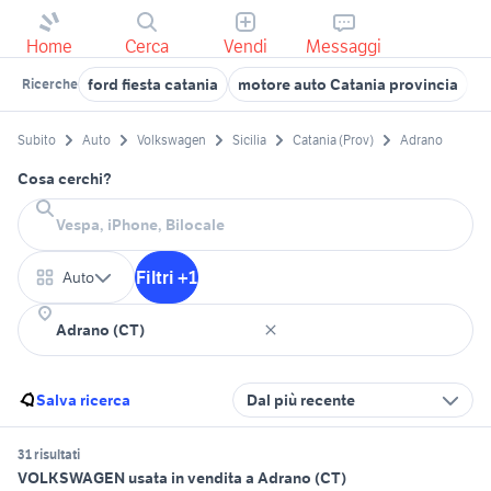
Home
Cerca
Vendi
Messaggi
ford fiesta catania
motore auto Catania provincia
s
Ricerche
Subito
Auto
Volkswagen
Sicilia
Catania (Prov)
Adrano
Cosa cerchi?
Filtri +1
Auto
Salva ricerca
Dal più recente
31 risultati
VOLKSWAGEN usata in vendita a Adrano (CT)