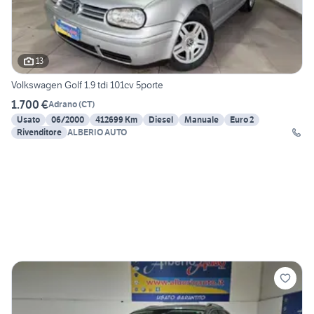
13
Volkswagen Golf 1.9 tdi 101cv 5porte
1.700 €
Adrano
(
CT
)
Usato
06/2000
412699 Km
Diesel
Manuale
Euro 2
Rivenditore
ALBERIO AUTO