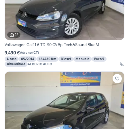
22
Volkswagen Golf 1.6 TDI 90 CV 5p. Tech&Sound BlueM
9.490 €
Adrano
(
CT
)
Usato
05/2014
184730 Km
Diesel
Manuale
Euro 5
Rivenditore
ALBERIO AUTO