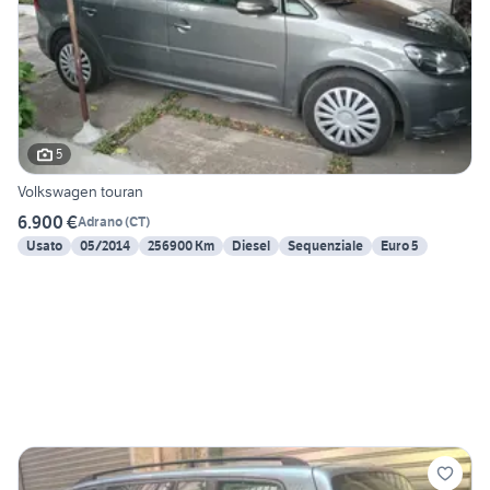
5
Volkswagen touran
6.900 €
Adrano
(
CT
)
Usato
05/2014
256900 Km
Diesel
Sequenziale
Euro 5