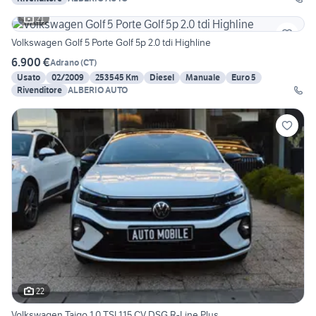
21
Volkswagen Golf 5 Porte Golf 5p 2.0 tdi Highline
6.900 €
Adrano
(
CT
)
Usato
02/2009
253545 Km
Diesel
Manuale
Euro 5
Rivenditore
ALBERIO AUTO
22
Volkswagen Taigo 1.0 TSI 115 CV DSG R-Line Plus