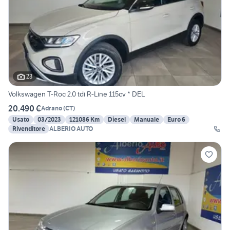
23
Volkswagen T-Roc 2.0 tdi R-Line 115cv * DEL
20.490 €
Adrano
(
CT
)
Usato
03/2023
121086 Km
Diesel
Manuale
Euro 6
Rivenditore
ALBERIO AUTO