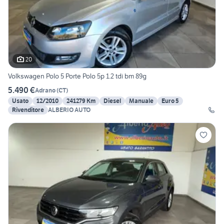
20
Volkswagen Polo 5 Porte Polo 5p 1.2 tdi bm 89g
5.490 €
Adrano
(
CT
)
Usato
12/2010
241279 Km
Diesel
Manuale
Euro 5
Rivenditore
ALBERIO AUTO