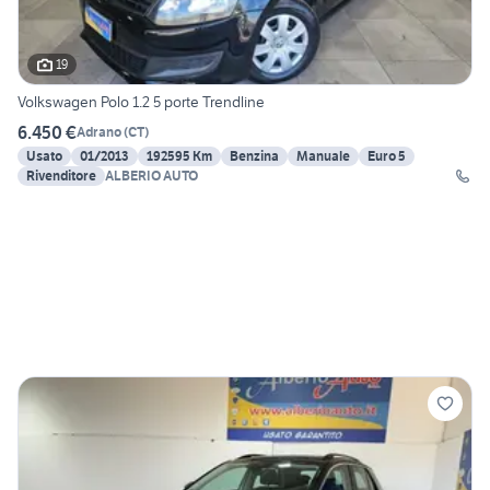
19
Volkswagen Polo 1.2 5 porte Trendline
6.450 €
Adrano
(
CT
)
Usato
01/2013
192595 Km
Benzina
Manuale
Euro 5
Rivenditore
ALBERIO AUTO