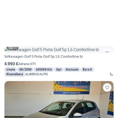
22
Volkswagen Golf 5 Porte Golf 5p 1.6 Comfortline bi
4.990 €
Adrano
(
CT
)
Usato
06/2009
165896 Km
Gpl
Manuale
Euro 5
Rivenditore
ALBERIO AUTO