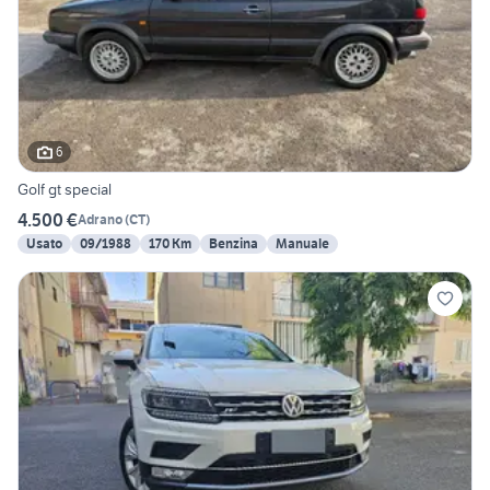
6
Golf gt special
4.500 €
Adrano
(
CT
)
Usato
09/1988
170 Km
Benzina
Manuale