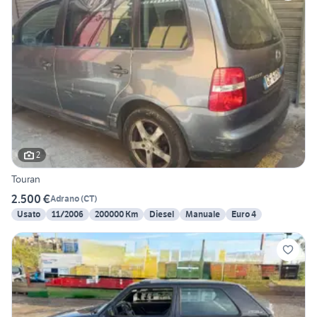
2
Touran
2.500 €
Adrano
(
CT
)
Usato
11/2006
200000 Km
Diesel
Manuale
Euro 4