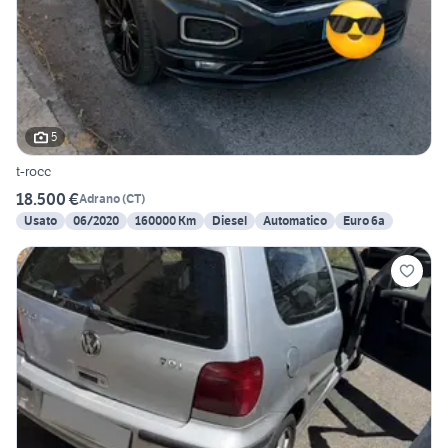
5
t-rocc
18.500 €
Adrano
(
CT
)
Usato
06/2020
160000 Km
Diesel
Automatico
Euro 6a