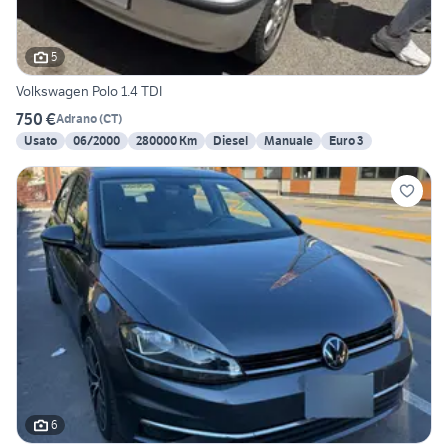
5
Volkswagen Polo 1.4 TDI
750 €
Adrano
(
CT
)
Usato
06/2000
280000 Km
Diesel
Manuale
Euro 3
6