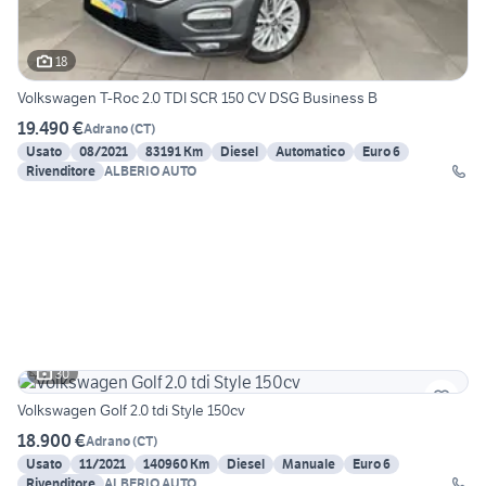
18
Volkswagen T-Roc 2.0 TDI SCR 150 CV DSG Business B
19.490 €
Adrano
(
CT
)
Usato
08/2021
83191 Km
Diesel
Automatico
Euro 6
Rivenditore
ALBERIO AUTO
30
Volkswagen Golf 2.0 tdi Style 150cv
18.900 €
Adrano
(
CT
)
Usato
11/2021
140960 Km
Diesel
Manuale
Euro 6
Rivenditore
ALBERIO AUTO