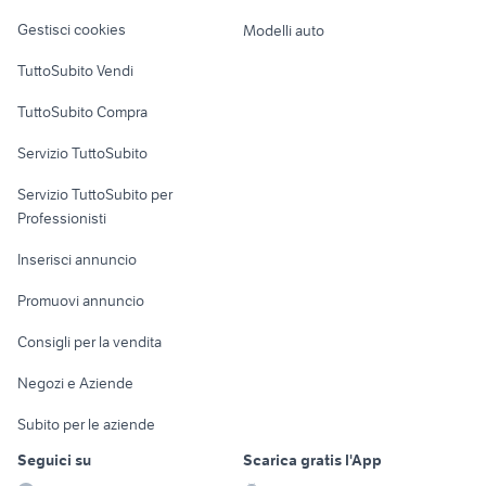
Veicoli commerciali
altro
Gestisci cookies
Modelli auto
Case vacanza
TuttoSubito Vendi
Uffici e Locali
TuttoSubito Compra
commerciali
Servizio TuttoSubito
elettronica
per la casa e la
sports e hobby
Servizio TuttoSubito per
persona
Informatica
Animali
Professionisti
Arredamento e
Console e
Accessori per
Casalinghi
Inserisci annuncio
Videogiochi
animali
Elettrodomestici
Promuovi annuncio
Audio/Video
Musica e Film
Giardino e Fai da te
Consigli per la vendita
Fotografia
Libri e Riviste
Abbigliamento e
Negozi e Aziende
Telefonia
Strumenti Musicali
Accessori
Subito per le aziende
Sports
Tutto per i bambini
Seguici su
Scarica gratis l'App
Biciclette