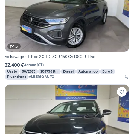
17
Volkswagen T-Roc 2.0 TDI SCR 150 CV DSG R-Line
22.400 €
Adrano
(
CT
)
Usato
06/2023
108736 Km
Diesel
Automatico
Euro 6
Rivenditore
ALBERIO AUTO