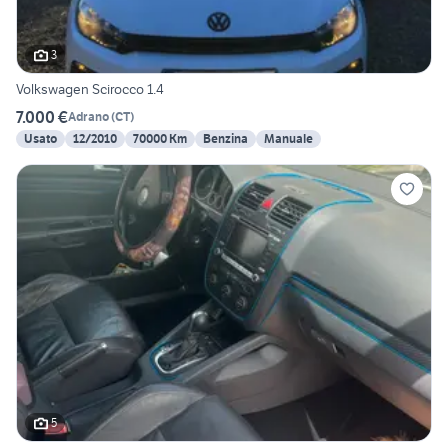
3
Volkswagen Scirocco 1.4
7.000 €
Adrano
(
CT
)
Usato
12/2010
70000 Km
Benzina
Manuale
5