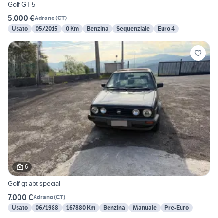
Golf GT 5
5.000 €
Adrano
(
CT
)
Usato
05/2015
0 Km
Benzina
Sequenziale
Euro 4
6
Golf gt abt special
7.000 €
Adrano
(
CT
)
Usato
06/1988
167880 Km
Benzina
Manuale
Pre-Euro