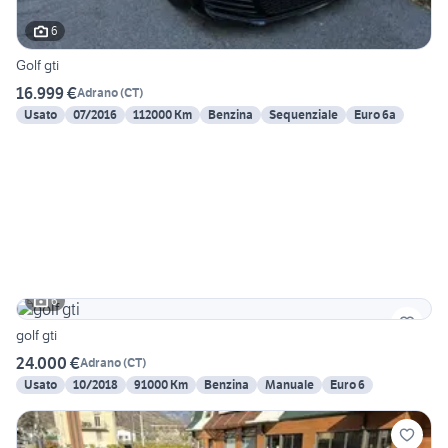
6
Golf gti
16.999 €
Adrano
(
CT
)
Usato
07/2016
112000 Km
Benzina
Sequenziale
Euro 6a
6
golf gti
24.000 €
Adrano
(
CT
)
Usato
10/2018
91000 Km
Benzina
Manuale
Euro 6