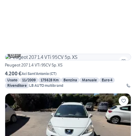
17
Peugeot 207 1.4 VTi 95CV 5p. XS
4.200 €
Aci Sant'Antonio
(
CT
)
Usato
11/2009
175628 Km
Benzina
Manuale
Euro 4
Rivenditore
LB AUTO multibrand