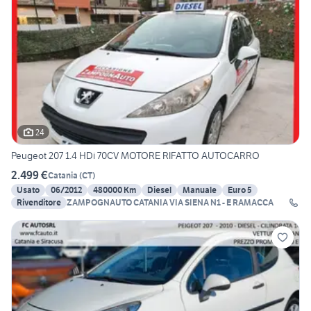
24
Peugeot 207 1.4 HDi 70CV MOTORE RIFATTO AUTOCARRO
2.499 €
Catania
(
CT
)
Usato
06/2012
480000 Km
Diesel
Manuale
Euro 5
Rivenditore
ZAMPOGNAUTO CATANIA VIA SIENA N1 - E RAMACCA