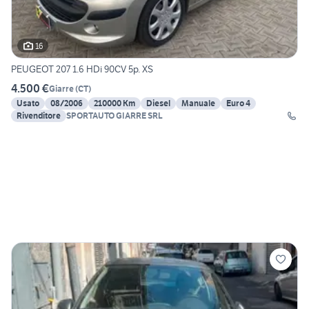
16
PEUGEOT 207 1.6 HDi 90CV 5p. XS
4.500 €
Giarre
(
CT
)
Usato
08/2006
210000 Km
Diesel
Manuale
Euro 4
Rivenditore
SPORTAUTO GIARRE SRL