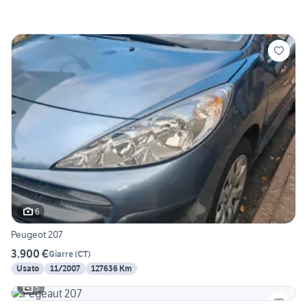
6
Peugeot 207
3.900 €
Giarre
(
CT
)
Usato
11/2007
127636 Km
5