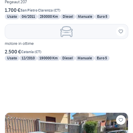
Pegeaut 207
1.700 €
San Pietro Clarenza
(
CT
)
Usato
04/2011
250000 Km
Diesel
Manuale
Euro 5
motore in ottime
2.500 €
Catania
(
CT
)
Usato
12/2010
190000 Km
Diesel
Manuale
Euro 5