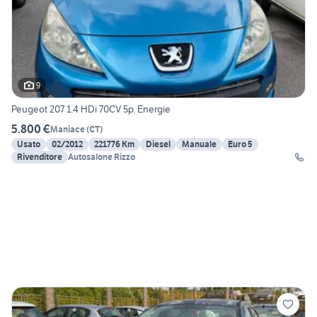
9
Peugeot 207 1.4 HDi 70CV 5p. Energie
5.800 €
Maniace
(
CT
)
Usato
02/2012
221776 Km
Diesel
Manuale
Euro 5
Rivenditore
Autosalone Rizzo