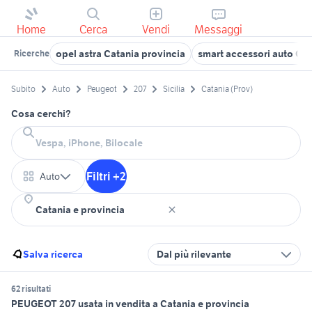
Home
Cerca
Vendi
Messaggi
opel astra Catania provincia
smart accessori auto Cat
Ricerche
Subito
Auto
Peugeot
207
Sicilia
Catania (Prov)
Cosa cerchi?
Filtri +2
Auto
Salva ricerca
Dal più rilevante
62 risultati
PEUGEOT 207 usata in vendita a Catania e provincia