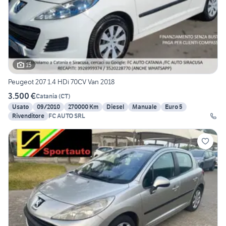
15
Peugeot 207 1.4 HDi 70CV Van 2018
3.500 €
Catania
(
CT
)
Usato
09/2010
270000 Km
Diesel
Manuale
Euro 5
Rivenditore
FC AUTO SRL