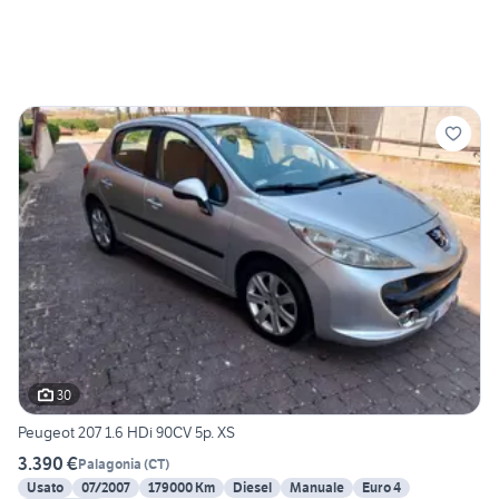
30
Peugeot 207 1.6 HDi 90CV 5p. XS
3.390 €
Palagonia
(
CT
)
Usato
07/2007
179000 Km
Diesel
Manuale
Euro 4