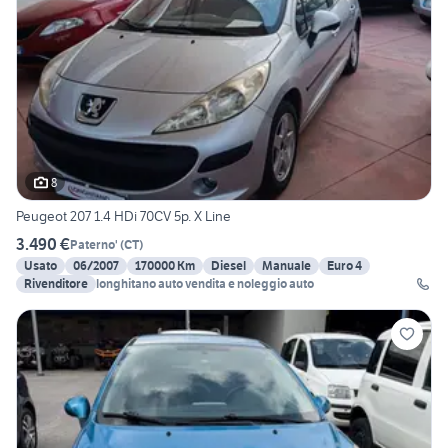
8
Peugeot 207 1.4 HDi 70CV 5p. X Line
3.490 €
Paterno'
(
CT
)
Usato
06/2007
170000 Km
Diesel
Manuale
Euro 4
Rivenditore
longhitano auto vendita e noleggio auto