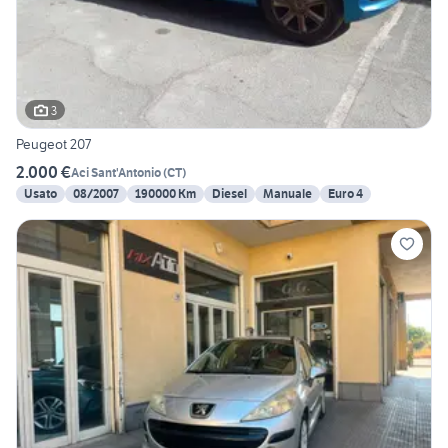
3
Peugeot 207
2.000 €
Aci Sant'Antonio
(
CT
)
Usato
08/2007
190000 Km
Diesel
Manuale
Euro 4