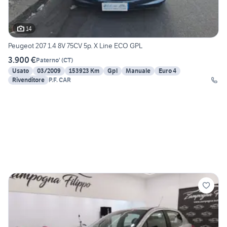
14
Peugeot 207 1.4 8V 75CV 5p. X Line ECO GPL
3.900 €
Paterno'
(
CT
)
Usato
03/2009
153923 Km
Gpl
Manuale
Euro 4
Rivenditore
P.F. CAR