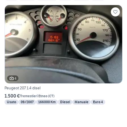
4
Peugeot 207 1.4 disel
1.500 €
Tremestieri Etneo
(
CT
)
Usato
09/2007
166000 Km
Diesel
Manuale
Euro 4