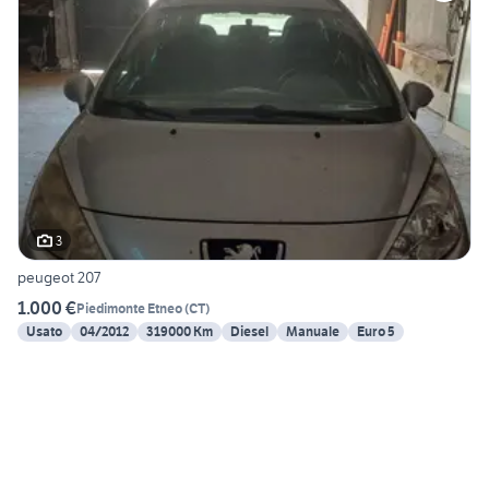
3
peugeot 207
1.000 €
Piedimonte Etneo
(
CT
)
Usato
04/2012
319000 Km
Diesel
Manuale
Euro 5