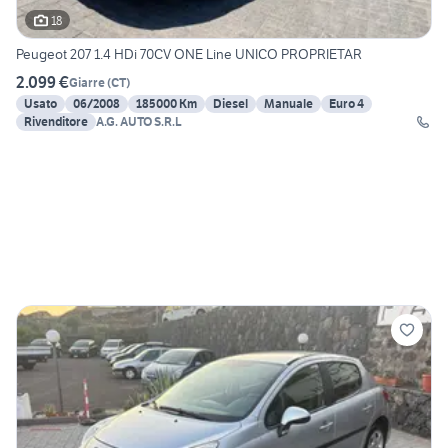
18
Peugeot 207 1.4 HDi 70CV ONE Line UNICO PROPRIETAR
2.099 €
Giarre
(
CT
)
Usato
06/2008
185000 Km
Diesel
Manuale
Euro 4
Rivenditore
A.G. AUTO S.R.L