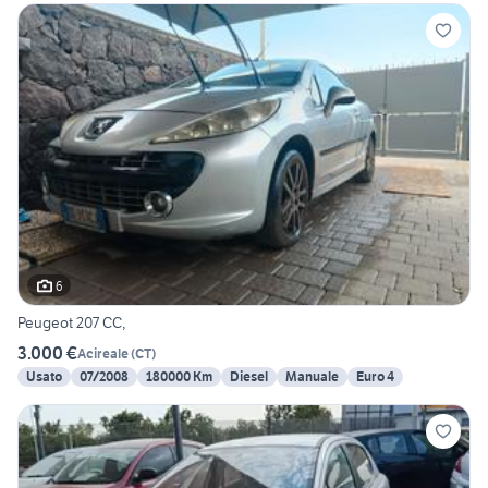
6
Peugeot 207 CC,
3.000 €
Acireale
(
CT
)
Usato
07/2008
180000 Km
Diesel
Manuale
Euro 4