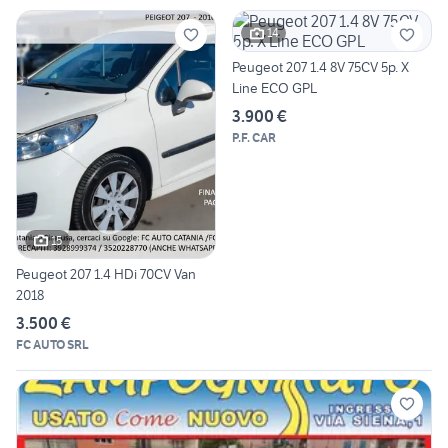
14
Peugeot 207 1.4 8V 75CV 5p. X
Line ECO GPL
3.900 €
P.F. CAR
15
Peugeot 207 1.4 HDi 70CV Van
2018
3.500 €
FC AUTO SRL