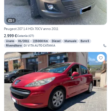
8
Peugeot 207 1.4 HDi 70CV anno 2011
2.999 €
Catania
(
CT
)
Usato
01/2011
225000 Km
Diesel
Manuale
Euro 5
Rivenditore
DI VITA AUTO CATANIA