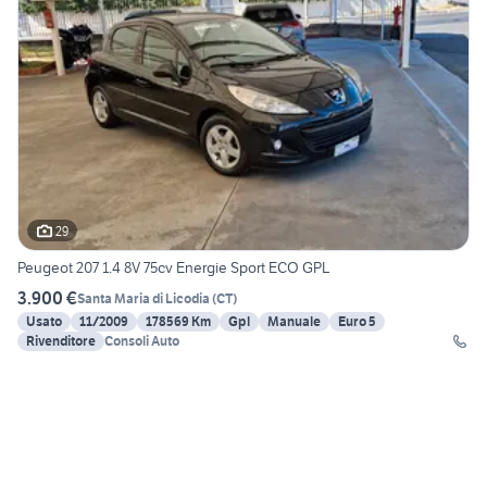
29
Peugeot 207 1.4 8V 75cv Energie Sport ECO GPL
3.900 €
Santa Maria di Licodia
(
CT
)
Usato
11/2009
178569 Km
Gpl
Manuale
Euro 5
Rivenditore
Consoli Auto