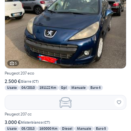
5
Peugeot 207 eco
2.500 €
Giarre
(
CT
)
Usato
04/2010
191122 Km
Gpl
Manuale
Euro 4
Peugeot 207 cc
3.000 €
Misterbianco
(
CT
)
Usato
05/2013
160000 Km
Diesel
Manuale
Euro 5