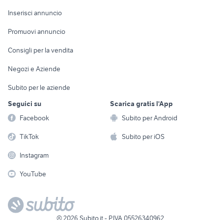
Arredamento e
Console e
Accessori per
Casalinghi
Inserisci annuncio
Videogiochi
animali
Elettrodomestici
Promuovi annuncio
Audio/Video
Musica e Film
Giardino e Fai da te
Consigli per la vendita
Fotografia
Libri e Riviste
Abbigliamento e
Negozi e Aziende
Telefonia
Strumenti Musicali
Accessori
Subito per le aziende
Sports
Tutto per i bambini
Seguici su
Scarica gratis l'App
Biciclette
Facebook
Subito per Android
Collezionismo
TikTok
Subito per iOS
Instagram
YouTube
©
2026
Subito.it - P.IVA 05526340962