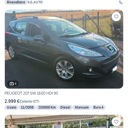
Rivenditore
S.G.AUTO
4
PEUGEOT 207 SW 1600 HDI 90
2.999 €
Catania
(
CT
)
Usato
11/2008
230000 Km
Diesel
Manuale
Euro 4