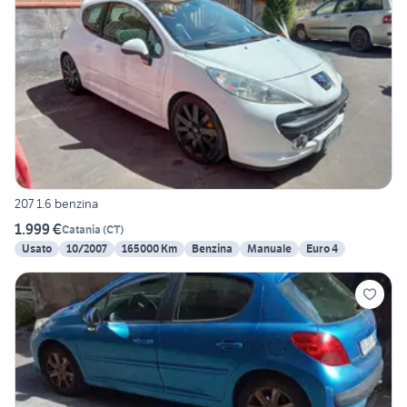
207 1.6 benzina
1.999 €
Catania
(
CT
)
Usato
10/2007
165000 Km
Benzina
Manuale
Euro 4