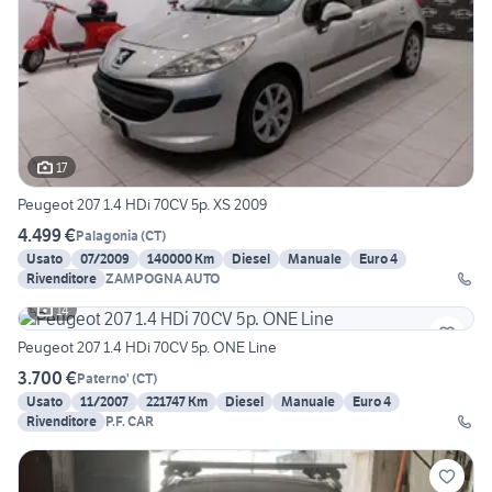
17
Peugeot 207 1.4 HDi 70CV 5p. XS 2009
4.499 €
Palagonia
(
CT
)
Usato
07/2009
140000 Km
Diesel
Manuale
Euro 4
Rivenditore
ZAMPOGNA AUTO
14
Peugeot 207 1.4 HDi 70CV 5p. ONE Line
3.700 €
Paterno'
(
CT
)
Usato
11/2007
221747 Km
Diesel
Manuale
Euro 4
Rivenditore
P.F. CAR