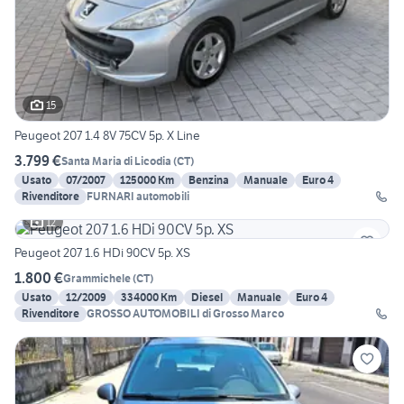
15
Peugeot 207 1.4 8V 75CV 5p. X Line
3.799 €
Santa Maria di Licodia
(
CT
)
Usato
07/2007
125000 Km
Benzina
Manuale
Euro 4
Rivenditore
FURNARI automobili
12
Peugeot 207 1.6 HDi 90CV 5p. XS
1.800 €
Grammichele
(
CT
)
Usato
12/2009
334000 Km
Diesel
Manuale
Euro 4
Rivenditore
GROSSO AUTOMOBILI di Grosso Marco