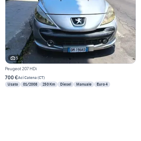
5
Peugeot 207 HDi
700 €
Aci Catena
(
CT
)
Usato
01/2008
250 Km
Diesel
Manuale
Euro 4