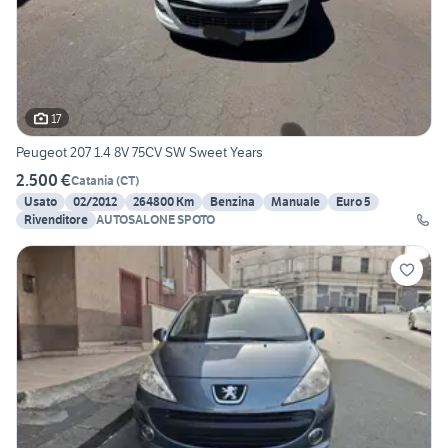
17
Peugeot 207 1.4 8V 75CV SW Sweet Years
2.500 €
Catania
(
CT
)
Usato
02/2012
264800 Km
Benzina
Manuale
Euro 5
Rivenditore
AUTOSALONE SPOTO