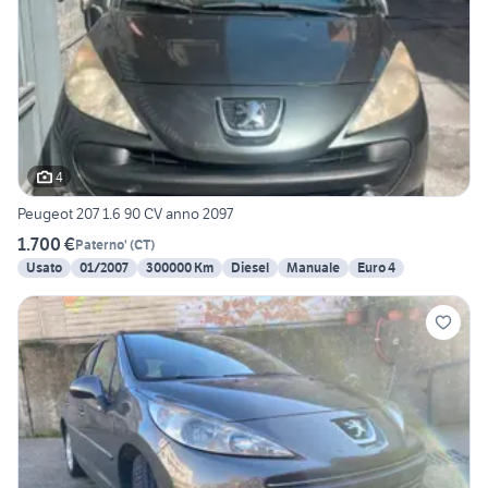
4
Peugeot 207 1.6 90 CV anno 2097
1.700 €
Paterno'
(
CT
)
Usato
01/2007
300000 Km
Diesel
Manuale
Euro 4