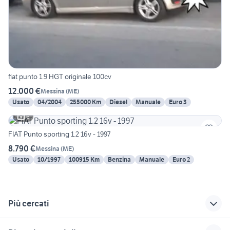
fiat punto 1.9 HGT originale 100cv
12.000 €
Messina
(
ME
)
Usato
04/2004
255000 Km
Diesel
Manuale
Euro 3
6
FIAT Punto sporting 1.2 16v - 1997
8.790 €
Messina
(
ME
)
Usato
10/1997
100915 Km
Benzina
Manuale
Euro 2
Più cercati
Correlati
Richerche simili
Suggerimenti