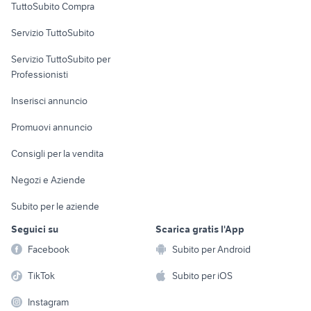
TuttoSubito Compra
commerciali
Servizio TuttoSubito
elettronica
per la casa e la
sports e hobby
Servizio TuttoSubito per
persona
Informatica
Animali
Professionisti
Arredamento e
Console e
Accessori per
Casalinghi
Inserisci annuncio
Videogiochi
animali
Elettrodomestici
Promuovi annuncio
Audio/Video
Musica e Film
Giardino e Fai da te
Consigli per la vendita
Fotografia
Libri e Riviste
Abbigliamento e
Negozi e Aziende
Telefonia
Strumenti Musicali
Accessori
Subito per le aziende
Sports
Tutto per i bambini
Seguici su
Scarica gratis l'App
Biciclette
Facebook
Subito per Android
Collezionismo
TikTok
Subito per iOS
Instagram