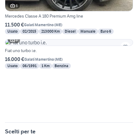
6
Mercedes Classe A 180 Premium Amg line
11.500 €
Galati Mamertino
(
ME
)
Usato
02/2015
213000 Km
Diesel
Manuale
Euro 6
4
Fiat uno turbo i.e.
16.000 €
Galati Mamertino
(
ME
)
Usato
06/1991
1 Km
Benzina
Scelti per te