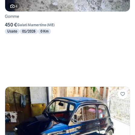
4
Gomme
450 €
Galati Mamertino
(
ME
)
Usato
01/2026
0 Km