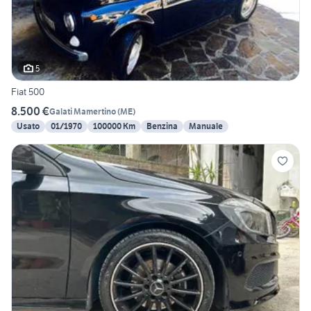
5
Fiat 500
8.500 €
Galati Mamertino
(
ME
)
Usato
01/1970
100000 Km
Benzina
Manuale