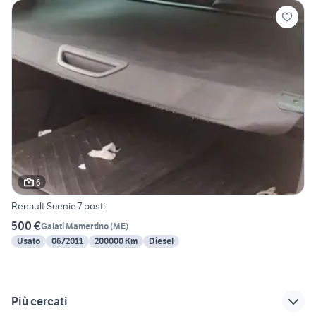
6
Renault Scenic 7 posti
500 €
Galati Mamertino
(
ME
)
Usato
06/2011
200000 Km
Diesel
Più cercati