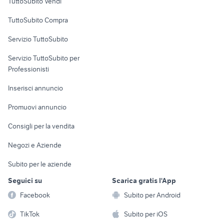
TuttoSubito Vendi
Uffici e Locali
TuttoSubito Compra
commerciali
Servizio TuttoSubito
elettronica
per la casa e la
sports e hobby
Servizio TuttoSubito per
persona
Informatica
Animali
Professionisti
Arredamento e
Console e
Accessori per
Casalinghi
Inserisci annuncio
Videogiochi
animali
Elettrodomestici
Promuovi annuncio
Audio/Video
Musica e Film
Giardino e Fai da te
Consigli per la vendita
Fotografia
Libri e Riviste
Abbigliamento e
Negozi e Aziende
Telefonia
Strumenti Musicali
Accessori
Subito per le aziende
Sports
Tutto per i bambini
Seguici su
Scarica gratis l'App
Biciclette
Facebook
Subito per Android
Collezionismo
TikTok
Subito per iOS