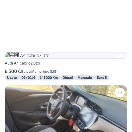
5
Audi A4 cabrio2.0tdi
6.500 €
Galati Mamertino
(
ME
)
Usato
09/2014
145000 Km
Diesel
Manuale
Euro 5