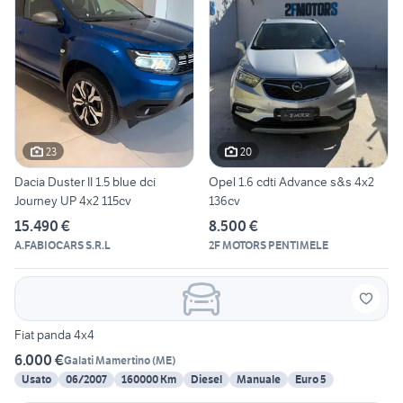
23
20
Dacia Duster II 1.5 blue dci
Opel 1.6 cdti Advance s&s 4x2
Journey UP 4x2 115cv
136cv
15.490 €
8.500 €
A.FABIOCARS S.R.L
2F MOTORS PENTIMELE
Fiat panda 4x4
6.000 €
Galati Mamertino
(
ME
)
Usato
06/2007
160000 Km
Diesel
Manuale
Euro 5