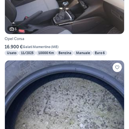
6
Opel Corsa
16.900 €
Galati Mamertino
(
ME
)
Usato
11/2025
10000 Km
Benzina
Manuale
Euro 6