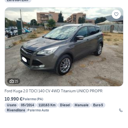
25
Ford Kuga 2.0 TDCI 140 CV 4WD Titanium UNICO PROPR
10.990 €
Palermo
(
PA
)
Usato
05/2014
118163 Km
Diesel
Manuale
Euro 5
Rivenditore
Palermo Auto