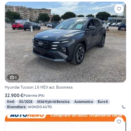
6
Hyundai Tucson 1.6 HEV aut. Business
32.900 €
Palermo
(
PA
)
Km0
03/2026
Mild Hybrid Benzina
Automatico
Euro 6
Rivenditore
MONDO AUTO