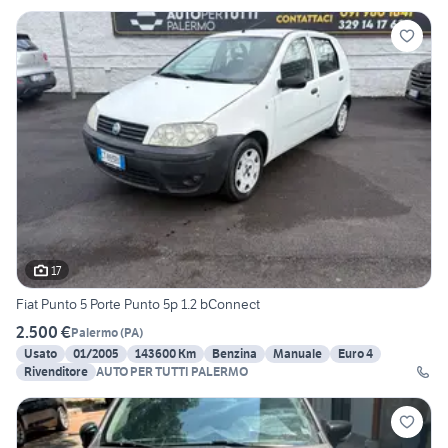
17
Fiat Punto 5 Porte Punto 5p 1.2 bConnect
2.500 €
Palermo
(
PA
)
Usato
01/2005
143600 Km
Benzina
Manuale
Euro 4
Rivenditore
AUTO PER TUTTI PALERMO