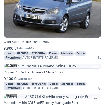
Opel Zafira 1.9 cdti Cosmo 120cv
3.800 €
Palermo
(
PA
)
Usato
04/2006
227700 Km
Diesel
Manuale
Euro 4
Rivenditore
AUTO PER TUTTI PALERMO
20
Citroen C4 Cactus 1.6 bluehdi Shine 100cv
9.400 €
Palermo
(
PA
)
Usato
03/2016
197999 Km
Diesel
Manuale
Euro 6
Rivenditore
AUTO PER TUTTI PALERMO
20
Mercedes A 160 CDI BlueEfficiency Avantgarde Berli