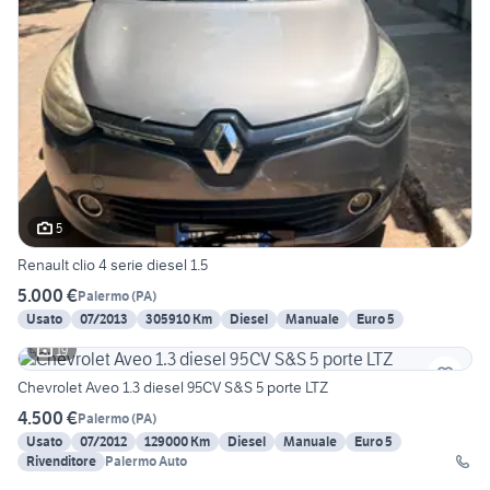
5
Renault clio 4 serie diesel 1.5
5.000 €
Palermo
(
PA
)
Usato
07/2013
305910 Km
Diesel
Manuale
Euro 5
19
Chevrolet Aveo 1.3 diesel 95CV S&S 5 porte LTZ
4.500 €
Palermo
(
PA
)
Usato
07/2012
129000 Km
Diesel
Manuale
Euro 5
Rivenditore
Palermo Auto