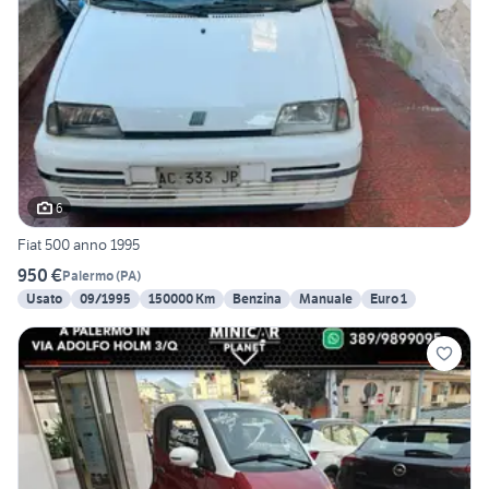
6
Fiat 500 anno 1995
950 €
Palermo
(
PA
)
Usato
09/1995
150000 Km
Benzina
Manuale
Euro 1