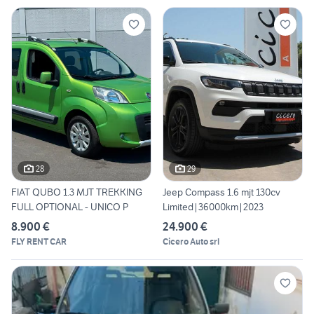
28
29
FIAT QUBO 1.3 MJT TREKKING
Jeep Compass 1.6 mjt 130cv
FULL OPTIONAL - UNICO P
Limited|36000km|2023
8.900 €
24.900 €
FLY RENT CAR
Cicero Auto srl