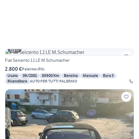
17
Fiat Seicento 1.1 LE M.Schumacher
2.800 €
Palermo
(
PA
)
Usato
09/2001
85900 Km
Benzina
Manuale
Euro 3
Rivenditore
AUTO PER TUTTI PALERMO