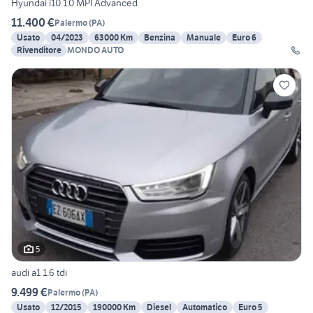
Hyundai i10 1.0 MPI Advanced
11.400 €
Palermo
(
PA
)
Usato
04/2023
63000 Km
Benzina
Manuale
Euro 6
Rivenditore
MONDO AUTO
5
audi a1 1.6 tdi
9.499 €
Palermo
(
PA
)
Usato
12/2015
190000 Km
Diesel
Automatico
Euro 5