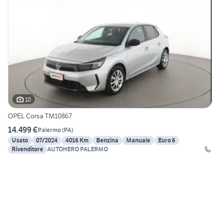
10
OPEL Corsa TM10867
14.499 €
Palermo
(
PA
)
Usato
07/2024
4016 Km
Benzina
Manuale
Euro 6
Rivenditore
AUTOHERO PALERMO