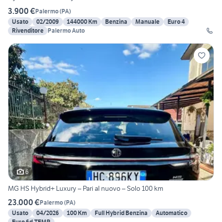
3.900 €
Palermo
(
PA
)
Usato
02/2009
144000 Km
Benzina
Manuale
Euro 4
Rivenditore
Palermo Auto
6
MG HS Hybrid+ Luxury – Pari al nuovo – Solo 100 km
23.000 €
Palermo
(
PA
)
Usato
04/2026
100 Km
Full Hybrid Benzina
Automatico
Euro 6d-TEMP