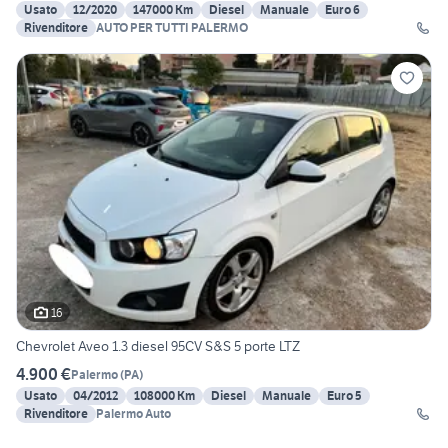
Usato
12/2020
147000 Km
Diesel
Manuale
Euro 6
Rivenditore
AUTO PER TUTTI PALERMO
16
Chevrolet Aveo 1.3 diesel 95CV S&S 5 porte LTZ
4.900 €
Palermo
(
PA
)
Usato
04/2012
108000 Km
Diesel
Manuale
Euro 5
Rivenditore
Palermo Auto