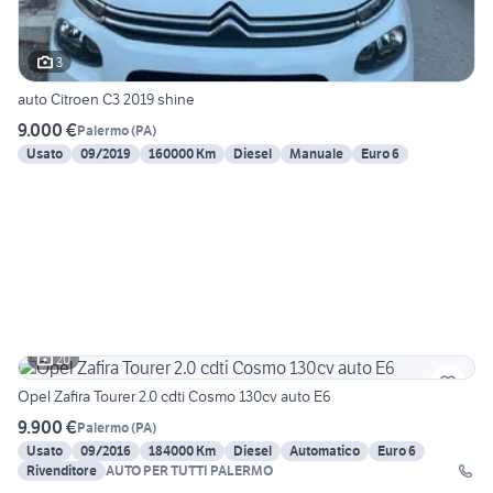
3
auto Citroen C3 2019 shine
9.000 €
Palermo
(
PA
)
Usato
09/2019
160000 Km
Diesel
Manuale
Euro 6
20
Opel Zafira Tourer 2.0 cdti Cosmo 130cv auto E6
9.900 €
Palermo
(
PA
)
Usato
09/2016
184000 Km
Diesel
Automatico
Euro 6
Rivenditore
AUTO PER TUTTI PALERMO