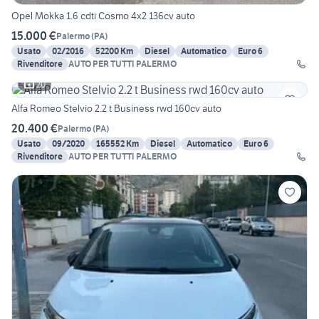
Opel Mokka 1.6 cdti Cosmo 4x2 136cv auto
15.000 €
Palermo
(
PA
)
Usato
02/2016
52200 Km
Diesel
Automatico
Euro 6
Rivenditore
AUTO PER TUTTI PALERMO
20
Alfa Romeo Stelvio 2.2 t Business rwd 160cv auto
20.400 €
Palermo
(
PA
)
Usato
09/2020
165552 Km
Diesel
Automatico
Euro 6
Rivenditore
AUTO PER TUTTI PALERMO