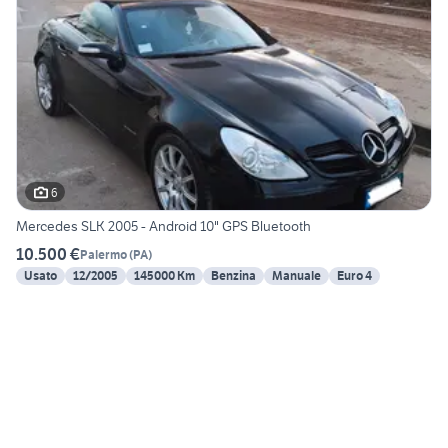
6
Mercedes SLK 2005 - Android 10" GPS Bluetooth
10.500 €
Palermo
(
PA
)
Usato
12/2005
145000 Km
Benzina
Manuale
Euro 4