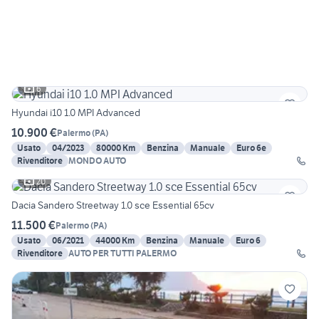
6
Hyundai i10 1.0 MPI Advanced
10.900 €
Palermo
(
PA
)
Usato
04/2023
80000 Km
Benzina
Manuale
Euro 6e
Rivenditore
MONDO AUTO
20
Dacia Sandero Streetway 1.0 sce Essential 65cv
11.500 €
Palermo
(
PA
)
Usato
06/2021
44000 Km
Benzina
Manuale
Euro 6
Rivenditore
AUTO PER TUTTI PALERMO