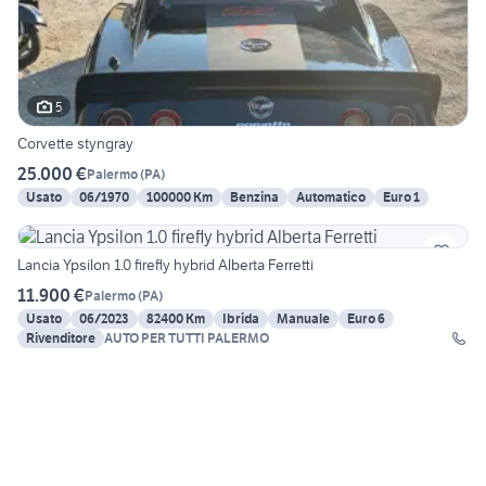
5
Corvette styngray
25.000 €
Palermo
(
PA
)
Usato
06/1970
100000 Km
Benzina
Automatico
Euro 1
Lancia Ypsilon 1.0 firefly hybrid Alberta Ferretti
11.900 €
Palermo
(
PA
)
Usato
06/2023
82400 Km
Ibrida
Manuale
Euro 6
Rivenditore
AUTO PER TUTTI PALERMO