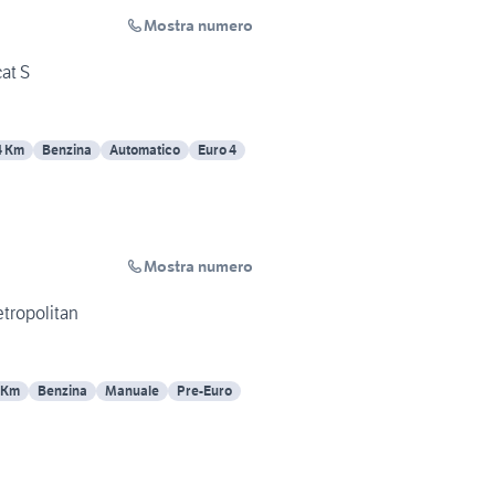
Mostra numero
at S
4 Km
Benzina
Automatico
Euro 4
Mostra numero
etropolitan
 Km
Benzina
Manuale
Pre-Euro