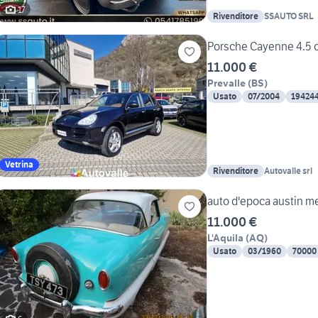
17
Rivenditore
SSAUTO SRL
Porsche Cayenne 4.5 c
11.000 €
Prevalle
(
BS
)
Usato
07/2004
19424
Vetrina
Rivenditore
Autovalle srl
auto d'epoca austin m
11.000 €
L'Aquila
(
AQ
)
Usato
03/1960
70000