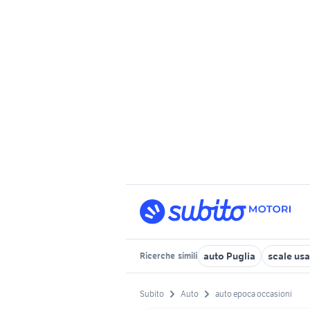
auto Puglia
scale usa
Ricerche
simili
Subito
Auto
auto epoca occasioni