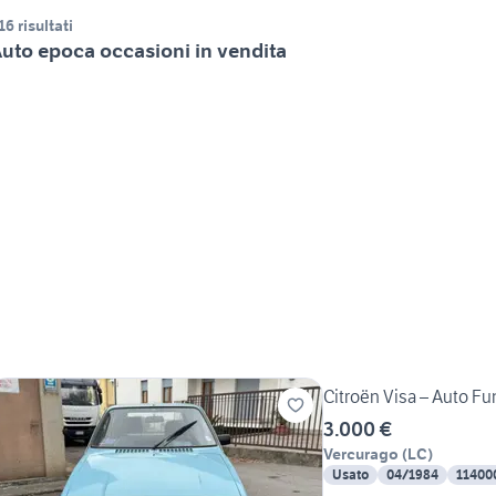
16 risultati
uto epoca occasioni in vendita
Citroën Visa – Auto Fu
3.000 €
Vercurago
(
LC
)
Usato
04/1984
11400