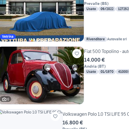
Prevalle
(
BS
)
Usato
09/2022
127252
Vetrina
Rivenditore
Autovalle srl
Fiat 500 Topolino - au
14.000 €
Andria
(
BT
)
Usato
01/1970
41000
6
Volkswagen Polo 1.0 TSI LIFE 95 
16.800 €