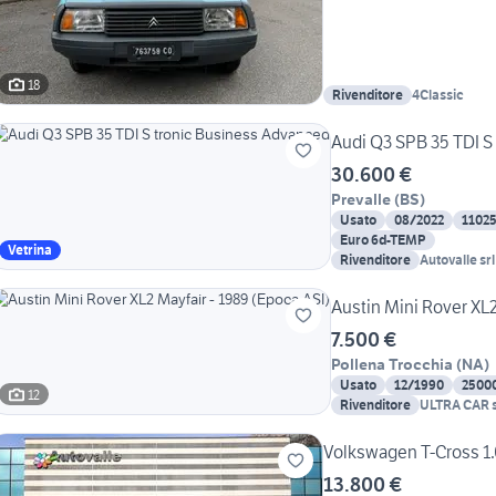
18
Rivenditore
4Classic
Audi Q3 SPB 35 TDI S
30.600 €
Prevalle
(
BS
)
Usato
08/2022
1102
Euro 6d-TEMP
Vetrina
Rivenditore
Autovalle srl
Austin Mini Rover XL2
7.500 €
Pollena Trocchia
(
NA
)
Usato
12/1990
2500
12
Rivenditore
ULTRA CAR s
Volkswagen T-Cross 1.
13.800 €