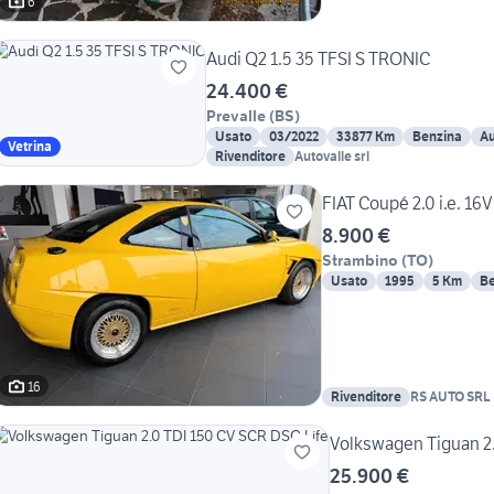
6
Audi Q2 1.5 35 TFSI S TRONIC
24.400 €
Prevalle
(
BS
)
Usato
03/2022
33877 Km
Benzina
Au
Vetrina
Rivenditore
Autovalle srl
FIAT Coupé 2.0 i.e. 16V
8.900 €
Strambino
(
TO
)
Usato
1995
5 Km
Be
16
Rivenditore
RS AUTO SRL
Volkswagen Tiguan 2.
25.900 €