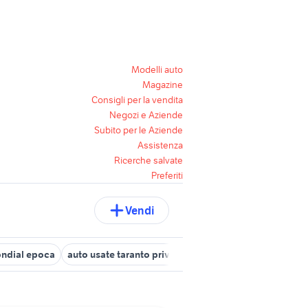
Modelli auto
Magazine
Consigli per la vendita
Negozi e Aziende
Subito per le Aziende
Assistenza
Ricerche salvate
Preferiti
Vendi
ondial epoca
auto usate taranto privati
auto usate lecco
auto 