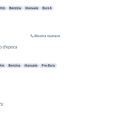
 Km
Benzina
Manuale
Euro 6
Mostra numero
to d'epoca
 Km
Benzina
Manuale
Pre-Euro
CV