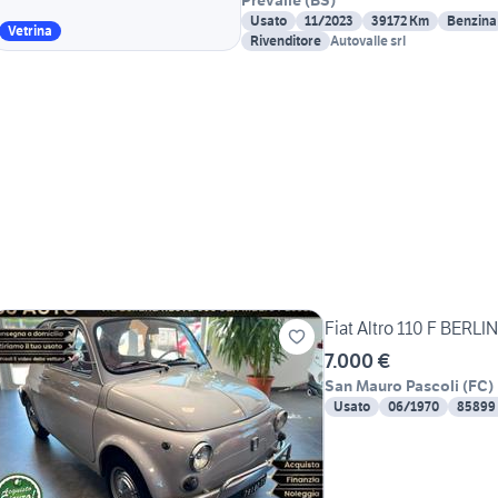
Prevalle
(
BS
)
Usato
11/2023
39172 Km
Benzina
Vetrina
Rivenditore
Autovalle srl
Fiat Altro 110 F BERL
7.000 €
San Mauro Pascoli
(
FC
)
Usato
06/1970
85899