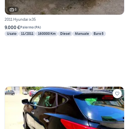
6
2011 Hyundai ix35
9.000 €
Palermo
(
PA
)
Usato
11/2011
160000 Km
Diesel
Manuale
Euro 5