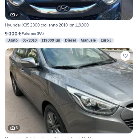
5
Hyundai IX35 2000 crdi anno 2010 km 119,000
9.000 €
Palermo
(
PA
)
Usato
05/2010
119000 Km
Diesel
Manuale
Euro 5
6