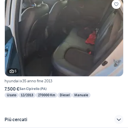
6
hyundai ix35 anno fine 2013
7.500 €
San Cipirello
(
PA
)
Usato
12/2013
270000 Km
Diesel
Manuale
Più cercati