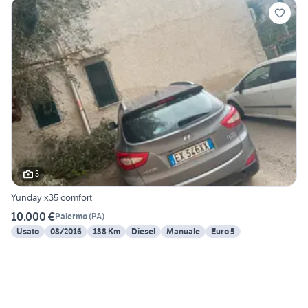
3
Yunday x35 comfort
10.000 €
Palermo
(
PA
)
Usato
08/2016
138 Km
Diesel
Manuale
Euro 5