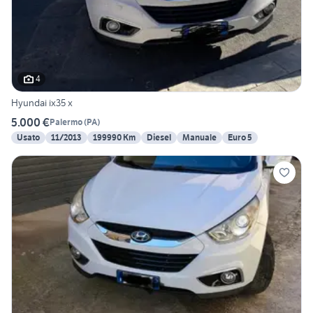
4
Hyundai ix35 x
5.000 €
Palermo
(
PA
)
Usato
11/2013
199990 Km
Diesel
Manuale
Euro 5