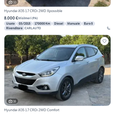
10
Hyundai iX35 1.7 CRDi 2WD Xpossible
8.000 €
Misilmeri
(
PA
)
Usato
03/2015
170000 Km
Diesel
Manuale
Euro 5
Rivenditore
CARLAUTO
16
Hyundai iX35 1.7 CRDi 2WD Comfort