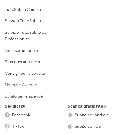
Uffici e Locali
TuttoSubito Compra
commerciali
Servizio TuttoSubito
elettronica
per la casa e la
sports e hobby
Servizio TuttoSubito per
persona
Informatica
Animali
Professionisti
Arredamento e
Console e
Accessori per
Casalinghi
Inserisci annuncio
Videogiochi
animali
Elettrodomestici
Promuovi annuncio
Audio/Video
Musica e Film
Giardino e Fai da te
Consigli per la vendita
Fotografia
Libri e Riviste
Abbigliamento e
Negozi e Aziende
Telefonia
Strumenti Musicali
Accessori
Subito per le aziende
Sports
Tutto per i bambini
Seguici su
Scarica gratis l'App
Biciclette
Facebook
Subito per Android
Collezionismo
TikTok
Subito per iOS