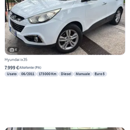
4
Hyundai ix35
7.999 €
Altofonte
(
PA
)
Usato
06/2011
173000 Km
Diesel
Manuale
Euro 5