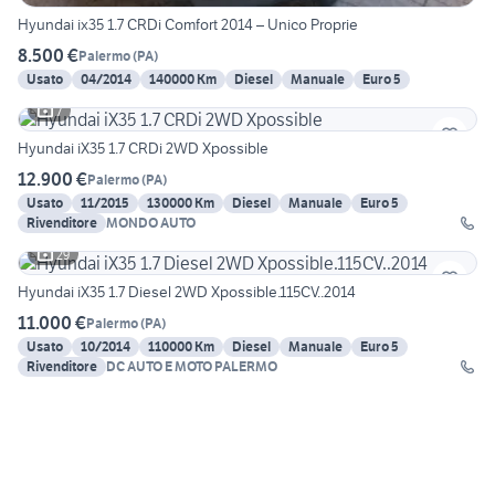
Hyundai ix35 1.7 CRDi Comfort 2014 – Unico Proprie
8.500 €
Palermo
(
PA
)
Usato
04/2014
140000 Km
Diesel
Manuale
Euro 5
7
Hyundai iX35 1.7 CRDi 2WD Xpossible
12.900 €
Palermo
(
PA
)
Usato
11/2015
130000 Km
Diesel
Manuale
Euro 5
Rivenditore
MONDO AUTO
29
Hyundai iX35 1.7 Diesel 2WD Xpossible.115CV..2014
11.000 €
Palermo
(
PA
)
Usato
10/2014
110000 Km
Diesel
Manuale
Euro 5
Rivenditore
DC AUTO E MOTO PALERMO