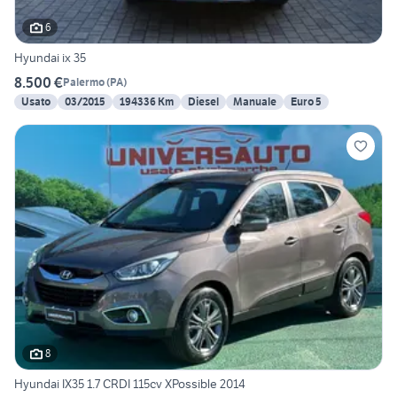
6
Hyundai ix 35
8.500 €
Palermo
(
PA
)
Usato
03/2015
194336 Km
Diesel
Manuale
Euro 5
8
Hyundai IX35 1.7 CRDI 115cv XPossible 2014