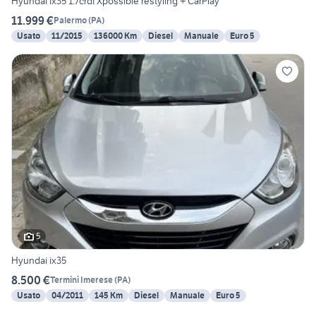
Hyundai ix35 1.7crdi Xpossible restyling + CarPlay
11.999 €
Palermo
(
PA
)
Usato
11/2015
136000 Km
Diesel
Manuale
Euro 5
5
Hyundai ix35
8.500 €
Termini Imerese
(
PA
)
Usato
04/2011
145 Km
Diesel
Manuale
Euro 5