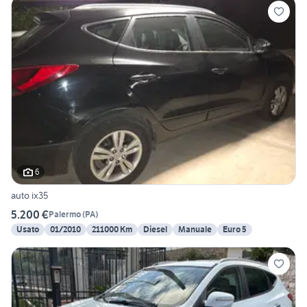
6
auto ix35
5.200 €
Palermo
(
PA
)
Usato
01/2010
211000 Km
Diesel
Manuale
Euro 5