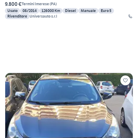
9.800 €
Termini Imerese
(
PA
)
Usato
08/2014
126000 Km
Diesel
Manuale
Euro 5
Rivenditore
Universauto s.r.l