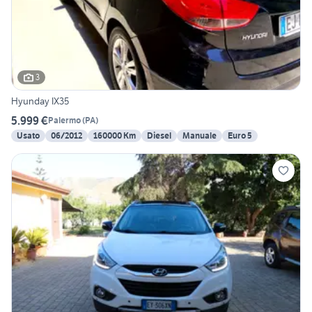
3
Hyunday IX35
5.999 €
Palermo
(
PA
)
Usato
06/2012
160000 Km
Diesel
Manuale
Euro 5