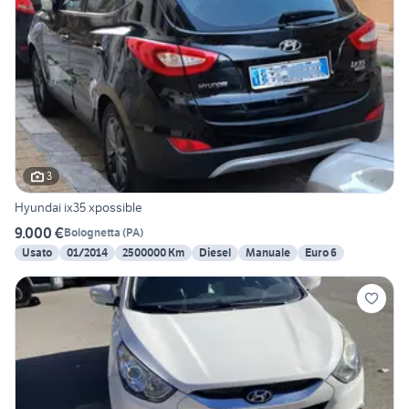
3
Hyundai ix35 xpossible
9.000 €
Bolognetta
(
PA
)
Usato
01/2014
2500000 Km
Diesel
Manuale
Euro 6