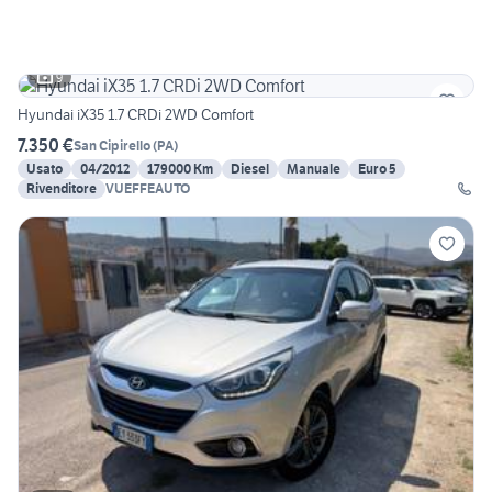
9
Hyundai iX35 1.7 CRDi 2WD Comfort
7.350 €
San Cipirello
(
PA
)
Usato
04/2012
179000 Km
Diesel
Manuale
Euro 5
Rivenditore
VUEFFEAUTO