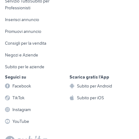
Servizio TuttoSubito per
persona
Informatica
Animali
Professionisti
Arredamento e
Console e
Accessori per
Casalinghi
Inserisci annuncio
Videogiochi
animali
Elettrodomestici
Promuovi annuncio
Audio/Video
Musica e Film
Giardino e Fai da te
Consigli per la vendita
Fotografia
Libri e Riviste
Abbigliamento e
Negozi e Aziende
Telefonia
Strumenti Musicali
Accessori
Subito per le aziende
Sports
Tutto per i bambini
Seguici su
Scarica gratis l'App
Biciclette
Facebook
Subito per Android
Collezionismo
TikTok
Subito per iOS
Instagram
YouTube