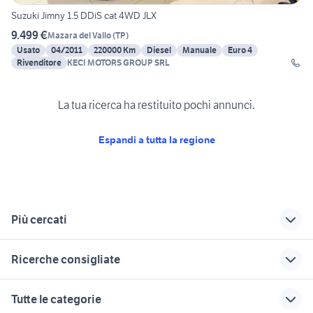
Suzuki Jimny 1.5 DDiS cat 4WD JLX
9.499 €
Mazara del Vallo
(
TP
)
Usato
04/2011
220000 Km
Diesel
Manuale
Euro 4
Rivenditore
KECI MOTORS GROUP SRL
La tua ricerca ha restituito pochi annunci.
Espandi a tutta la regione
Più cercati
Correlati
Richerche simili
Suggerimenti
Ricerche consigliate
suzuki jimny catania
suzuki jimny 2005
suzuki jimny auto
Umbria
toyota rav4
auto usate barrafranca
suzuki jimny
jimny in veneto
Tutte le categorie
palermo
auto suzuki jimny
auto usate imola
copriruota di scorta
smart usata cagliari