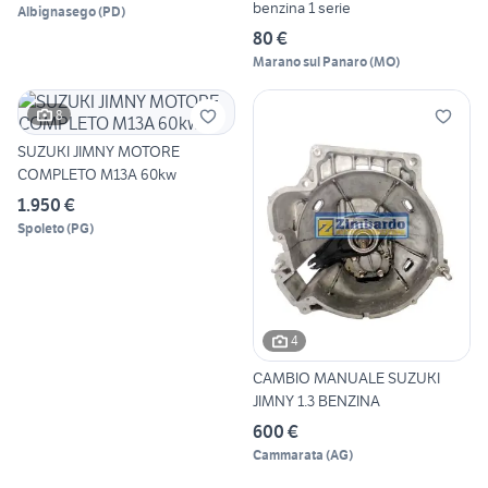
benzina 1 serie
Albignasego
(
PD
)
80 €
Marano sul Panaro
(
MO
)
8
SUZUKI JIMNY MOTORE
COMPLETO M13A 60kw
1.950 €
Spoleto
(
PG
)
4
CAMBIO MANUALE SUZUKI
JIMNY 1.3 BENZINA
600 €
Cammarata
(
AG
)