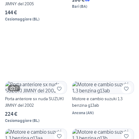
JIMNY del 2005
Bari
(
BA
)
144 €
Cesiomaggiore
(
BL
)
2
Porta anteriore sx nuda SUZUKI
Motore e cambio suzuki 1.3
JIMNY del 2002
benzina g13ab
Ancona
(
AN
)
224 €
Cesiomaggiore
(
BL
)