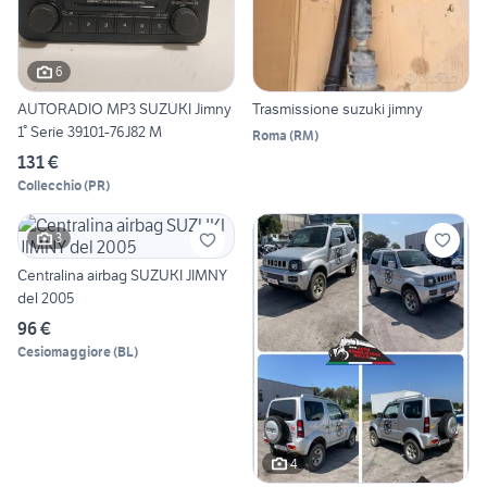
6
AUTORADIO MP3 SUZUKI Jimny
Trasmissione suzuki jimny
1° Serie 39101-76J82 M
Roma
(
RM
)
131 €
Collecchio
(
PR
)
3
Centralina airbag SUZUKI JIMNY
del 2005
96 €
Cesiomaggiore
(
BL
)
4