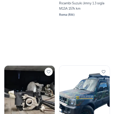
Ricambi Suzuki Jimny 1.3 sigla
M13A 157k km
Roma
(
RM
)