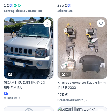
1 €
375 €
Sant'Egidio alla Vibrata
(
TE
)
Milano
(
MI
)
6
30
RICAMBI SUZUKI JIMNY 1.3
Kit airbag completo Suzuki Jimny
BENZ.M13A
1° 1.3 B 2000
420 €
Milano
(
MI
)
Perarolo di Cadore
(
BL
)