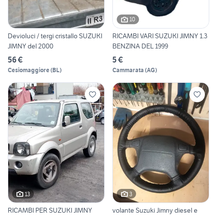
10
Devioluci / tergi cristallo SUZUKI
RICAMBI VARI SUZUKI JIMNY 1.3
JIMNY del 2000
BENZINA DEL 1999
56 €
5 €
Cesiomaggiore
(
BL
)
Cammarata
(
AG
)
13
3
RICAMBI PER SUZUKI JIMNY
volante Suzuki Jimny diesel e