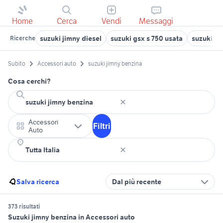
Home
Cerca
Vendi
Messaggi
suzuki jimny diesel
suzuki gsx s 750 usata
suzuki ji
Ricerche
Subito
Accessori auto
suzuki jimny benzina
Cosa cerchi?
Accessori
Filtri
Auto
Salva ricerca
Dal più recente
373 risultati
Suzuki jimny benzina in Accessori auto