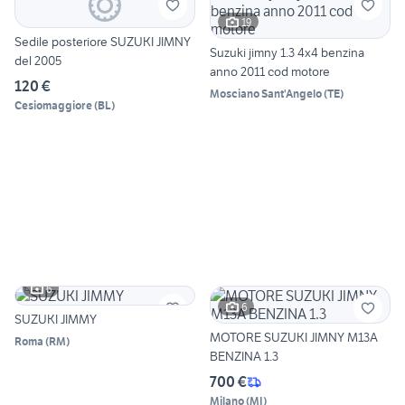
19
Sedile posteriore SUZUKI JIMNY
Suzuki jimny 1.3 4x4 benzina
del 2005
anno 2011 cod motore
120 €
Mosciano Sant'Angelo
(
TE
)
Cesiomaggiore
(
BL
)
6
6
SUZUKI JIMMY
MOTORE SUZUKI JIMNY M13A
Roma
(
RM
)
BENZINA 1.3
700 €
Milano
(
MI
)