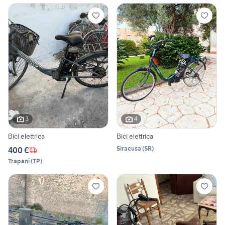
3
4
Bici elettrica
Bici elettrica
Siracusa
(
SR
)
400 €
Trapani
(
TP
)