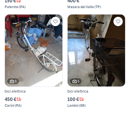
150 €
400 €
Palermo
(
PA
)
Mazara del Vallo
(
TP
)
6
6
bici elettrica
bici elettrica
450 €
100 €
Carini
(
PA
)
Lentini
(
SR
)