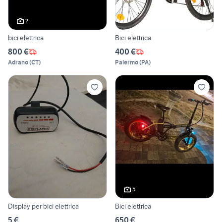
2
bici elettrica
Bici elettrica
800 €
400 €
Adrano
(
CT
)
Palermo
(
PA
)
5
Display per bici elettrica
Bici elettrica
5 €
650 €