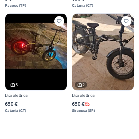
Paceco
(
TP
)
Catania
(
CT
)
5
2
Bici elettrica
Bici elettrica
650 €
650 €
Catania
(
CT
)
Siracusa
(
SR
)