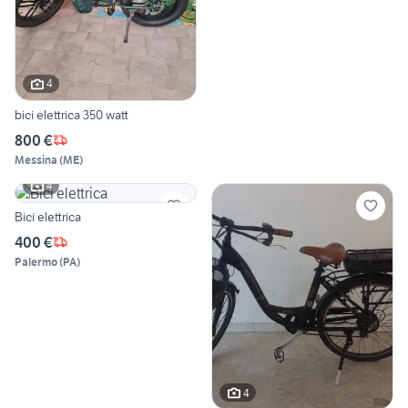
4
bici elettrica 350 watt
800 €
Messina
(
ME
)
4
Bici elettrica
400 €
Palermo
(
PA
)
4