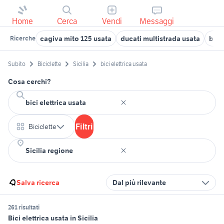
Home
Cerca
Vendi
Messaggi
cagiva mito 125 usata
ducati multistrada usata
bici
Ricerche
Subito
Biciclette
Sicilia
bici elettrica usata
Cosa cerchi?
Filtri
Biciclette
Salva ricerca
Dal più rilevante
261 risultati
Bici elettrica usata in Sicilia