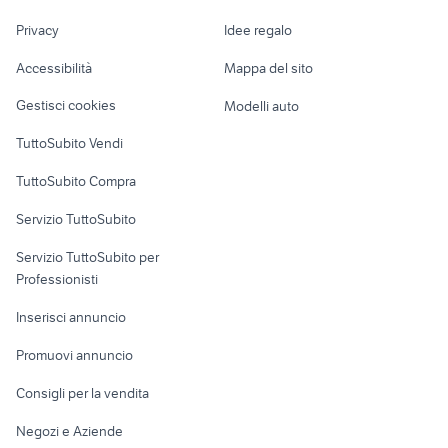
brescia
Nautica
lavoro
cava de tirreni biciclette
carbon 50mm biciclette
Privacy
Idee regalo
bici elettrica miele
Garage e box
Caravan e Camper
usata
Accessibilità
Mappa del sito
Loft, mansarde e
Veicoli commerciali
altro
Gestisci cookies
Modelli auto
Case vacanza
TuttoSubito Vendi
Uffici e Locali
TuttoSubito Compra
commerciali
Servizio TuttoSubito
elettronica
per la casa e la
sports e hobby
Servizio TuttoSubito per
persona
Informatica
Animali
Professionisti
Arredamento e
Console e
Accessori per
Casalinghi
Inserisci annuncio
Videogiochi
animali
Elettrodomestici
Promuovi annuncio
Audio/Video
Musica e Film
Giardino e Fai da te
Consigli per la vendita
Fotografia
Libri e Riviste
Abbigliamento e
Negozi e Aziende
Telefonia
Strumenti Musicali
Accessori