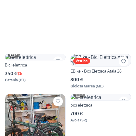
5
Vetrina
Bici elettrica
EBike - Bici Elettrica Atala 28
350 €
800 €
Catania
(
CT
)
Gioiosa Marea
(
ME
)
3
bici elettrica
700 €
Avola
(
SR
)