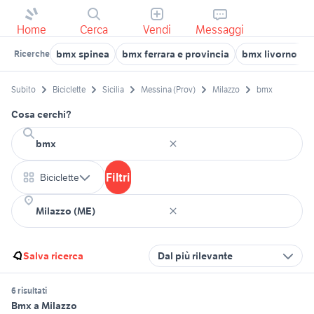
Home
Cerca
Vendi
Messaggi
bmx spinea
bmx ferrara e provincia
bmx livorno e p
Ricerche
Subito
Biciclette
Sicilia
Messina (Prov)
Milazzo
bmx
Cosa cerchi?
Filtri
Biciclette
Salva ricerca
Dal più rilevante
6 risultati
Bmx a Milazzo