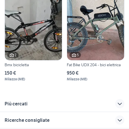
2
5
Bmx bicicletta
Fat Bike UDX 204 - bici elettrica
150 €
950 €
Milazzo
(
ME
)
Milazzo
(
ME
)
Più cercati
Correlati
Richerche simili
Suggerimenti
Ricerche consigliate
cerchio bici 28
esposito bici milano
biciclette Morbegno