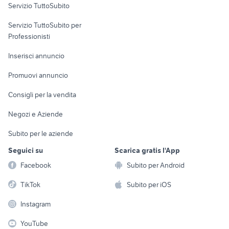
Servizio TuttoSubito
elettronica
per la casa e la
sports e hobby
Servizio TuttoSubito per
persona
Informatica
Animali
Professionisti
Arredamento e
Console e
Accessori per
Casalinghi
Inserisci annuncio
Videogiochi
animali
Elettrodomestici
Promuovi annuncio
Audio/Video
Musica e Film
Giardino e Fai da te
Consigli per la vendita
Fotografia
Libri e Riviste
Abbigliamento e
Negozi e Aziende
Telefonia
Strumenti Musicali
Accessori
Subito per le aziende
Sports
Tutto per i bambini
Seguici su
Scarica gratis l'App
Biciclette
Facebook
Subito per Android
Collezionismo
TikTok
Subito per iOS
Instagram
YouTube