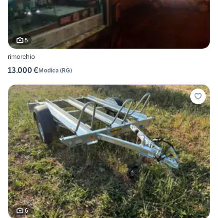
5
rimorchio
13.000 €
Modica
(
RG
)
6