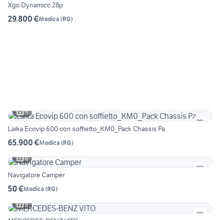
Xgo Dynamicc 28p
29.800 €
Modica
(
RG
)
6
Laika Ecovip 600 con soffietto_KM0_Pack Chassis Pa
65.900 €
Modica
(
RG
)
6
Navigatore Camper
50 €
Modica
(
RG
)
6