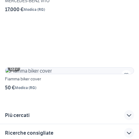
MERCEDES-BENZ VITO
17.000 €
Modica
(
RG
)
2
Fiamma biker cover
50 €
Modica
(
RG
)
Più cercati
Correlati
Richerche simili
Suggerimenti
Ricerche consigliate
camper usati
camper usati
camper piccoli