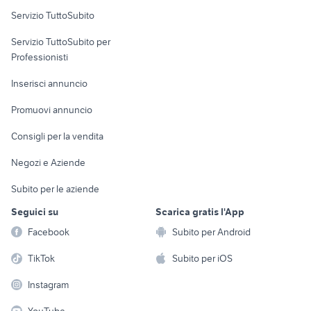
Servizio TuttoSubito
elettronica
per la casa e la
sports e hobby
Servizio TuttoSubito per
persona
Informatica
Animali
Professionisti
Arredamento e
Console e
Accessori per
Casalinghi
Inserisci annuncio
Videogiochi
animali
Elettrodomestici
Promuovi annuncio
Audio/Video
Musica e Film
Giardino e Fai da te
Consigli per la vendita
Fotografia
Libri e Riviste
Abbigliamento e
Negozi e Aziende
Telefonia
Strumenti Musicali
Accessori
Subito per le aziende
Sports
Tutto per i bambini
Seguici su
Scarica gratis l'App
Biciclette
Facebook
Subito per Android
Collezionismo
TikTok
Subito per iOS
Instagram