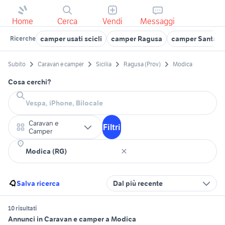
Home
Cerca
Vendi
Messaggi
camper usati scicli
camper Ragusa
camper Santa C
Ricerche
Subito
Caravan e camper
Sicilia
Ragusa (Prov)
Modica
Cosa cerchi?
Caravan e
Filtri
Camper
Salva ricerca
Dal più recente
10 risultati
Annunci in Caravan e camper a Modica