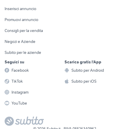
Arredamento e
Console e
Accessori per
Casalinghi
Inserisci annuncio
Videogiochi
animali
Elettrodomestici
Promuovi annuncio
Audio/Video
Musica e Film
Giardino e Fai da te
Consigli per la vendita
Fotografia
Libri e Riviste
Abbigliamento e
Negozi e Aziende
Telefonia
Strumenti Musicali
Accessori
Subito per le aziende
Sports
Tutto per i bambini
Seguici su
Scarica gratis l'App
Biciclette
Facebook
Subito per Android
Collezionismo
TikTok
Subito per iOS
Instagram
YouTube
©
2026
Subito.it - P.IVA 05526340962