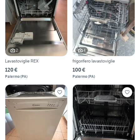
2
4
Lavastoviglie REX
frigorifero lavastoviglie
120 €
100 €
Palermo
(
PA
)
Palermo
(
PA
)