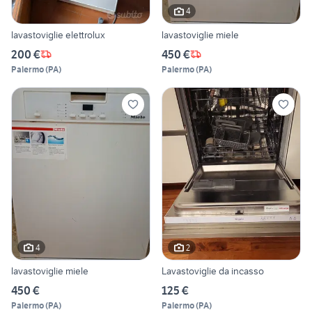
4
lavastoviglie elettrolux
lavastoviglie miele
200 €
450 €
Palermo
(
PA
)
Palermo
(
PA
)
4
2
lavastoviglie miele
Lavastoviglie da incasso
450 €
125 €
Palermo
(
PA
)
Palermo
(
PA
)