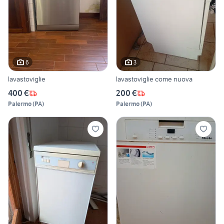
6
3
lavastoviglie
lavastoviglie come nuova
400 €
200 €
Palermo
(
PA
)
Palermo
(
PA
)