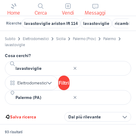
Home
Cerca
Vendi
Messaggi
lavastoviglie ariston lft 114
lavastoviglie
ricambi la
Ricerche
Subito
Elettrodomestici
Sicilia
Palermo (Prov)
Palermo
lavastoviglie
Cosa cerchi?
Filtri
Elettrodomestici
Salva ricerca
Dal più rilevante
93 risultati