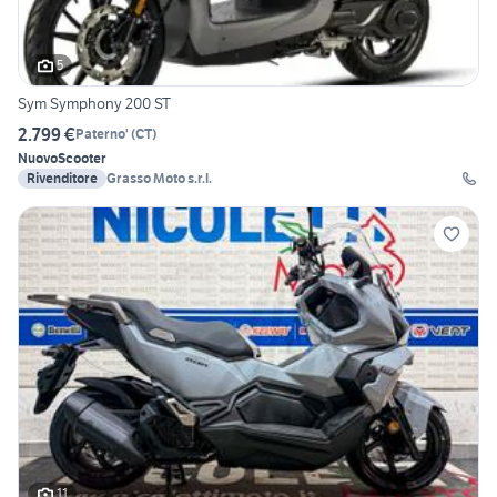
5
Sym Symphony 200 ST
2.799 €
Paterno'
(
CT
)
Nuovo
Scooter
Rivenditore
Grasso Moto s.r.l.
11