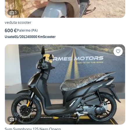
5
veduta scooter
600 €
Palermo
(
PA
)
Usato
01/2012
40000 Km
Scooter
9
Sym Symphony 125 Nero Opaco