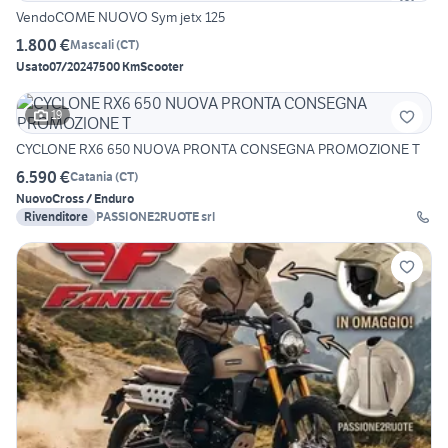
VendoCOME NUOVO Sym jetx 125
1.800 €
Mascali
(
CT
)
Usato
07/2024
7500 Km
Scooter
19
CYCLONE RX6 650 NUOVA PRONTA CONSEGNA PROMOZIONE T
6.590 €
Catania
(
CT
)
Nuovo
Cross / Enduro
Rivenditore
PASSIONE2RUOTE srl