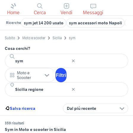
Home
Cerca
Vendi
Messaggi
sym jet 14 200 usato
sym accessori moto Napoli
sy
Ricerche
Subito
Moto e scooter
Sicilia
sym
Cosa cerchi?
Moto e
Filtri
Scooter
Salva ricerca
Dal più recente
359 risultati
Sym in Moto e scooter in Sicilia