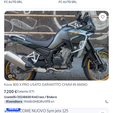
FC AUTO SRL
FC AUTO SRL
9
Kove 800 X PRO USATO GARANTITO CHIAVI IN MANO
7.200 €
Catania
(
CT
)
Usato
05/2024
8600 Km
Cross / Enduro
Rivenditore
PASSIONE2RUOTE srl
Vetrina