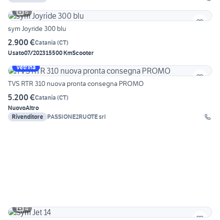
6
sym Joyride 300 blu
2.900 €
Catania
(
CT
)
Usato
07/2023
15500 Km
Scooter
Vetrina
TVS RTR 310 nuova pronta consegna PROMO
5.200 €
Catania
(
CT
)
Nuovo
Altro
Rivenditore
PASSIONE2RUOTE srl
4