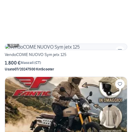
5
VendoCOME NUOVO Sym jetx 125
1.800 €
Mascali
(
CT
)
Usato
07/2024
7500 Km
Scooter