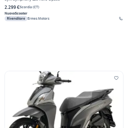
2.299 €
Scordia
(
CT
)
Nuovo
Scooter
Rivenditore
Ermes Motors