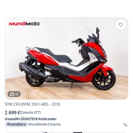
14
SYM CRUISYM 300 I ABS - 2019
2.699 €
Catania
(
CT
)
Usato
09/2019
17519 Km
Scooter
Rivenditore
Mundimoto Catania