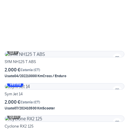
3
SYM NH125 T ABS
2.000 €
Catania
(
CT
)
Usato
04/2022
10000 Km
Cross / Enduro
Vetrina
Sym Jet 14
2.000 €
Catania
(
CT
)
Usato
07/2024
10500 Km
Scooter
23
Cyclone RX2 125