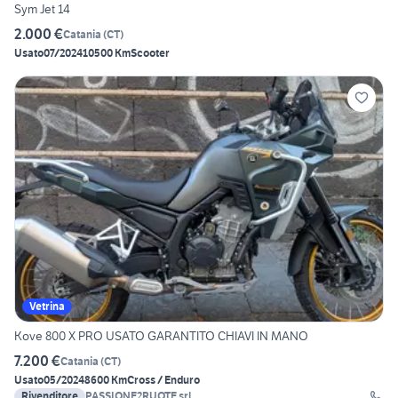
Sym Jet 14
2.000 €
Catania
(
CT
)
Usato
07/2024
10500 Km
Scooter
Vetrina
Kove 800 X PRO USATO GARANTITO CHIAVI IN MANO
7.200 €
Catania
(
CT
)
Usato
05/2024
8600 Km
Cross / Enduro
Rivenditore
PASSIONE2RUOTE srl