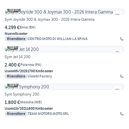
30
Sym Joyride 300 & Joymax 300 - 2026 Intera Gamma
4.299 €
Enna
(
EN
)
Nuovo
Scooter
Rivenditore
CENTRO MOTO DI WILLIAM LA SPINA
7
Sym Jet 14 200
2.400 €
Palermo
(
PA
)
Usato
05/2025
1700 Km
Scooter
Rivenditore
Violetti Factory
5
Sym Symphony 200
1.800 €
Messina
(
ME
)
Usato
10/2021
1800 Km
Scooter
Rivenditore
TEAM MOTORS MOTO SRL