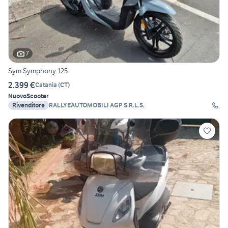
7
Sym Symphony 125
2.399 €
Catania
(
CT
)
Nuovo
Scooter
Rivenditore
RALLYEAUTOMOBILI AGP S.R.L.S.