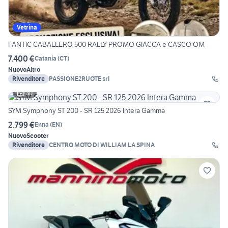
Vetrina
FANTIC CABALLERO 500 RALLY PROMO GIACCA e CASCO OM
7.400 €
Catania
(
CT
)
Nuovo
Altro
Rivenditore
PASSIONE2RUOTE srl
30
SYM Symphony ST 200 - SR 125 2026 Intera Gamma
2.799 €
Enna
(
EN
)
Nuovo
Scooter
Rivenditore
CENTRO MOTO DI WILLIAM LA SPINA