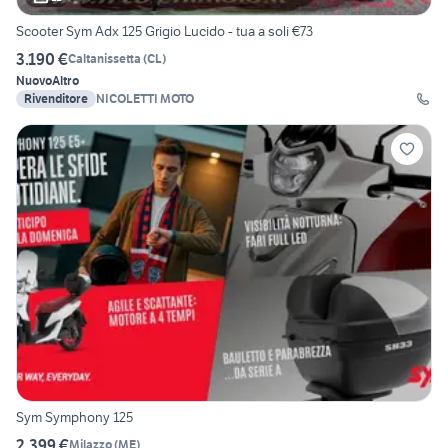
Scooter Sym Adx 125 Grigio Lucido - tua a soli €73
3.190 €
Caltanissetta
(
CL
)
Nuovo
Altro
Rivenditore
NICOLETTI MOTO
Sym Symphony 125
2.399 €
Milazzo
(
ME
)