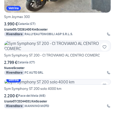
Vetrina
Sym Joymax 300
3.990 €
Catania
(
CT
)
Usato
05/2026
1400 Km
Scooter
Rivenditore
RALLYEAUTOMOBILI AGP S.R.L.S.
Sym Symphony ST 200 - CI TROVIAMO AL CENTRO COMERC
2.799 €
Catania
(
CT
)
Nuovo
Scooter
Rivenditore
FC AUTO SRL
Vetrina
Sym Symphony ST 200 solo 4000 km
2.200 €
Pace del Mela
(
ME
)
Usato
07/2024
4031 Km
Scooter
Rivenditore
MANNINO MOTO