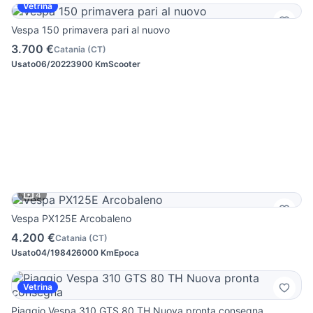
Vetrina
Vespa 150 primavera pari al nuovo
3.700 €
Catania
(
CT
)
Usato
06/2022
3900 Km
Scooter
4
Vespa PX125E Arcobaleno
4.200 €
Catania
(
CT
)
Usato
04/1984
26000 Km
Epoca
Vetrina
Piaggio Vespa 310 GTS 80 TH Nuova pronta consegna