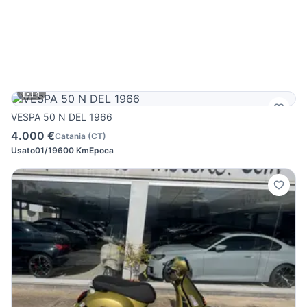
4
VESPA 50 N DEL 1966
4.000 €
Catania
(
CT
)
Usato
01/1960
0 Km
Epoca