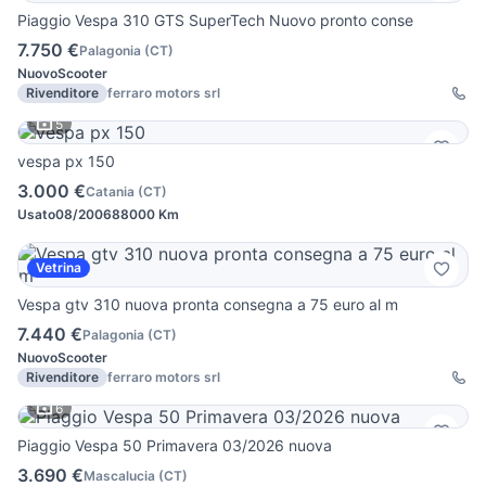
Piaggio Vespa 310 GTS SuperTech Nuovo pronto conse
7.750 €
Palagonia
(
CT
)
Nuovo
Scooter
Rivenditore
ferraro motors srl
5
vespa px 150
3.000 €
Catania
(
CT
)
Usato
08/2006
88000 Km
Vetrina
Vespa gtv 310 nuova pronta consegna a 75 euro al m
7.440 €
Palagonia
(
CT
)
Nuovo
Scooter
Rivenditore
ferraro motors srl
6
Piaggio Vespa 50 Primavera 03/2026 nuova
3.690 €
Mascalucia
(
CT
)