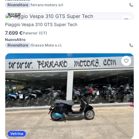
Rivenditore
ferraro motors srl
3
Piaggio Vespa 310 GTS Super Tech
7.699 €
Paterno'
(
CT
)
Nuovo
Altro
Rivenditore
Grasso Moto s.r.l.
Vetrina