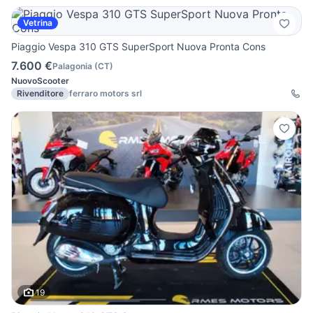
Vetrina
Piaggio Vespa 310 GTS SuperSport Nuova Pronta Cons
7.600 €
Palagonia
(
CT
)
Nuovo
Scooter
Rivenditore
ferraro motors srl
19