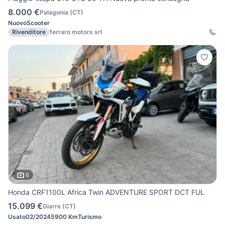
8.000 €
Palagonia
(
CT
)
Nuovo
Scooter
Rivenditore
ferraro motors srl
6
Honda CRF1100L Africa Twin ADVENTURE SPORT DCT FUL
15.099 €
Giarre
(
CT
)
Usato
02/2024
5900 Km
Turismo