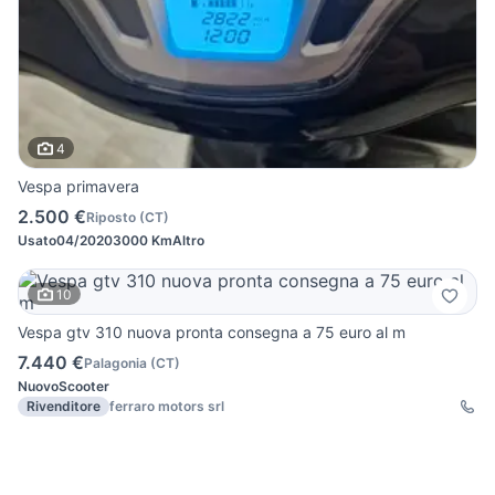
4
Vespa primavera
2.500 €
Riposto
(
CT
)
Usato
04/2020
3000 Km
Altro
10
Vespa gtv 310 nuova pronta consegna a 75 euro al m
7.440 €
Palagonia
(
CT
)
Nuovo
Scooter
Rivenditore
ferraro motors srl