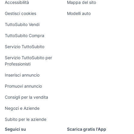
vespa 50 special a
Accessibilità
Mappa del sito
Loft, mansarde e
palermo e
Veicoli commerciali
altro
Gestisci cookies
Modelli auto
provincia
Case vacanza
TuttoSubito Vendi
Uffici e Locali
TuttoSubito Compra
commerciali
Servizio TuttoSubito
elettronica
per la casa e la
sports e hobby
Servizio TuttoSubito per
persona
Professionisti
Informatica
Animali
Arredamento e
Inserisci annuncio
Console e
Accessori per
Casalinghi
Videogiochi
animali
Promuovi annuncio
Elettrodomestici
Audio/Video
Musica e Film
Consigli per la vendita
Giardino e Fai da
Fotografia
Libri e Riviste
te
Negozi e Aziende
Telefonia
Strumenti Musicali
Abbigliamento e
Subito per le aziende
Accessori
Sports
Seguici su
Scarica gratis l'App