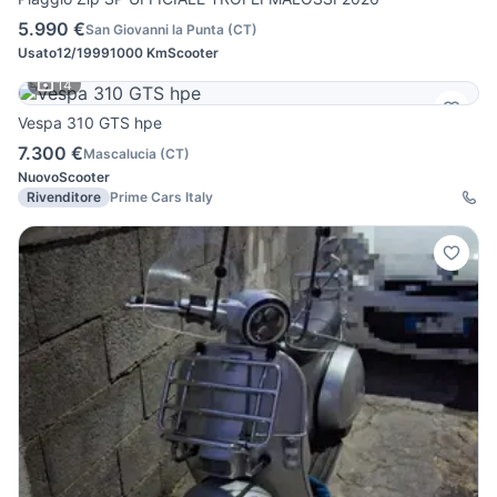
5.990 €
San Giovanni la Punta
(
CT
)
Usato
12/1999
1000 Km
Scooter
14
Vespa 310 GTS hpe
7.300 €
Mascalucia
(
CT
)
Nuovo
Scooter
Rivenditore
Prime Cars Italy