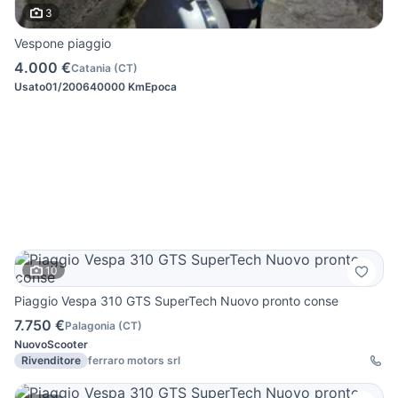
3
Vespone piaggio
4.000 €
Catania
(
CT
)
Usato
01/2006
40000 Km
Epoca
10
Piaggio Vespa 310 GTS SuperTech Nuovo pronto conse
7.750 €
Palagonia
(
CT
)
Nuovo
Scooter
Rivenditore
ferraro motors srl