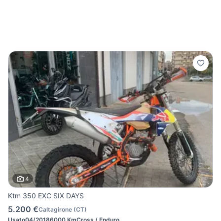
4
Ktm 350 EXC SIX DAYS
5.200 €
Caltagirone
(
CT
)
Usato
04/2018
6000 Km
Cross / Enduro