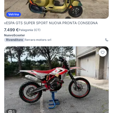
Vetrina
vESPA GTS SUPER SPORT NUOVA PRONTA CONSEGNA
7.499 €
Palagonia
(
CT
)
Nuovo
Scooter
Rivenditore
ferraro motors srl
5