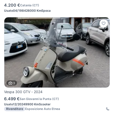
4.200 €
Catania
(
CT
)
Usato
04/1984
26000 Km
Epoca
3
Vespa 300 GTV - 2024
6.499 €
San Giovanni la Punta
(
CT
)
Usato
12/2024
9900 Km
Scooter
Rivenditore
Esposizione Auto Etnea