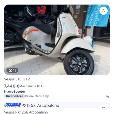
19
Vespa 310 GTV
7.440 €
Mascalucia
(
CT
)
Nuovo
Scooter
Rivenditore
Prime Cars Italy
Vetrina
Vespa PX125E Arcobaleno