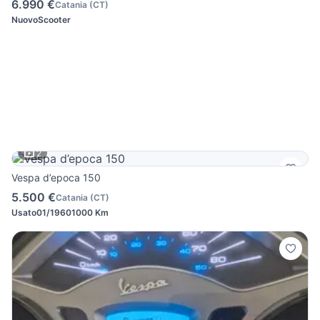
6.990 €
Catania
(
CT
)
Nuovo
Scooter
2
Vespa d’epoca 150
5.500 €
Catania
(
CT
)
Usato
01/1960
1000 Km