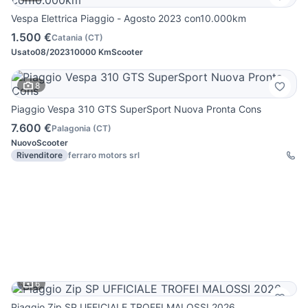
Vespa Elettrica Piaggio - Agosto 2023 con10.000km
1.500 €
Catania
(
CT
)
Usato
08/2023
10000 Km
Scooter
8
Piaggio Vespa 310 GTS SuperSport Nuova Pronta Cons
7.600 €
Palagonia
(
CT
)
Nuovo
Scooter
Rivenditore
ferraro motors srl
6
Piaggio Zip SP UFFICIALE TROFEI MALOSSI 2026