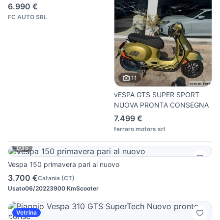
6.990 €
FC AUTO SRL
11
vESPA GTS SUPER SPORT
NUOVA PRONTA CONSEGNA
7.499 €
ferraro motors srl
6
Vespa 150 primavera pari al nuovo
3.700 €
Catania
(
CT
)
Usato
06/2022
3900 Km
Scooter
Vetrina