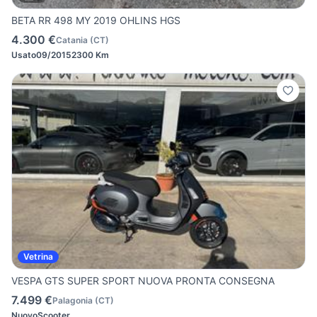
BETA RR 498 MY 2019 OHLINS HGS
4.300 €
Catania
(
CT
)
Usato
09/2015
2300 Km
Vetrina
VESPA GTS SUPER SPORT NUOVA PRONTA CONSEGNA
7.499 €
Palagonia
(
CT
)
Nuovo
Scooter