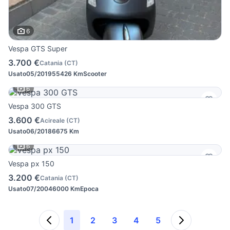
6
Vespa GTS Super
3.700 €
Catania
(
CT
)
Usato
05/2019
55426 Km
Scooter
6
Vespa 300 GTS
3.600 €
Acireale
(
CT
)
Usato
06/2018
6675 Km
6
Vespa px 150
3.200 €
Catania
(
CT
)
Usato
07/2004
6000 Km
Epoca
1
2
3
4
5