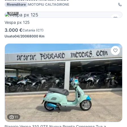
Rivenditore
MOTOPIU CALTAGIRONE
5
Vespa px 125
3.000 €
Catania
(
CT
)
Usato
04/2006
8000 Km
11
Piaggio Vespa 310 GTS Nuova Pronta Consegna Tua a