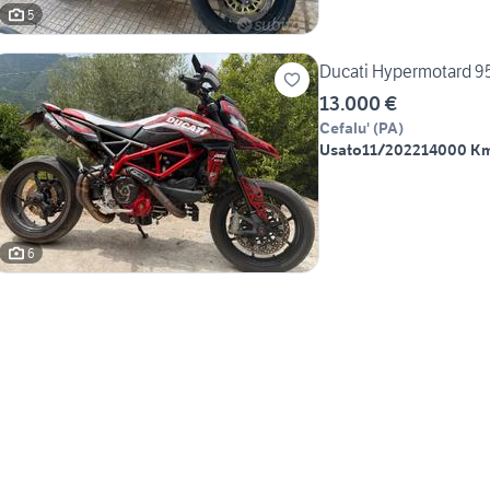
5
Ducati Hypermotard 9
13.000 €
Cefalu'
(
PA
)
Usato
11/2022
14000 K
6