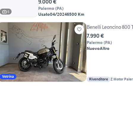
9.000 €
Palermo
(
PA
)
6
Usato
04/2024
6500 Km
Benelli Leoncino 800 T
7.990 €
Palermo
(
PA
)
Nuovo
Altro
Vetrina
Rivenditore
Z Motor Pale