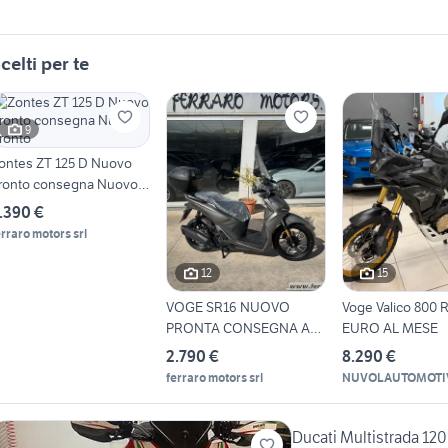
celti per te
9
ontes ZT 125 D Nuovo
ronto consegna Nuovo
ronto
.390 €
erraro motors srl
12
15
VOGE SR16 NUOVO
Voge Valico 800 
PRONTA CONSEGNA A
EURO AL MESE
SOLI 28 EURO AL
2.790 €
8.290 €
ferraro motors srl
NUVOLAUTOMOTI
Ducati Multistrada 120