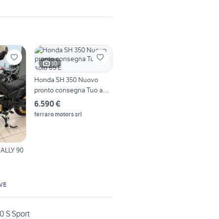
10
Honda SH 350 Nuovo
pronto consegna Tuo a
solo 65 E
6.590 €
ferraro motors srl
RALLY 90
VE
0 S Sport