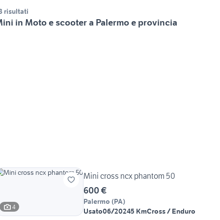
8 risultati
ini in Moto e scooter a Palermo e provincia
Mini cross ncx phantom 50
600 €
Palermo
(
PA
)
4
Usato
06/2024
5 Km
Cross / Enduro