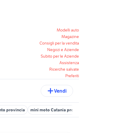
Modelli auto
Magazine
Consigli per la vendita
Negozi e Aziende
Subito per le Aziende
Assistenza
Ricerche salvate
Preferiti
Vendi
nto provincia
mini moto Catania provincia
mini cross moto Pale