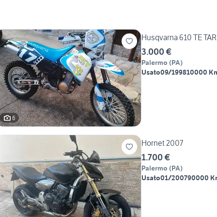
Husqvarna 610 TE TA
3.000 €
Palermo
(
PA
)
Usato
09/1998
10000 K
6
Hornet 2007
1.700 €
Palermo
(
PA
)
Usato
01/2007
90000 K