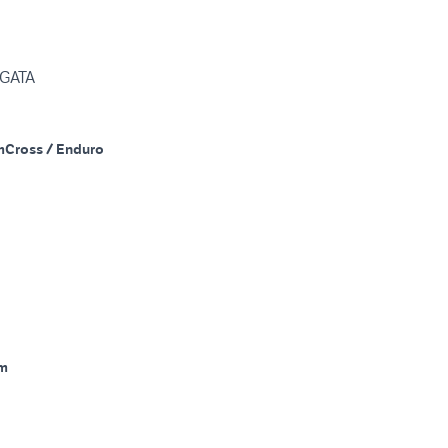
RGATA
m
Cross / Enduro
m