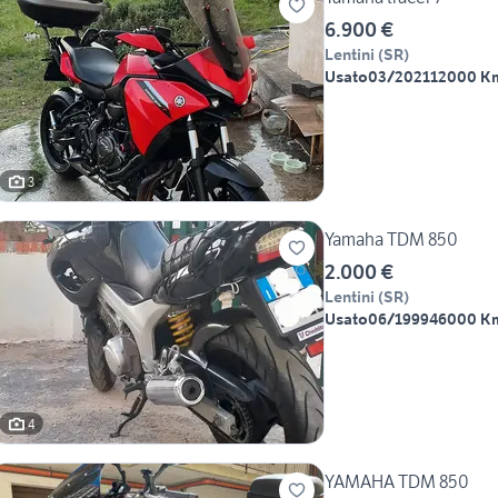
6.900 €
Lentini
(
SR
)
Usato
03/2021
12000 K
3
Yamaha TDM 850
2.000 €
Lentini
(
SR
)
Usato
06/1999
46000 K
4
YAMAHA TDM 850