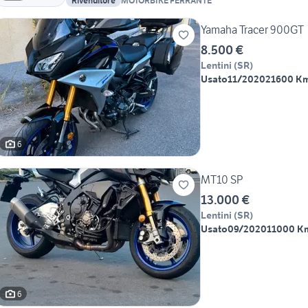
Rivenditore
MOTORBIKE FERRANTE
Yamaha Tracer 900GT
8.500 €
Lentini
(
SR
)
Usato
11/2020
21600 K
6
MT10 SP
13.000 €
Lentini
(
SR
)
Usato
09/2020
11000 K
6