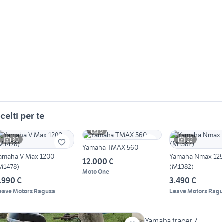
celti per te
5
30
22
Yamaha TMAX 560
amaha V Max 1200
Yamaha Nmax 125
12.000 €
M1478)
(M1382)
Moto One
.990 €
3.490 €
eave Motors Ragusa
Leave Motors Rag
Yamaha tracer 7