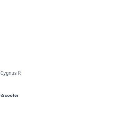
a Cygnus R
m
Scooter