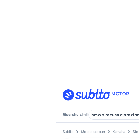
bmw siracusa e provinc
Ricerche
simili
Subito
Moto e scooter
Yamaha
Sici