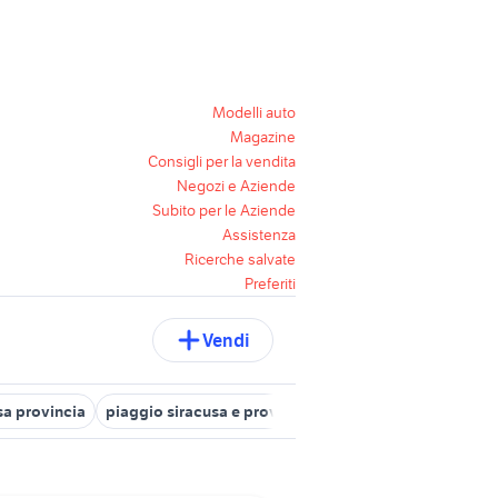
Modelli auto
Magazine
Consigli per la vendita
Negozi e Aziende
Subito per le Aziende
Assistenza
Ricerche salvate
Preferiti
Vendi
sa provincia
piaggio siracusa e provincia
honda avola
moto us