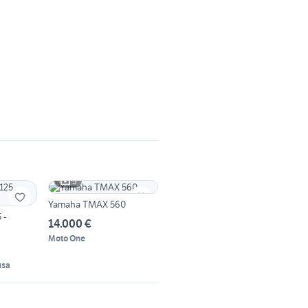
5
Yamaha TMAX 560
 -
14.000 €
Moto One
usa