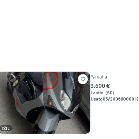
Yamaha
3.600 €
Lentini
(
SR
)
Usato
05/2006
60000 
2