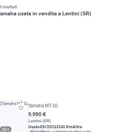
5 risultati
amaha usata in vendita a Lentini (SR)
Yamaha MT-10
9.990 €
Lentini
(
SR
)
Usato
05/2021
3141 Km
Altro
6