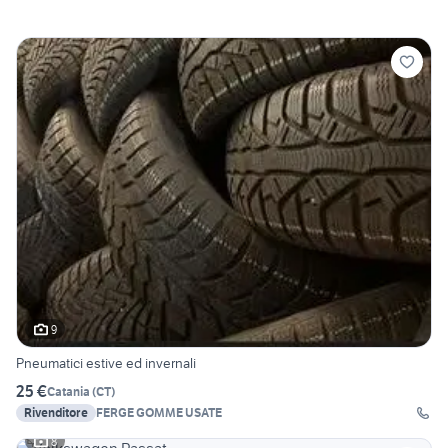
9
Pneumatici estive ed invernali
25 €
Catania
(
CT
)
Rivenditore
FERGE GOMME USATE
8