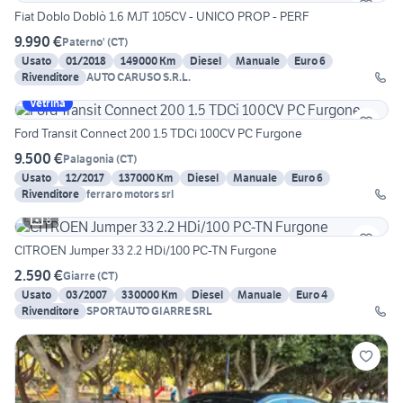
Fiat Doblo Doblò 1.6 MJT 105CV - UNICO PROP - PERF
9.990 €
Paterno'
(
CT
)
Usato
01/2018
149000 Km
Diesel
Manuale
Euro 6
Rivenditore
AUTO CARUSO S.R.L.
Vetrina
Ford Transit Connect 200 1.5 TDCi 100CV PC Furgone
9.500 €
Palagonia
(
CT
)
Usato
12/2017
137000 Km
Diesel
Manuale
Euro 6
Rivenditore
ferraro motors srl
8
CITROEN Jumper 33 2.2 HDi/100 PC-TN Furgone
2.590 €
Giarre
(
CT
)
Usato
03/2007
330000 Km
Diesel
Manuale
Euro 4
Rivenditore
SPORTAUTO GIARRE SRL