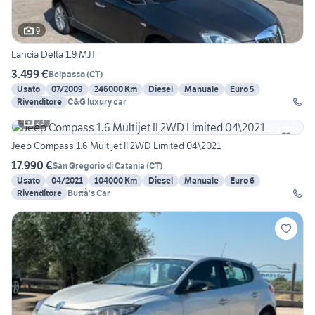
9
Lancia Delta 1.9 MJT
3.499 €
Belpasso
(
CT
)
Usato
07/2009
246000 Km
Diesel
Manuale
Euro 5
Rivenditore
C&G luxury car
23
Jeep Compass 1.6 Multijet II 2WD Limited 04\2021
17.990 €
San Gregorio di Catania
(
CT
)
Usato
04/2021
104000 Km
Diesel
Manuale
Euro 6
Rivenditore
Buttà's Car