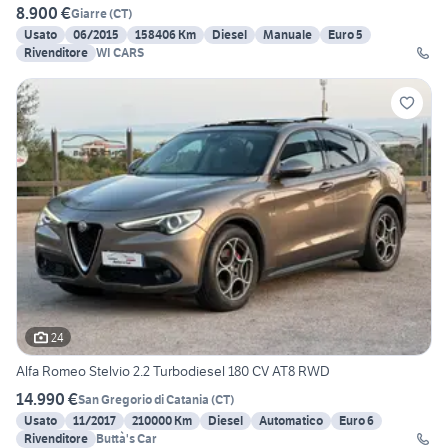
8.900 €
Giarre
(
CT
)
Usato
06/2015
158406 Km
Diesel
Manuale
Euro 5
Rivenditore
WI CARS
24
Alfa Romeo Stelvio 2.2 Turbodiesel 180 CV AT8 RWD
14.990 €
San Gregorio di Catania
(
CT
)
Usato
11/2017
210000 Km
Diesel
Automatico
Euro 6
Rivenditore
Buttà's Car