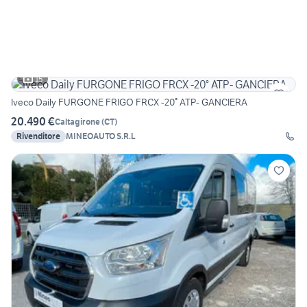
15
Iveco Daily FURGONE FRIGO FRCX -20° ATP- GANCIERA
20.490 €
Caltagirone
(
CT
)
Rivenditore
MINEOAUTO S.R.L