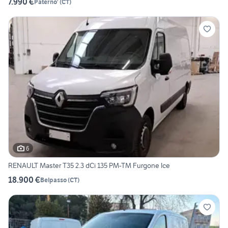
7.990 €
Paterno'
(
CT
)
6
RENAULT Master T35 2.3 dCi 135 PM-TM Furgone Ice
18.900 €
Belpasso
(
CT
)