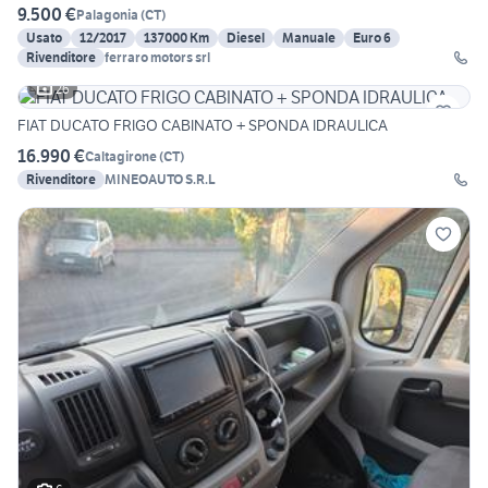
9.500 €
Palagonia
(
CT
)
Usato
12/2017
137000 Km
Diesel
Manuale
Euro 6
Rivenditore
ferraro motors srl
26
FIAT DUCATO FRIGO CABINATO + SPONDA IDRAULICA
16.990 €
Caltagirone
(
CT
)
Rivenditore
MINEOAUTO S.R.L