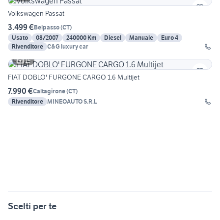
Volkswagen Passat
3.499 €
Belpasso
(
CT
)
Usato
08/2007
240000 Km
Diesel
Manuale
Euro 4
Rivenditore
C&G luxury car
15
FIAT DOBLO' FURGONE CARGO 1.6 Multijet
7.990 €
Caltagirone
(
CT
)
Rivenditore
MINEOAUTO S.R.L
Scelti per te