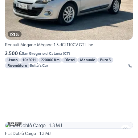
16
Renault Megane Mégane 1.5 dCi 110CV GT Line
3.500 €
San Gregorio di Catania
(
CT
)
Usato
10/2011
220000 Km
Diesel
Manuale
Euro 5
Rivenditore
Buttà's Car
16
Fiat Doblò Cargo - 1.3 MJ