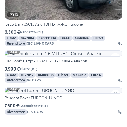
10
Iveco Daily 35C15V 2.8 TDI PL-TM-RG Furgone
6.300 €
Randazzo
(
CT
)
Usato
04/2004
370000 Km
Diesel
Manuale
Euro 3
Rivenditore
SICILIANO CARS
18
Fiat Doblò Cargo - 1.6 MJ L2H1 - Cruise - Aria con
9.900 €
Giarre
(
CT
)
Usato
03/2017
86088 Km
Diesel
Manuale
Euro 6
Rivenditore
WI CARS
17
Peugeot Boxer FURGONI LUNGO
7.500 €
Grammichele
(
CT
)
Rivenditore
G.S. CARS