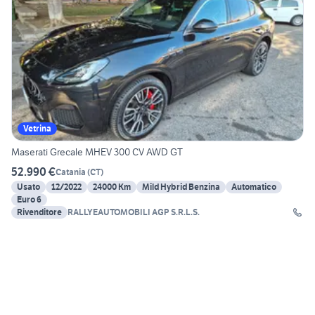
Vetrina
Maserati Grecale MHEV 300 CV AWD GT
52.990 €
Catania
(
CT
)
Usato
12/2022
24000 Km
Mild Hybrid Benzina
Automatico
Euro 6
Rivenditore
RALLYEAUTOMOBILI AGP S.R.L.S.