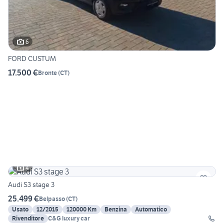
6
FORD CUSTUM
17.500 €
Bronte
(
CT
)
4
Audi S3 stage 3
25.499 €
Belpasso
(
CT
)
Usato
12/2015
120000 Km
Benzina
Automatico
Rivenditore
C&G luxury car