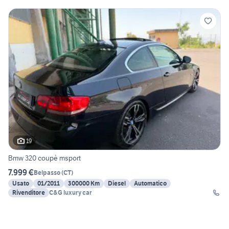
19
Bmw 320 coupè msport
7.999 €
Belpasso
(
CT
)
Usato
01/2011
300000 Km
Diesel
Automatico
Rivenditore
C&G luxury car