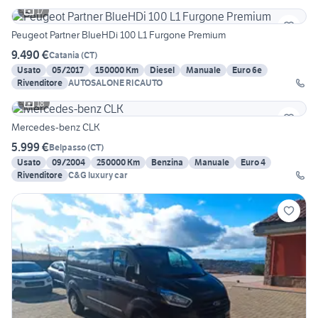
17
Peugeot Partner BlueHDi 100 L1 Furgone Premium
9.490 €
Catania
(
CT
)
Usato
05/2017
150000 Km
Diesel
Manuale
Euro 6e
Rivenditore
AUTOSALONE RICAUTO
18
Mercedes-benz CLK
5.999 €
Belpasso
(
CT
)
Usato
09/2004
250000 Km
Benzina
Manuale
Euro 4
Rivenditore
C&G luxury car