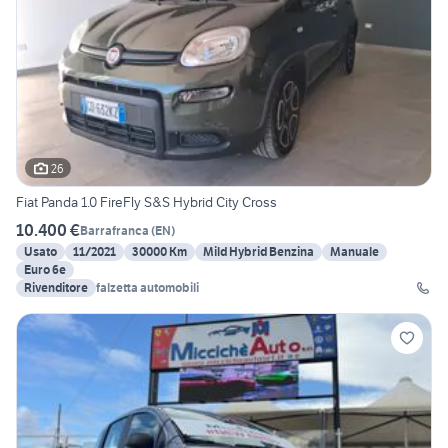
26
Fiat Panda 1.0 FireFly S&S Hybrid City Cross
10.400 €
Barrafranca
(
EN
)
Usato
11/2021
30000 Km
Mild Hybrid Benzina
Manuale
Euro 6e
Rivenditore
falzetta automobili