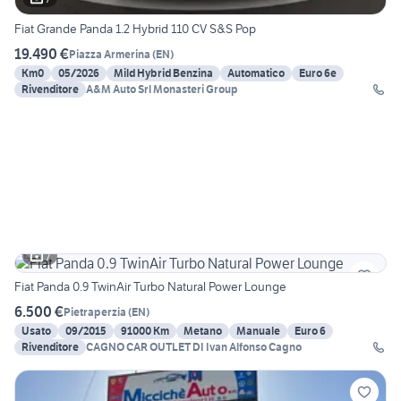
Fiat Grande Panda 1.2 Hybrid 110 CV S&S Pop
19.490 €
Piazza Armerina
(
EN
)
Km0
05/2026
Mild Hybrid Benzina
Automatico
Euro 6e
Rivenditore
A&M Auto Srl Monasteri Group
7
Fiat Panda 0.9 TwinAir Turbo Natural Power Lounge
6.500 €
Pietraperzia
(
EN
)
Usato
09/2015
91000 Km
Metano
Manuale
Euro 6
Rivenditore
CAGNO CAR OUTLET DI Ivan Alfonso Cagno