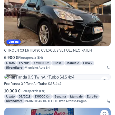
Vetrina
CITROEN C3 1.6 HDI 90 CV EXCLUSIVE FULL NEO PATENT
6.900 €
Pietraperzia
(
EN
)
Usato
12/2011
179000 Km
Diesel
Manuale
Euro 5
Rivenditore
Miccichè Auto Srl
7
Fiat Panda 0.9 TwinAir Turbo S&S 4x4
10.000 €
Pietraperzia
(
EN
)
Usato
05/2019
130000 Km
Benzina
Manuale
Euro 6e
Rivenditore
CAGNO CAR OUTLET DI Ivan Alfonso Cagno