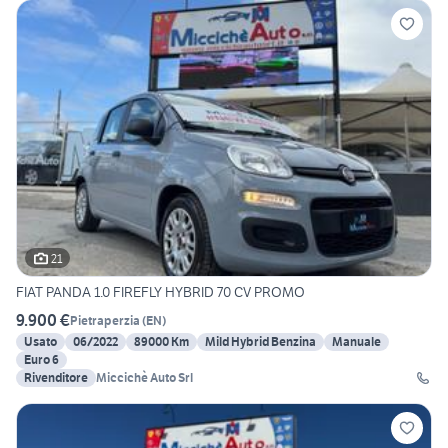
21
FIAT PANDA 1.0 FIREFLY HYBRID 70 CV PROMO
9.900 €
Pietraperzia
(
EN
)
Usato
06/2022
89000 Km
Mild Hybrid Benzina
Manuale
Euro 6
Rivenditore
Miccichè Auto Srl