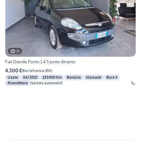
15
Fiat Grande Punto 1.4 5 porte dinamic
4.300 €
Barrafranca
(
EN
)
Usato
04/2010
153000 Km
Benzina
Manuale
Euro 4
Rivenditore
falzetta automobili