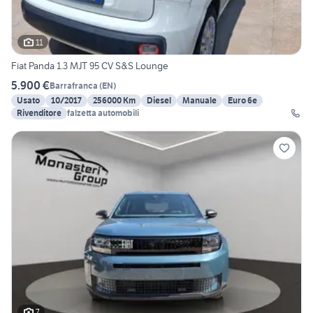
11
Fiat Panda 1.3 MJT 95 CV S&S Lounge
5.900 €
Barrafranca
(
EN
)
Usato
10/2017
256000 Km
Diesel
Manuale
Euro 6e
Rivenditore
falzetta automobili
7