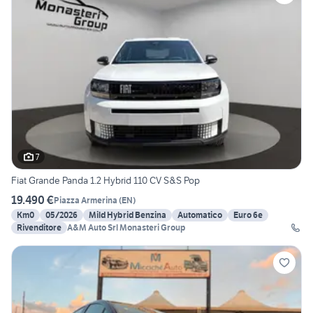
7
Fiat Grande Panda 1.2 Hybrid 110 CV S&S Pop
19.490 €
Piazza Armerina
(
EN
)
Km0
05/2026
Mild Hybrid Benzina
Automatico
Euro 6e
Rivenditore
A&M Auto Srl Monasteri Group