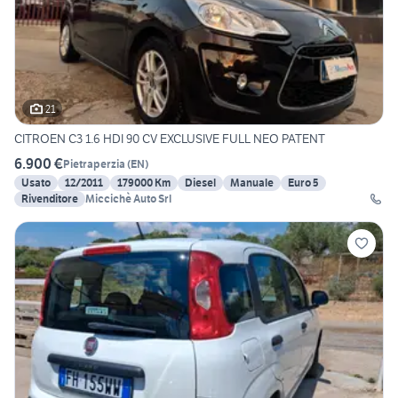
21
CITROEN C3 1.6 HDI 90 CV EXCLUSIVE FULL NEO PATENT
6.900 €
Pietraperzia
(
EN
)
Usato
12/2011
179000 Km
Diesel
Manuale
Euro 5
Rivenditore
Miccichè Auto Srl