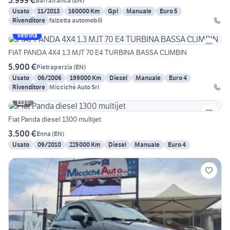
5.999 €
Barrafranca
(
EN
)
Usato
11/2013
160000 Km
Gpl
Manuale
Euro 5
Rivenditore
falzetta automobili
Vetrina
FIAT PANDA 4X4 1.3 MJT 70 E4 TURBINA BASSA CLIMBIN
5.900 €
Pietraperzia
(
EN
)
Usato
06/2006
199000 Km
Diesel
Manuale
Euro 4
Rivenditore
Miccichè Auto Srl
6
Fiat Panda diesel 1300 multijet
3.500 €
Enna
(
EN
)
Usato
09/2010
225000 Km
Diesel
Manuale
Euro 4