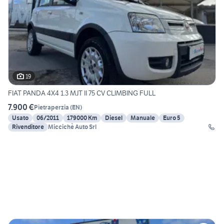
19
FIAT PANDA 4X4 1.3 MJT II 75 CV CLIMBING FULL
7.900 €
Pietraperzia
(
EN
)
Usato
06/2011
179000 Km
Diesel
Manuale
Euro 5
Rivenditore
Miccichè Auto Srl