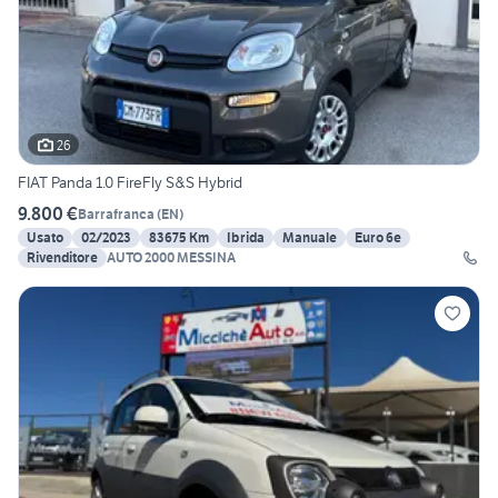
26
FIAT Panda 1.0 FireFly S&S Hybrid
9.800 €
Barrafranca
(
EN
)
Usato
02/2023
83675 Km
Ibrida
Manuale
Euro 6e
Rivenditore
AUTO 2000 MESSINA