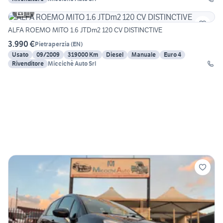
11
ALFA ROEMO MITO 1.6 JTDm2 120 CV DISTINCTIVE
3.990 €
Pietraperzia
(
EN
)
Usato
09/2009
319000 Km
Diesel
Manuale
Euro 4
Rivenditore
Miccichè Auto Srl