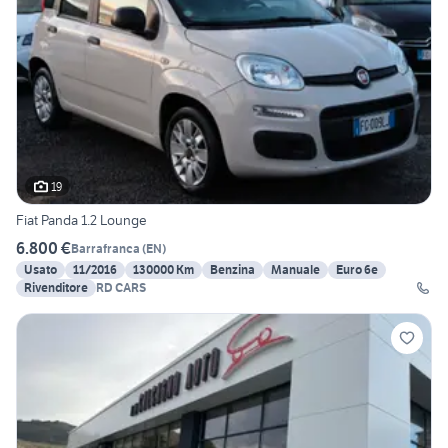
19
Fiat Panda 1.2 Lounge
6.800 €
Barrafranca
(
EN
)
Usato
11/2016
130000 Km
Benzina
Manuale
Euro 6e
Rivenditore
RD CARS