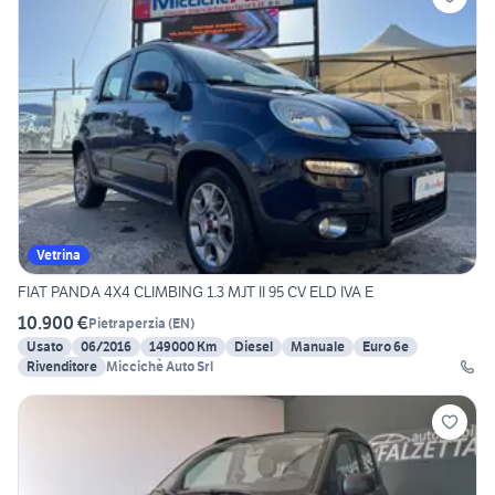
Vetrina
FIAT PANDA 4X4 CLIMBING 1.3 MJT II 95 CV ELD IVA E
10.900 €
Pietraperzia
(
EN
)
Usato
06/2016
149000 Km
Diesel
Manuale
Euro 6e
Rivenditore
Miccichè Auto Srl