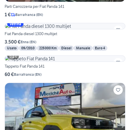
Parti Carrozzeria per Fiat Panda 141
1 €
Barrafranca
(
EN
)
Vetrina
Fiat Panda diesel 1300 multijet
3.500 €
Enna
(
EN
)
Usato
09/2010
225000 Km
Diesel
Manuale
Euro 4
4
Tappeto Fiat Panda 141
60 €
Barrafranca
(
EN
)