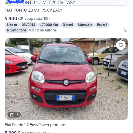
Vetrina
FIAT PUNTO 1.3 MJT 75 CV EASY
5.900 €
Pietraperzia
(
EN
)
Usato
05/2013
179000 Km
Diesel
Manuale
Euro 5
Rivenditore
Miccichè Auto Srl
16
Fiat Panda 1.2 EasyPower permuto