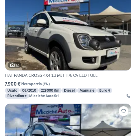
12
FIAT PANDA CROSS 4X4 1.3 MJT II 75 CV ELD FULL
7.900 €
Pietraperzia
(
EN
)
Usato
06/2010
229000 Km
Diesel
Manuale
Euro 4
Rivenditore
Miccichè Auto Srl