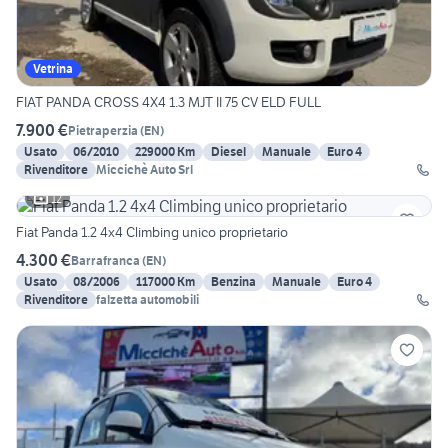
Vetrina
FIAT PANDA CROSS 4X4 1.3 MJT II 75 CV ELD FULL
7.900 €
Pietraperzia
(
EN
)
Usato
06/2010
229000 Km
Diesel
Manuale
Euro 4
Rivenditore
Miccichè Auto Srl
12
Fiat Panda 1.2 4x4 Climbing unico proprietario
4.300 €
Barrafranca
(
EN
)
Usato
08/2006
117000 Km
Benzina
Manuale
Euro 4
Rivenditore
falzetta automobili