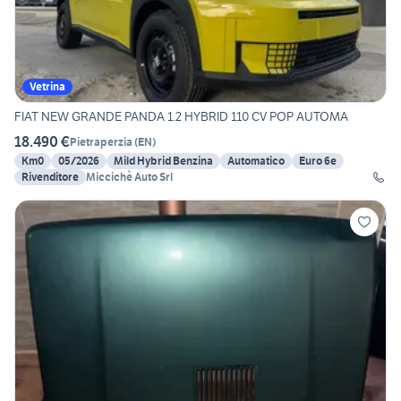
Vetrina
FIAT NEW GRANDE PANDA 1.2 HYBRID 110 CV POP AUTOMA
18.490 €
Pietraperzia
(
EN
)
Km0
05/2026
Mild Hybrid Benzina
Automatico
Euro 6e
Rivenditore
Miccichè Auto Srl