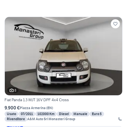
8
Fiat Panda 1.3 MJT 16V DPF 4x4 Cross
9.900 €
Piazza Armerina
(
EN
)
Usato
07/2011
102000 Km
Diesel
Manuale
Euro 5
Rivenditore
A&M Auto Srl Monasteri Group