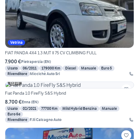
Vetrina
FIAT PANDA 4X4 1.3 MJT II 75 CV CLIMBING FULL
7.900 €
Pietraperzia
(
EN
)
Usato
06/2011
179000 Km
Diesel
Manuale
Euro 5
Rivenditore
Miccichè Auto Srl
18
Fiat Panda 1.0 FireFly S&S Hybrid
8.700 €
Enna
(
EN
)
Usato
02/2021
77700 Km
Mild Hybrid Benzina
Manuale
Euro 6e
Rivenditore
F.lli Calcagno Auto