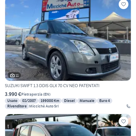
11
SUZUKI SWIFT 1.3 DDIS GLX 70 CV NEO PATENTATI
3.990 €
Pietraperzia
(
EN
)
Usato
02/2007
199000 Km
Diesel
Manuale
Euro 4
Rivenditore
Miccichè Auto Srl