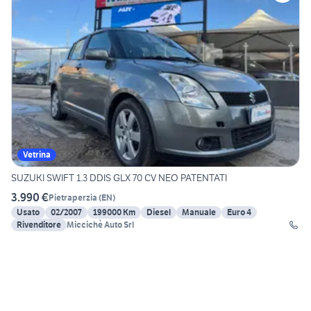
Vetrina
SUZUKI SWIFT 1.3 DDIS GLX 70 CV NEO PATENTATI
3.990 €
Pietraperzia
(
EN
)
Usato
02/2007
199000 Km
Diesel
Manuale
Euro 4
Rivenditore
Miccichè Auto Srl