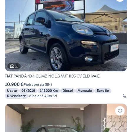
18
FIAT PANDA 4X4 CLIMBING 1.3 MJT II 95 CV ELD IVA E
10.900 €
Pietraperzia
(
EN
)
Usato
06/2016
149000 Km
Diesel
Manuale
Euro 6e
Rivenditore
Miccichè Auto Srl