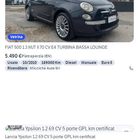
Vetrina
FIAT 500 1.3 MJT II 70 CV E4 TURBINA BASSA LOUNGE
5.490 €
Pietraperzia
(
EN
)
Usato
10/2010
189000 Km
Diesel
Manuale
Euro 5
Rivenditore
Miccichè Auto Srl
26
Lancia Ypsilon 1.2 69 CV 5 porte GPL km certificat