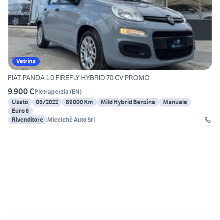
Vetrina
FIAT PANDA 1.0 FIREFLY HYBRID 70 CV PROMO
9.900 €
Pietraperzia
(
EN
)
Usato
06/2022
89000 Km
Mild Hybrid Benzina
Manuale
Euro 6
Rivenditore
Miccichè Auto Srl