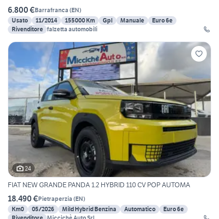
6.800 €
Barrafranca
(
EN
)
Usato
11/2014
155000 Km
Gpl
Manuale
Euro 6e
Rivenditore
falzetta automobili
24
FIAT NEW GRANDE PANDA 1.2 HYBRID 110 CV POP AUTOMA
18.490 €
Pietraperzia
(
EN
)
Km0
05/2026
Mild Hybrid Benzina
Automatico
Euro 6e
Rivenditore
Miccichè Auto Srl