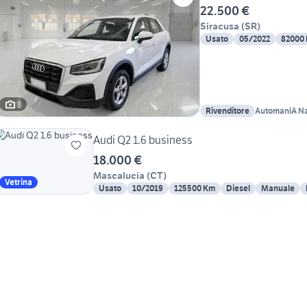
22.500 €
Siracusa
(
SR
)
Usato
05/2022
82000
8
Rivenditore
AutomaniA Na
Audi Q2 1.6 business
18.000 €
Mascalucia
(
CT
)
Vetrina
Usato
10/2019
125500 Km
Diesel
Manuale