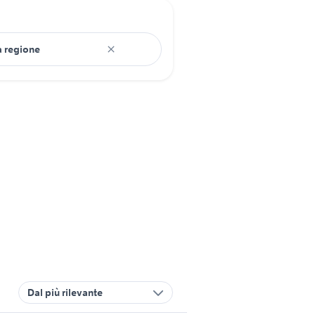
Dal più rilevante