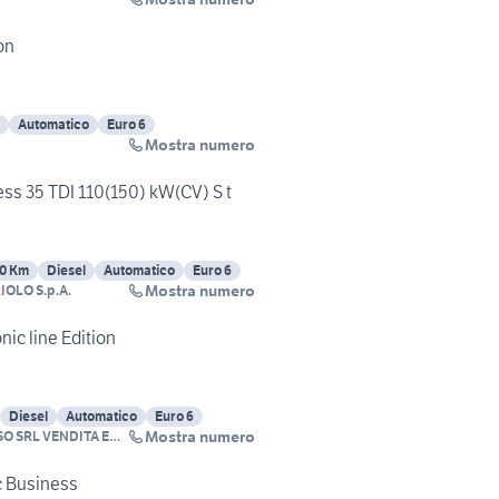
on
Automatico
Euro 6
Mostra numero
ss 35 TDI 110(150) kW(CV) S t
0 Km
Diesel
Automatico
Euro 6
Mostra numero
IOLO S.p.A.
nic line Edition
Diesel
Automatico
Euro 6
Mostra numero
 SRL VENDITA E
c Business