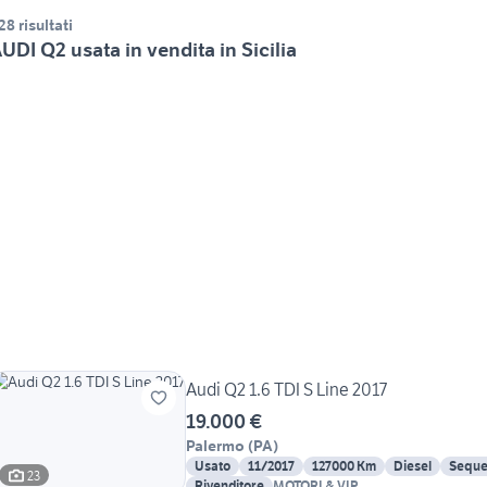
28 risultati
UDI Q2 usata in vendita in Sicilia
Audi Q2 1.6 TDI S Line 2017
19.000 €
Palermo
(
PA
)
Usato
11/2017
127000 Km
Diesel
Seque
23
Rivenditore
MOTORI & VIP