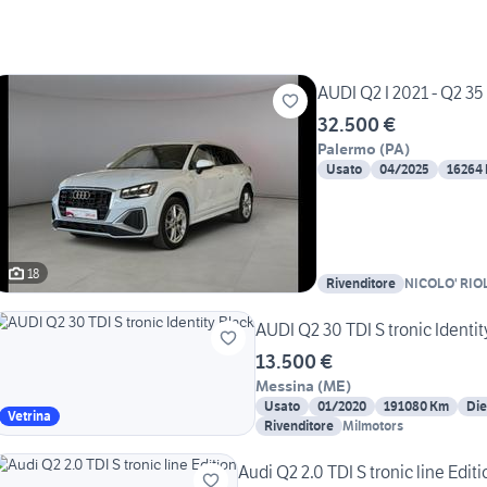
AUDI Q2 I 2021 - Q2 35 1
32.500 €
Palermo
(
PA
)
Usato
04/2025
16264
18
Rivenditore
NICOLO' RIOL
AUDI Q2 30 TDI S tronic Identit
13.500 €
Messina
(
ME
)
Usato
01/2020
191080 Km
Die
Vetrina
Rivenditore
Milmotors
Audi Q2 2.0 TDI S tronic line Editi