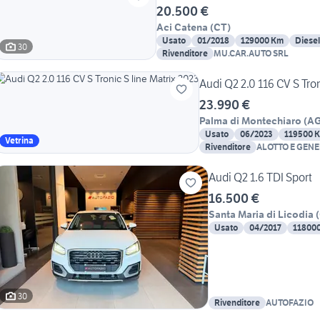
20.500 €
Aci Catena
(
CT
)
Usato
01/2018
129000 Km
Diesel
30
Rivenditore
MU.CAR.AUTO SRL
Audi Q2 2.0 116 CV S Tron
23.990 €
Palma di Montechiaro
(
A
Usato
06/2023
119500 
Vetrina
Rivenditore
ALOTTO E GEN
Audi Q2 1.6 TDI Sport
16.500 €
Santa Maria di Licodia
(
Usato
04/2017
11800
30
Rivenditore
AUTOFAZIO