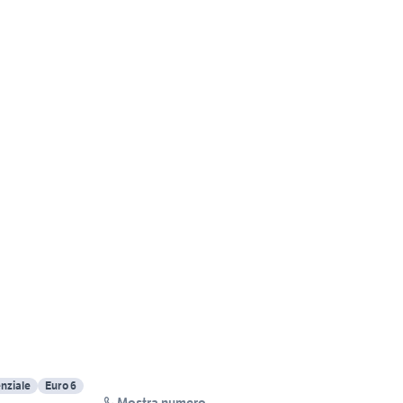
nziale
Euro 6
Mostra numero