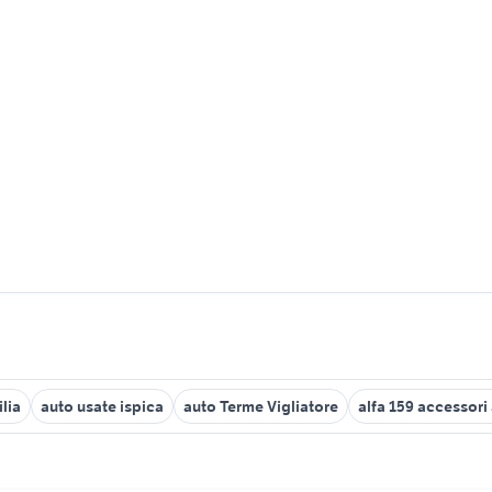
ilia
auto usate ispica
auto Terme Vigliatore
alfa 159 accessori 