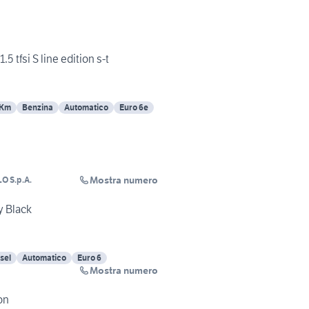
.5 tfsi S line edition s-t
 Km
Benzina
Automatico
Euro 6e
Mostra numero
O S.p.A.
y Black
sel
Automatico
Euro 6
Mostra numero
on