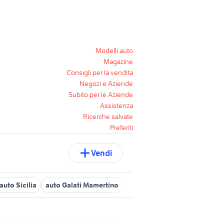
Modelli auto
Magazine
Consigli per la vendita
Negozi e Aziende
Subito per le Aziende
Assistenza
Ricerche salvate
Preferiti
Vendi
auto Sicilia
auto Galati Mamertino
bmw Catania
auto volvo ber