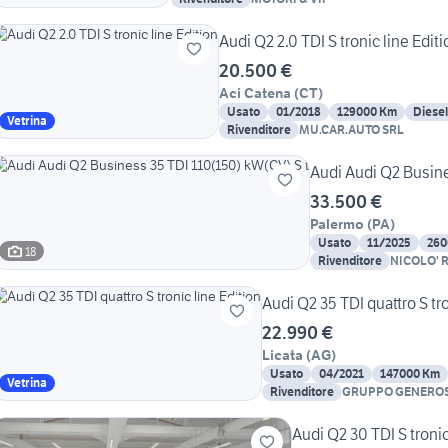
Audi Q2 2.0 TDI S tronic line Editi
20.500 €
Aci Catena
(
CT
)
Usato
01/2018
129000 Km
Diesel
Vetrina
Rivenditore
MU.CAR.AUTO SRL
Audi Audi Q2 Busine
33.500 €
Palermo
(
PA
)
Usato
11/2025
260
18
Rivenditore
NICOLO' R
Audi Q2 35 TDI quattro S tro
22.990 €
Licata
(
AG
)
Usato
04/2021
147000 Km
Vetrina
Rivenditore
GRUPPO GENEROSO
NOLEGGIO AUTO
Audi Q2 30 TDI S troni