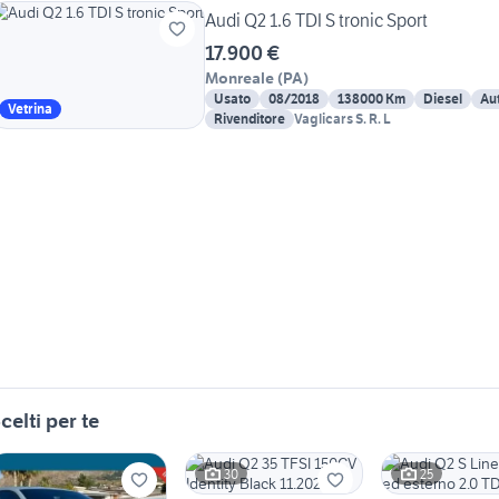
Audi Q2 1.6 TDI S tronic Sport
17.900 €
Monreale
(
PA
)
Usato
08/2018
138000 Km
Diesel
Au
Vetrina
Rivenditore
Vaglicars S. R. L
celti per te
30
25