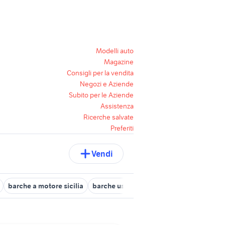
Modelli auto
Magazine
Consigli per la vendita
Negozi e Aziende
Subito per le Aziende
Assistenza
Ricerche salvate
Preferiti
Vendi
barche a motore sicilia
barche usate terme vigliatore
barche 