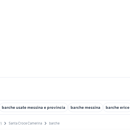
barche usate messina e provincia
barche messina
barche erice
v)
Santa Croce Camerina
barche