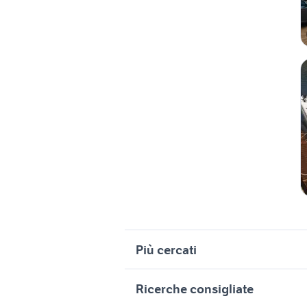
Più cercati
Correlati
R
Ricerche consigliate
barche nautica Siracusa
b