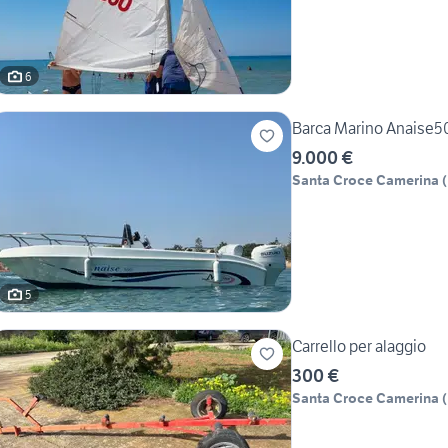
6
Barca Marino Anaise50
9.000 €
Santa Croce Camerina
(
5
Carrello per alaggio
300 €
Santa Croce Camerina
(