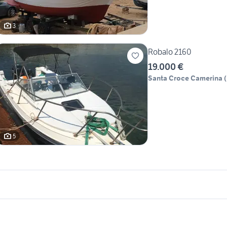
3
Robalo 2160
19.000 €
Santa Croce Camerina
(
5
icherche simili
Suggerimenti
arche usate castelvetrano
barche usate siderno