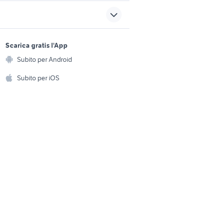
belluna
barche usate mornago
o
bass boat
sports e hobby
le
comet 38
a
Scarica gratis l'App
Animali
ton auto
portapacchi ford ecosport
Subito per Android
ento e
Accessori per animali
hi
Subito per iOS
Musica e Film
omestici
Libri e Riviste
e Fai da te
Strumenti Musicali
amento e
ri
Sports
 i bambini
Biciclette
Collezionismo