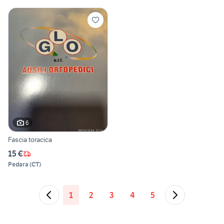
6
Fascia toracica
15 €
Pedara
(
CT
)
1
2
3
4
5