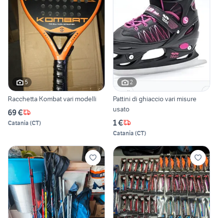
5
2
Racchetta Kombat vari modelli
Pattini di ghiaccio vari misure
usato
69 €
1 €
Catania
(
CT
)
Catania
(
CT
)