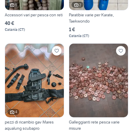
6
2
Accessori vari per pesca con reti
Paratibie varie per Karate,
Taekwondo
40 €
1 €
Catania
(
CT
)
Catania
(
CT
)
4
pezzi di ricambio gav Mares
Galleggianti rete pesca varie
aqualung scubapro
misure