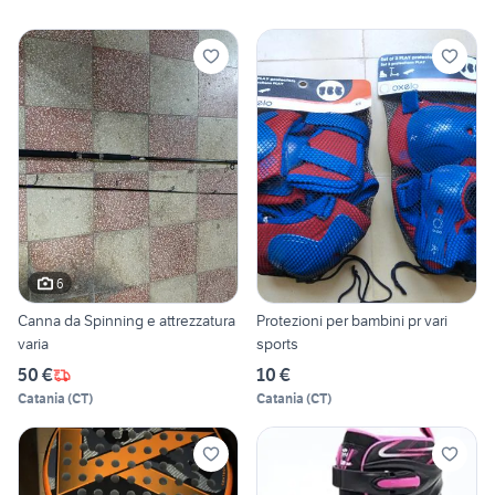
6
Canna da Spinning e attrezzatura
Protezioni per bambini pr vari
varia
sports
50 €
10 €
Catania
(
CT
)
Catania
(
CT
)