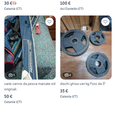
30 €
100 €
Catania
(
CT
)
Aci Castello
(
CT
)
6
4
varie canne da pesca marcate ed
dischi ghisa vari kg Foro da 5"
originali.
35 €
50 €
Catania
(
CT
)
Catania
(
CT
)