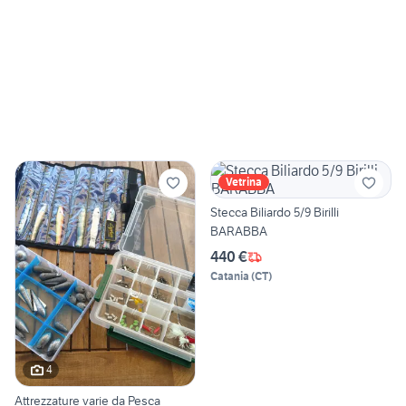
Vetrina
Stecca Biliardo 5/9 Birilli
BARABBA
440 €
Catania
(
CT
)
4
Attrezzature varie da Pesca