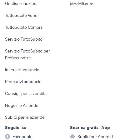
Gestisci cookies
Modelli auto
Case vacanza
TuttoSubito Vendi
Uffici e Locali
TuttoSubito Compra
commerciali
Servizio TuttoSubito
elettronica
per la casa e la
sports e hobby
Servizio TuttoSubito per
persona
Informatica
Animali
Professionisti
Arredamento e
Console e
Accessori per
Casalinghi
Inserisci annuncio
Videogiochi
animali
Elettrodomestici
Promuovi annuncio
Audio/Video
Musica e Film
Giardino e Fai da te
Consigli per la vendita
Fotografia
Libri e Riviste
Abbigliamento e
Negozi e Aziende
Telefonia
Strumenti Musicali
Accessori
Subito per le aziende
Sports
Tutto per i bambini
Seguici su
Scarica gratis l'App
Biciclette
Facebook
Subito per Android