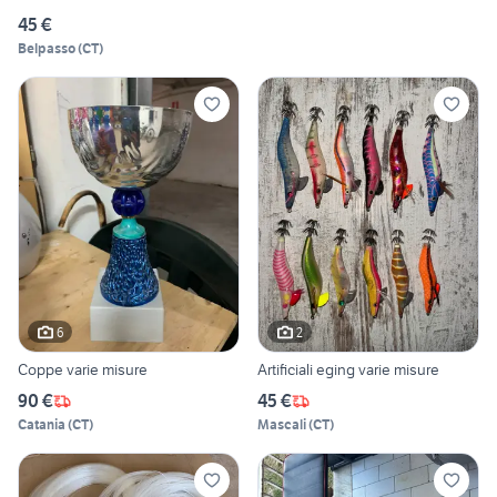
45 €
Belpasso
(
CT
)
6
2
Coppe varie misure
Artificiali eging varie misure
90 €
45 €
Catania
(
CT
)
Mascali
(
CT
)