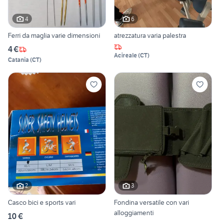
4
6
Ferri da maglia varie dimensioni
atrezzatura varia palestra
4 €
Acireale
(
CT
)
Catania
(
CT
)
2
3
Casco bici e sports vari
Fondina versatile con vari
alloggiamenti
10 €