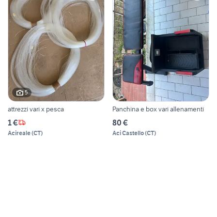
5
attrezzi vari x pesca
Panchina e box vari allenamenti
1 €
80 €
Acireale
(
CT
)
Aci Castello
(
CT
)