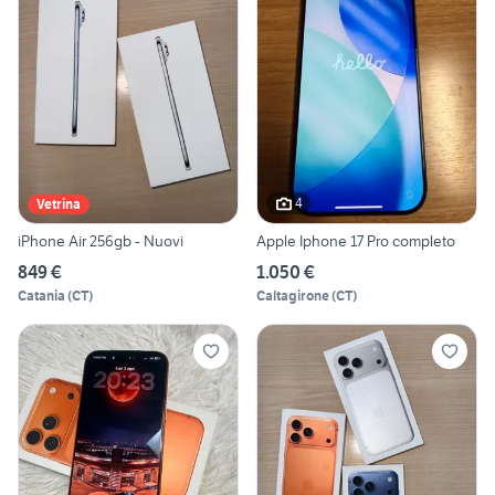
4
Vetrina
iPhone Air 256gb - Nuovi
Apple Iphone 17 Pro completo
849 €
1.050 €
Catania
(
CT
)
Caltagirone
(
CT
)