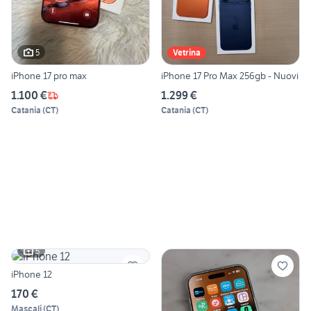
5
Vetrina
iPhone 17 pro max
iPhone 17 Pro Max 256gb - Nuovi
1.100 €
1.299 €
Catania
(
CT
)
Catania
(
CT
)
5
iPhone 12
170 €
Mascali
(
CT
)