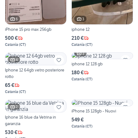
6
3
iPhone 15 pro max 256gb
iphone 12
500 €
210 €
Catania
(
CT
)
Catania
(
CT
)
3
4
iphone 12 128 gb
Iphone 12 64gb vetro posteriore
180 €
rotto
Catania
(
CT
)
65 €
Catania
(
CT
)
2
iPhone 15 128gb - Nuovi
Iphone 16 blue da Vetrina in
549 €
garanzia
Catania
(
CT
)
530 €