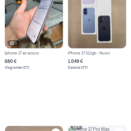
3
Iphone 17 air azzuro
iPhone 17 512gb - Nuovi
680 €
1.049 €
Viagrande
(
CT
)
Catania
(
CT
)
6