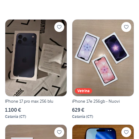
Vetrina
IPhone 17 pro max 256 blu
iPhone 17e 256gb - Nuovi
1.100 €
629 €
Catania
(
CT
)
Catania
(
CT
)