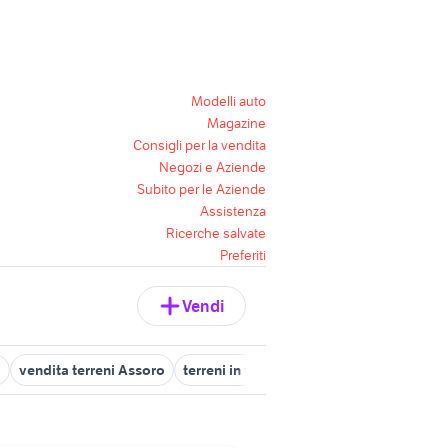
Modelli auto
Magazine
Consigli per la vendita
Negozi e Aziende
Subito per le Aziende
Assistenza
Ricerche salvate
Preferiti
Vendi
a
vendita terreni Assoro
terreni in vendita leonforte
terreni in 