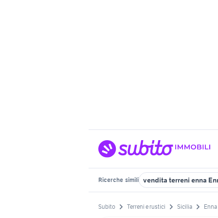
vendita terreni enna En
Ricerche
simili
Subito
Terreni e rustici
Sicilia
Enna 