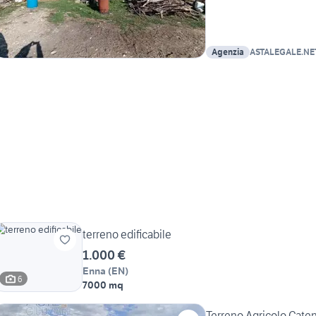
Agenzia
ASTALEGALE.NET 
terreno edificabile
1.000 €
Enna
(
EN
)
6
7000 mq
Terreno Agricolo Cate