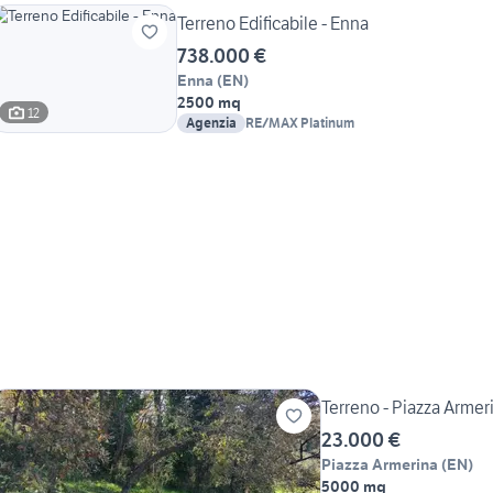
Terreno Edificabile - Enna
738.000 €
Enna
(
EN
)
2500 mq
12
Agenzia
RE/MAX Platinum
Terreno - Piazza Armer
23.000 €
Piazza Armerina
(
EN
)
5000 mq