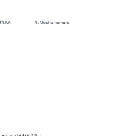
Mostra numero
S.P.A.
nanuova [A4357135]