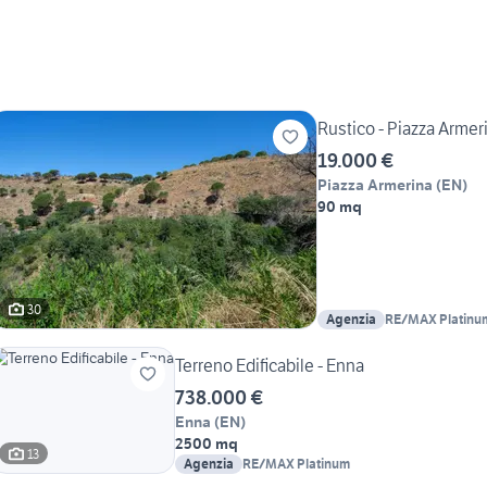
Rustico - Piazza Armer
19.000 €
Piazza Armerina
(
EN
)
90 mq
30
Agenzia
RE/MAX Platinu
Terreno Edificabile - Enna
738.000 €
Enna
(
EN
)
2500 mq
13
Agenzia
RE/MAX Platinum