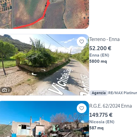
Terreno - Enna
52.200 €
Enna
(
EN
)
5800 mq
9
Agenzia
R.G.E. 62/2024 Enna
149.775 €
Nicosia
(
EN
)
587 mq