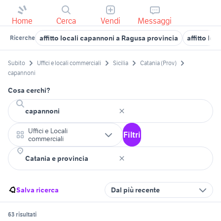
Home
Cerca
Vendi
Messaggi
affitto locali capannoni a Ragusa provincia
affitto lo
Ricerche
Subito
Uffici e locali commerciali
Sicilia
Catania (Prov)
capannoni
Cosa cerchi?
Uffici e Locali
Filtri
commerciali
Salva ricerca
Dal più recente
63 risultati