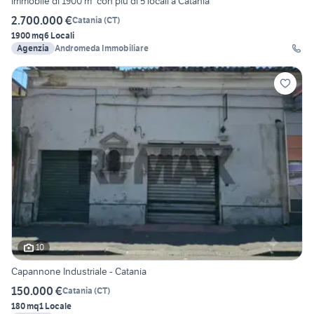
Immobile di 1900 m² con più di 5 locali a Catania
2.700.000 €
Catania
(
CT
)
1900 mq
6 Locali
Agenzia
Andromeda Immobiliare
10
Capannone Industriale - Catania
150.000 €
Catania
(
CT
)
180 mq
1 Locale