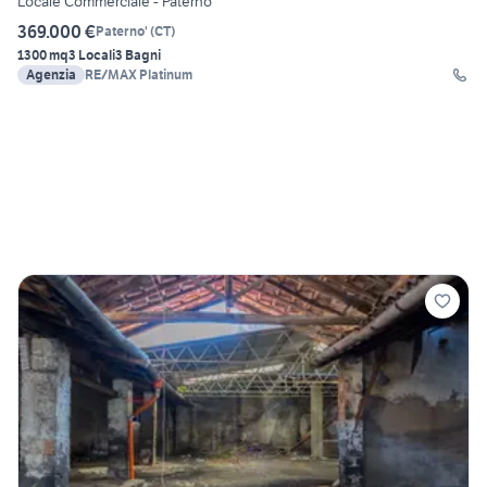
Locale Commerciale - Paternò
369.000 €
Paterno'
(
CT
)
1300 mq
3 Locali
3 Bagni
Agenzia
RE/MAX Platinum