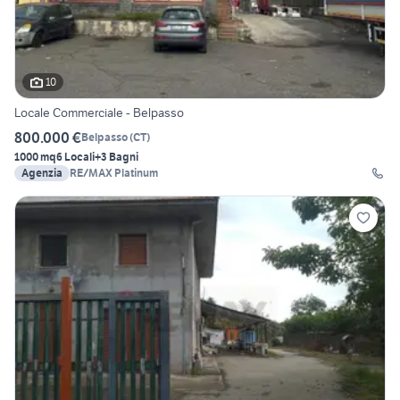
10
Locale Commerciale - Belpasso
800.000 €
Belpasso
(
CT
)
1000 mq
6 Locali
+3 Bagni
Agenzia
RE/MAX Platinum