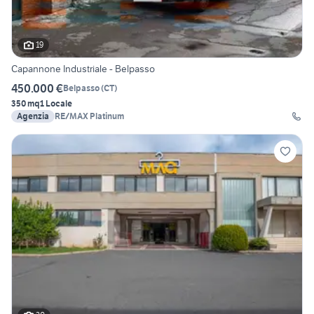
19
Capannone Industriale - Belpasso
450.000 €
Belpasso
(
CT
)
350 mq
1 Locale
Agenzia
RE/MAX Platinum