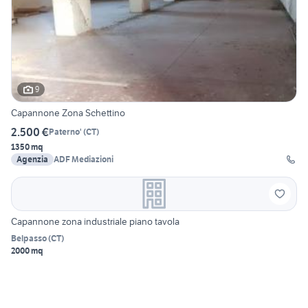
9
Capannone Zona Schettino
2.500 €
Paterno'
(
CT
)
1350 mq
Agenzia
ADF Mediazioni
Capannone zona industriale piano tavola
Belpasso
(
CT
)
2000 mq