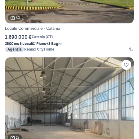
30
Locale Commerciale - Catania
1.690.000 €
Catania
(
CT
)
2500 mq
6 Locali
1° Piano
+3 Bagni
Agenzia
Remax City Home
19