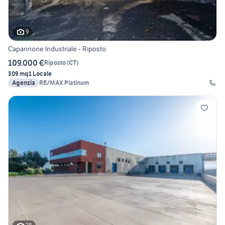
9
Capannone Industriale - Riposto
109.000 €
Riposto
(
CT
)
309 mq
1 Locale
Agenzia
RE/MAX Platinum