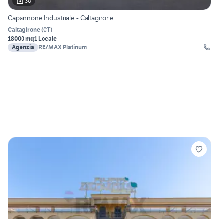
30
Capannone Industriale - Caltagirone
Caltagirone
(
CT
)
18000 mq
1 Locale
Agenzia
RE/MAX Platinum