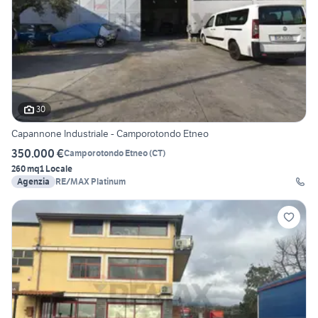
30
Capannone Industriale - Camporotondo Etneo
350.000 €
Camporotondo Etneo
(
CT
)
260 mq
1 Locale
Agenzia
RE/MAX Platinum