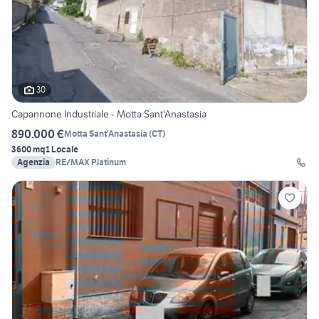
30
Capannone Industriale - Motta Sant'Anastasia
890.000 €
Motta Sant'Anastasia
(
CT
)
3600 mq
1 Locale
Agenzia
RE/MAX Platinum