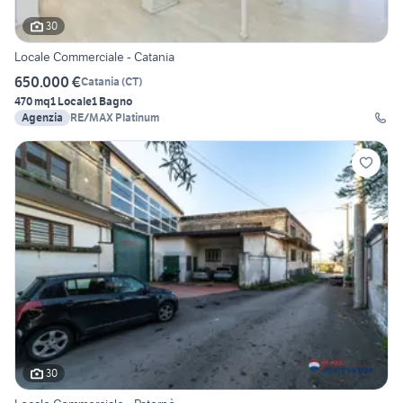
30
Locale Commerciale - Catania
650.000 €
Catania
(
CT
)
470 mq
1 Locale
1 Bagno
Agenzia
RE/MAX Platinum
30