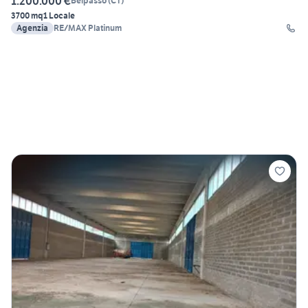
1.200.000 €
Belpasso
(
CT
)
3700 mq
1 Locale
Agenzia
RE/MAX Platinum