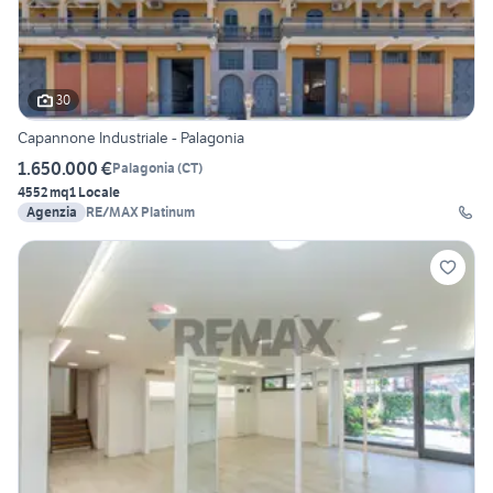
30
Capannone Industriale - Palagonia
1.650.000 €
Palagonia
(
CT
)
4552 mq
1 Locale
Agenzia
RE/MAX Platinum