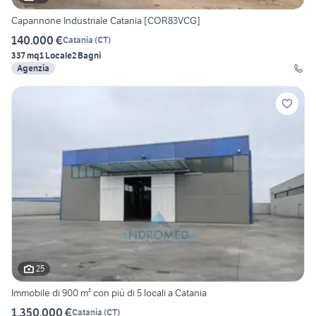
Capannone Industriale Catania [COR83VCG]
140.000 €
Catania
(
CT
)
337 mq
1 Locale
2 Bagni
Agenzia
25
Immobile di 900 m² con più di 5 locali a Catania
1.350.000 €
Catania
(
CT
)