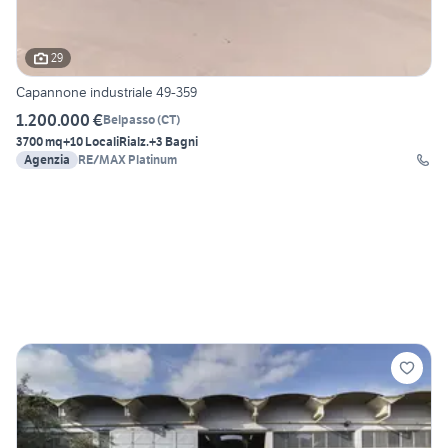
29
Capannone industriale 49-359
1.200.000 €
Belpasso
(
CT
)
3700 mq
+10 Locali
Rialz.
+3 Bagni
Agenzia
RE/MAX Platinum