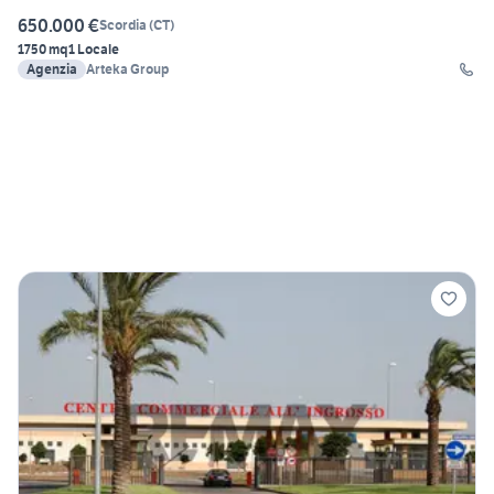
650.000 €
Scordia
(
CT
)
1750 mq
1 Locale
Agenzia
Arteka Group