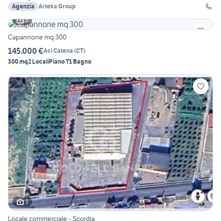
Agenzia
Arteka Group
3
Capannone mq 300
145.000 €
Aci Catena
(
CT
)
300 mq
2 Locali
Piano T
1 Bagno
3
Locale commerciale - Scordia