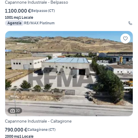
Capannone Industriale - Belpasso
1.100.000 €
Belpasso
(
CT
)
1001 mq
1 Locale
Agenzia
RE/MAX Platinum
30
Capannone Industriale - Caltagirone
790.000 €
Caltagirone
(
CT
)
2000 mq
1 Locale