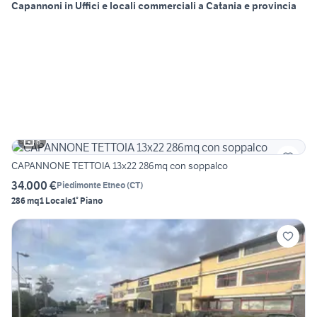
Capannoni in Uffici e locali commerciali a Catania e provincia
6
CAPANNONE TETTOIA 13x22 286mq con soppalco
34.000 €
Piedimonte Etneo
(
CT
)
286 mq
1 Locale
1° Piano