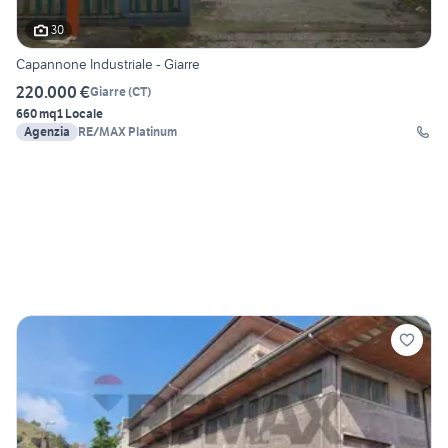
30
Capannone Industriale - Giarre
220.000 €
Giarre
(
CT
)
660 mq
1 Locale
Agenzia
RE/MAX Platinum