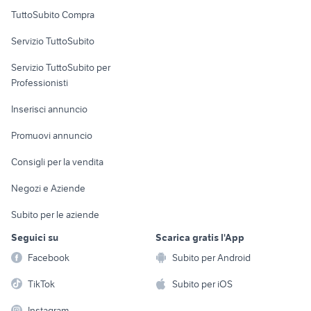
Uffici e Locali
TuttoSubito Compra
commerciali
Servizio TuttoSubito
elettronica
per la casa e la
sports e hobby
Servizio TuttoSubito per
persona
Informatica
Animali
Professionisti
Arredamento e
Console e
Accessori per
Casalinghi
Inserisci annuncio
Videogiochi
animali
Elettrodomestici
Promuovi annuncio
Audio/Video
Musica e Film
Giardino e Fai da te
Consigli per la vendita
Fotografia
Libri e Riviste
Abbigliamento e
Negozi e Aziende
Telefonia
Strumenti Musicali
Accessori
Subito per le aziende
Sports
Tutto per i bambini
Seguici su
Scarica gratis l'App
Biciclette
Facebook
Subito per Android
Collezionismo
TikTok
Subito per iOS
Instagram