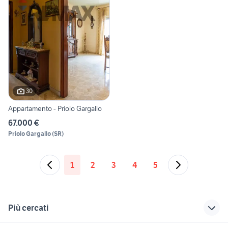
30
Appartamento - Priolo Gargallo
67.000 €
Priolo Gargallo
(
SR
)
1
2
3
4
5
Più cercati