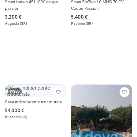
Smart fortwo 451 1000 coupè
Smart ForTwo 1.0 MHD 70 CV
passion
Coupé Passion
3.200 €
5.400 €
Augusta
(
SR
)
Pachino
(
SR
)
20
Casa indipendente ristrutturata
54.000 €
Buscemi
(
SR
)