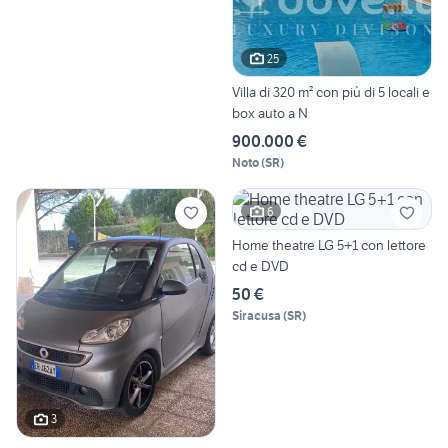
25
Villa di 320 m² con più di 5 locali e
box auto a N
900.000 €
Noto
(
SR
)
6
Home theatre LG 5+1 con lettore
cd e DVD
50 €
Siracusa
(
SR
)
3