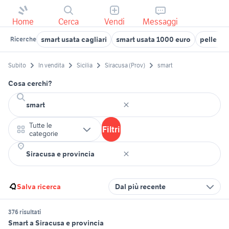
Home
Cerca
Vendi
Messaggi
smart usata cagliari
smart usata 1000 euro
pelle sm
Ricerche
Subito
In vendita
Sicilia
Siracusa (Prov)
smart
Cosa cerchi?
Tutte le
Filtri
categorie
Salva ricerca
Dal più recente
376 risultati
Smart a Siracusa e provincia