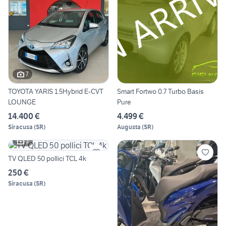
7
TOYOTA YARIS 1.5Hybrid E-CVT
Smart Fortwo 0.7 Turbo Basis
LOUNGE
Pure
14.400 €
4.499 €
Siracusa
(
SR
)
Augusta
(
SR
)
3
TV QLED 50 pollici TCL 4k
250 €
Siracusa
(
SR
)