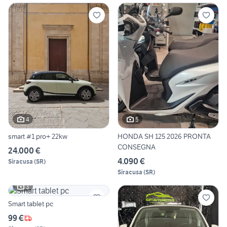
4
5
smart #1 pro+ 22kw
HONDA SH 125 2026 PRONTA
CONSEGNA
24.000 €
4.090 €
Siracusa
(
SR
)
Siracusa
(
SR
)
3
Smart tablet pc
99 €