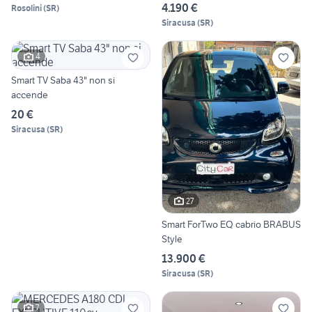
4.190 €
Rosolini
(
SR
)
Siracusa
(
SR
)
4
Smart TV Saba 43" non si
accende
20 €
Siracusa
(
SR
)
27
Smart ForTwo EQ cabrio BRABUS
Style
13.900 €
Siracusa
(
SR
)
7