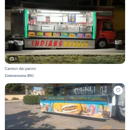
3
Camion dei panini
Catenanuova
(
EN
)