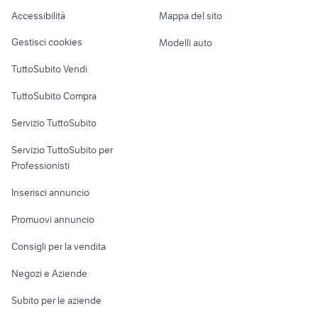
agricolo
Caravan e Camper
Accessibilità
Mappa del sito
Loft, mansarde e
Veicoli commerciali
altro
Gestisci cookies
Modelli auto
Case vacanza
TuttoSubito Vendi
Uffici e Locali
TuttoSubito Compra
commerciali
Servizio TuttoSubito
elettronica
per la casa e la
sports e hobby
Servizio TuttoSubito per
persona
Informatica
Animali
Professionisti
Arredamento e
Console e
Accessori per
Casalinghi
Inserisci annuncio
Videogiochi
animali
Elettrodomestici
Promuovi annuncio
Audio/Video
Musica e Film
Giardino e Fai da te
Consigli per la vendita
Fotografia
Libri e Riviste
Abbigliamento e
Negozi e Aziende
Telefonia
Strumenti Musicali
Accessori
Subito per le aziende
Sports
Tutto per i bambini