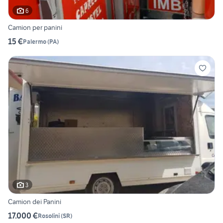
6
Camion per panini
15 €
Palermo
(
PA
)
3
Camion dei Panini
17.000 €
Rosolini
(
SR
)