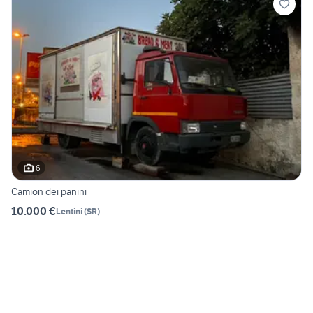
6
Camion dei panini
10.000 €
Lentini
(
SR
)