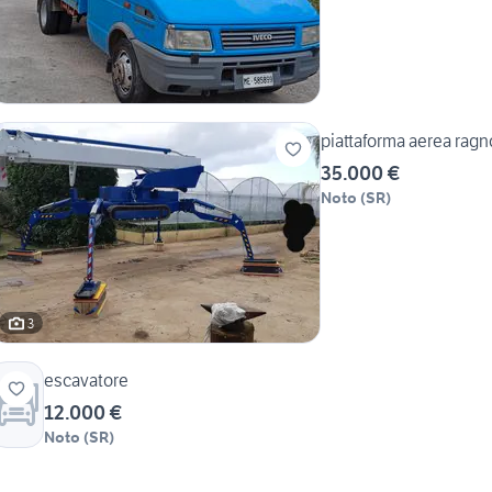
piattaforma aerea rag
35.000 €
Noto
(
SR
)
3
escavatore
12.000 €
Noto
(
SR
)