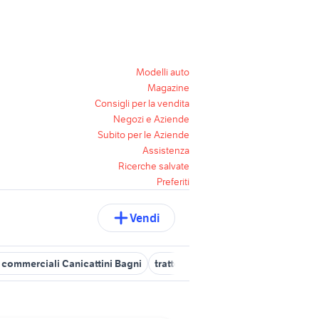
Modelli auto
Magazine
Consigli per la vendita
Negozi e Aziende
Subito per le Aziende
Assistenza
Ricerche salvate
Preferiti
Vendi
i commerciali Canicattini Bagni
trattore usato avola
trattori vei