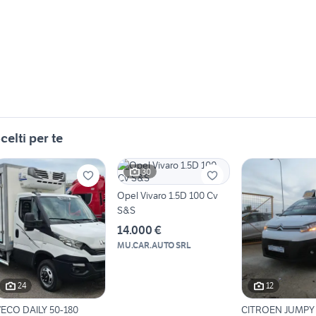
celti per te
30
Opel Vivaro 1.5D 100 Cv
S&S
14.000 €
MU.CAR.AUTO SRL
24
12
VECO DAILY 50-180
CITROEN JUMPY 