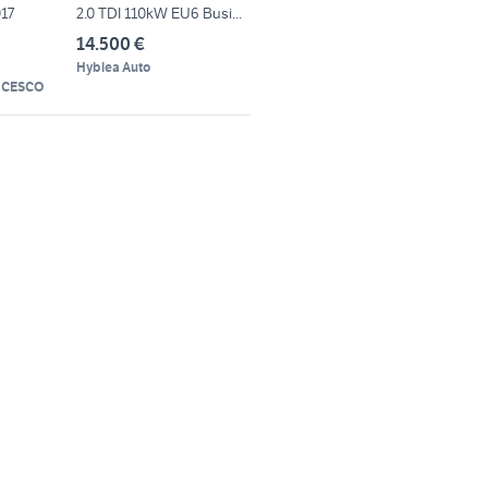
017
2.0 TDI 110kW EU6 Busi...
14.500 €
Hyblea Auto
NCESCO