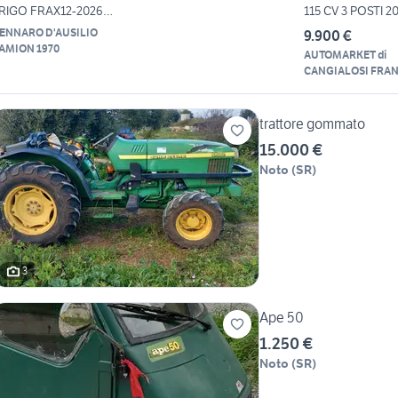
RIGO FRAX12-2026
115 CV 3 POSTI 2
T3.65 EUR
ENNARO D'AUSILIO
9.900 €
AMION 1970
AUTOMARKET di
CANGIALOSI FRA
trattore gommato
15.000 €
Noto
(
SR
)
3
Ape 50
1.250 €
Noto
(
SR
)