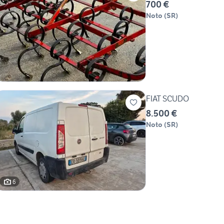
700 €
Noto
(
SR
)
FIAT SCUDO
8.500 €
Noto
(
SR
)
6