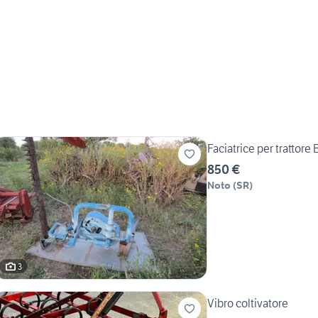
Faciatrice per trattore 
850 €
Noto
(
SR
)
3
Vibro coltivatore